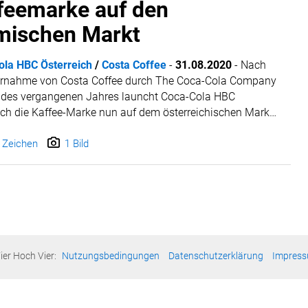
feemarke auf den
mischen Markt
ola HBC Österreich
/
Costa Coffee
-
31.08.2020
-
Nach
ernahme von Costa Coffee durch The Coca-Cola Company
 des vergangenen Jahres launcht Coca-Cola HBC
ich die Kaffee-Marke nun auf dem österreichischen Markt.
rollen der internationalen Coffee-Brand startet mit Costa
 - dem neuen Helden des Coffee-to-go. Mit diesem
 Zeichen
1 Bild
rtigen Automaten kann jeder ganz leicht zum Barista
.
ier Hoch Vier:
Nutzungsbedingungen
Datenschutzerklärung
Impres