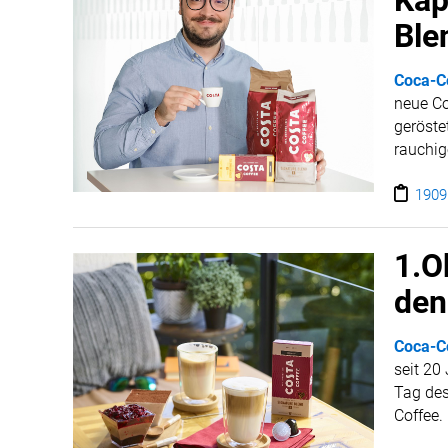
Kap
Ble
Coca-C
neue Co
geröste
rauchig
1909
1.O
den
Coca-C
seit 20
Tag des
Coffee.
heimisc