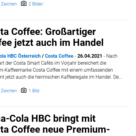
 Portfolio und zum Tag des Kaffees mit Gratis-
 Zeichen
2 Bilder
proben und köstlichen Zubereitungstipps.
ta Coffee: Großartiger
fee jetzt auch im Handel
ola HBC Österreich
/
Costa Coffee
-
26.04.2021
-
Nach
rt der Costa Smart Cafés im Vorjahr bereichert die
m-Kaffeemarke Costa Coffee mit einem umfassenden
nt jetzt auch die heimischen Kaffeeregale im Handel. Den
nnbaren Costa Signature Blend für den perfekten
enuss daheim gibt es ab sofort in verschiedenen
 Zeichen
1 Bild
ungen - als Ganze Bohne oder in Kapseln. Mit der
rung des Portfolios im Kaffeesegment setzt Coca-Cola
en weiteren Schritt auf dem Weg zum führenden
a-Cola HBC bringt mit
ichischen 24/7-Getränkeanbieter.
ta Coffee neue Premium-