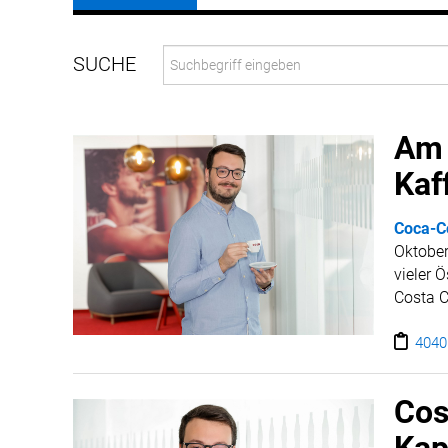
Am 
Kaf
Coca-C
Oktober
vieler 
Costa C
erläute
gibt Zu
4040
Cos