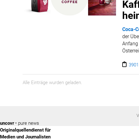
Kaf
hei
Coca-C
der Üb
Anfang
Österre
Das Aus
Express
3901
einziga
werden
Alle Einträge wurden geladen.
V
uncovr
• pure news
Originalquellendienst für
Medien und Journalisten