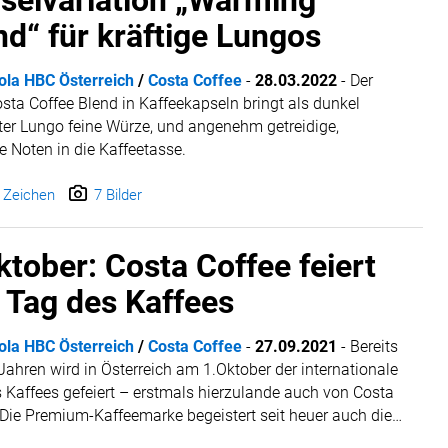
selvariation „Warming
nd“ für kräftige Lungos
ola HBC Österreich
/
Costa Coffee
-
28.03.2022
-
Der
sta Coffee Blend in Kaffeekapseln bringt als dunkel
ter Lungo feine Würze, und angenehm getreidige,
e Noten in die Kaffeetasse.
 Zeichen
7 Bilder
ktober: Costa Coffee feiert
 Tag des Kaffees
ola HBC Österreich
/
Costa Coffee
-
27.09.2021
-
Bereits
 Jahren wird in Österreich am 1.Oktober der internationale
 Kaffees gefeiert – erstmals hierzulande auch von Costa
 Die Premium-Kaffeemarke begeistert seit heuer auch die
hen Kaffeeliebhaberinnen und –liebhaber mit einem