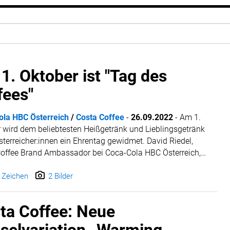
1. Oktober ist "Tag des
fees"
ola HBC Österreich
/
Costa Coffee
-
26.09.2022
-
Am 1.
 wird dem beliebtesten Heißgetränk und Lieblingsgetränk
Österreicher:innen ein Ehrentag gewidmet. David Riedel,
offee Brand Ambassador bei Coca-Cola HBC Österreich,
rt im Interview, was echten Kaffeegenuss ausmacht und
bereitungstipps für den perfekten Kaffee.
 Zeichen
2 Bilder
ta Coffee: Neue