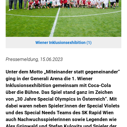
HANNERSBERG
WILHELM-EXNER-MEDAILLEN STIFTUNG
ADMIRAL SPORTWETTEN
EWP RECYCLING PFAND ÖSTERREICH
ANNEMARIE CHARITY
Wiener Inklusionsexhibition (1)
IMPERIAL MARKETS
TRÄGERVEREIN EINWEGPFAND
Pressemeldung, 15.06.2023
SPECIAL OLYMPICS ÖSTERREICH
Unter dem Motto „Miteinander statt gegeneinander“
MEDIA
ging in der Generali Arena die 1. Wiener
Inklusionsexhibition gemeinsam mit Coca-Cola
LOGOS
über die Bühne. Das Spiel stand ganz im Zeichen
COCA COLA
von „30 Jahre Special Olympics in Österreich“. Mit
PRESSEKONTAKT
dabei waren neben Spieler:innen der Special Violets
und des Special Needs Teams des SK Rapid Wien
auch Nachwuchsspielerinnen sowie Legenden wie
Alex Grünwald und Stefan Kulovits und Spieler der