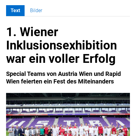
Text
Bilder
MELDUNGEN
1. Wiener
COCA-COLA
Coca-Cola CUP
Inklusionsexhibition
COCA-COLA HBC ÖSTERREICH
war ein voller Erfolg
RÖMERQUELLE
ÖSTERREICHISCHE SPORTHILFE
Special Teams von Austria Wien und Rapid
KESCH
Wien feierten ein Fest des Miteinanders
BARFLY'S CLUB
SPORTS MEDIA AUSTRIA
CULINARIUS
RECYCLEMICH-INITIATIVE
VIER HOCH VIER
ALFIES