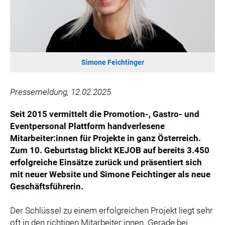
VIER HOCH VIER
ALFIES
HANNERSBERG
WILHELM-EXNER-MEDAILLEN STIFTUNG
Simone Feichtinger
ADMIRAL SPORTWETTEN
EWP RECYCLING PFAND ÖSTERREICH
Pressemeldung, 12.02.2025
ANNEMARIE CHARITY
IMPERIAL MARKETS
Seit 2015 vermittelt die Promotion-, Gastro- und
Eventpersonal Plattform handverlesene
TRÄGERVEREIN EINWEGPFAND
Mitarbeiter:innen für Projekte in ganz Österreich.
SPECIAL OLYMPICS ÖSTERREICH
Zum 10. Geburtstag blickt KEJOB auf bereits 3.450
MEDIA
erfolgreiche Einsätze zurück und präsentiert sich
mit neuer Website und Simone Feichtinger als neue
LOGOS
Geschäftsführerin.
COCA COLA
Der Schlüssel zu einem erfolgreichen Projekt liegt sehr
PRESSEKONTAKT
oft in den richtigen Mitarbeiter:innen. Gerade bei