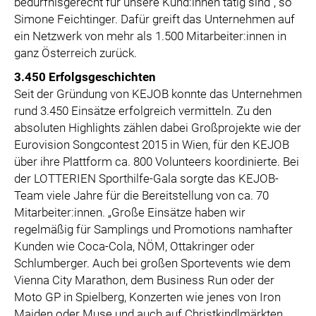
bedürfnisgerecht für unsere Kund:innen tätig sind“, so
Simone Feichtinger. Dafür greift das Unternehmen auf
ein Netzwerk von mehr als 1.500 Mitarbeiter:innen in
ganz Österreich zurück.
3.450 Erfolgsgeschichten
Seit der Gründung von KEJOB konnte das Unternehmen
rund 3.450 Einsätze erfolgreich vermitteln. Zu den
absoluten Highlights zählen dabei Großprojekte wie der
Eurovision Songcontest 2015 in Wien, für den KEJOB
über ihre Plattform ca. 800 Volunteers koordinierte. Bei
der LOTTERIEN Sporthilfe-Gala sorgte das KEJOB-
Team viele Jahre für die Bereitstellung von ca. 70
Mitarbeiter:innen. „Große Einsätze haben wir
regelmäßig für Samplings und Promotions namhafter
Kunden wie Coca-Cola, NÖM, Ottakringer oder
Schlumberger. Auch bei großen Sportevents wie dem
Vienna City Marathon, dem Business Run oder der
Moto GP in Spielberg, Konzerten wie jenes von Iron
Maiden oder Muse und auch auf Christkindlmärkten