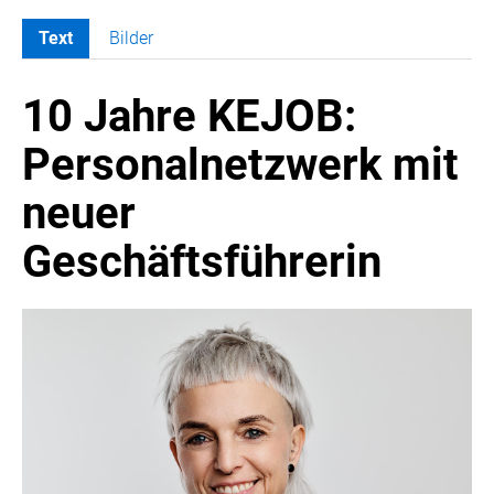
Text
Bilder
MELDUNGEN
10 Jahre KEJOB:
COCA-COLA
COCA-COLA HBC ÖSTERREICH
Personalnetzwerk mit
RÖMERQUELLE
neuer
ÖSTERREICHISCHE SPORTHILFE
KESCH
Geschäftsführerin
Vienna Gin Festival
Herr Alfons
KEJOB
BARFLY'S CLUB
SPORTS MEDIA AUSTRIA
CULINARIUS
RECYCLEMICH-INITIATIVE