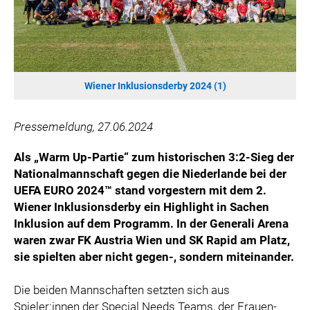
HANNERSBERG
WILHELM-EXNER-MEDAILLEN STIFTUNG
ADMIRAL SPORTWETTEN
EWP RECYCLING PFAND ÖSTERREICH
Wiener Inklusionsderby 2024 (1)
ANNEMARIE CHARITY
IMPERIAL MARKETS
Pressemeldung, 27.06.2024
TRÄGERVEREIN EINWEGPFAND
SPECIAL OLYMPICS ÖSTERREICH
Als „Warm Up-Partie“ zum historischen 3:2-Sieg der
Nationalmannschaft gegen die Niederlande bei der
MEDIA
UEFA EURO 2024™ stand vorgestern mit dem 2.
Wiener Inklusionsderby ein Highlight in Sachen
LOGOS
Inklusion auf dem Programm. In der Generali Arena
COCA COLA
waren zwar FK Austria Wien und SK Rapid am Platz,
sie spielten aber nicht gegen-, sondern miteinander.
PRESSEKONTAKT
Die beiden Mannschaften setzten sich aus
Spieler:innen der Special Needs Teams, der Frauen-