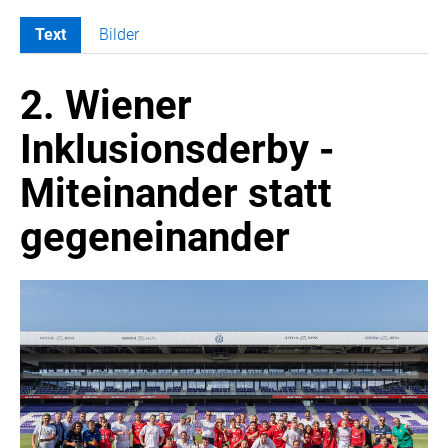
Text
Bilder
MELDUNGEN
2. Wiener
COCA-COLA
Coca-Cola CUP
Inklusionsderby -
COCA-COLA HBC ÖSTERREICH
Miteinander statt
RÖMERQUELLE
ÖSTERREICHISCHE SPORTHILFE
gegeneinander
KESCH
BARFLY'S CLUB
SPORTS MEDIA AUSTRIA
CULINARIUS
RECYCLEMICH-INITIATIVE
VIER HOCH VIER
ALFIES