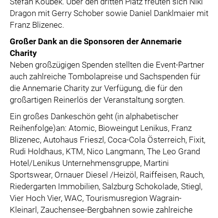
Stefan Koubek. Über den dritten Platz freuten sich Niki
Dragon mit Gerry Schober sowie Daniel Danklmaier mit
Franz Blizenec.
Großer Dank an die Sponsoren der Annemarie
Charity
Neben großzügigen Spenden stellten die Event-Partner
auch zahlreiche Tombolapreise und Sachspenden für
die Annemarie Charity zur Verfügung, die für den
großartigen Reinerlös der Veranstaltung sorgten.
Ein großes Dankeschön geht (in alphabetischer
Reihenfolge)an: Atomic, Bioweingut Lenikus, Franz
Blizenec, Autohaus Frieszl, Coca-Cola Österreich, Fixit,
Rudi Holdhaus, KTM, Nico Langmann, The Leo Grand
Hotel/Lenikus Unternehmensgruppe, Martini
Sportswear, Ornauer Diesel /Heizöl, Raiffeisen, Rauch,
Riedergarten Immobilien, Salzburg Schokolade, Stiegl,
Vier Hoch Vier, WAC, Tourismusregion Wagrain-
Kleinarl, Zauchensee-Bergbahnen sowie zahlreiche