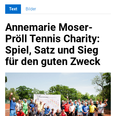
Text
Bilder
MELDUNGEN
Annemarie Moser-
COCA-COLA
COCA-COLA HBC ÖSTERREICH
Pröll Tennis Charity:
RÖMERQUELLE
Spiel, Satz und Sieg
ÖSTERREICHISCHE SPORTHILFE
KESCH
für den guten Zweck
BARFLY'S CLUB
SPORTS MEDIA AUSTRIA
CULINARIUS
RECYCLEMICH-INITIATIVE
VIER HOCH VIER
ALFIES
HANNERSBERG