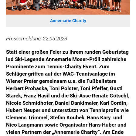
WILHELM-EXNER-MEDAILLEN STIFTUNG
ADMIRAL SPORTWETTEN
Annemarie Charity
EWP RECYCLING PFAND ÖSTERREICH
ANNEMARIE CHARITY
Pressemeldung, 22.05.2023
IMPERIAL MARKETS
TRÄGERVEREIN EINWEGPFAND
S
tatt einer großen Feier zu ihrem runden Geburtstag
SPECIAL OLYMPICS ÖSTERREICH
lud Ski-Legende Annemarie Moser-Pröll zahlreiche
Prominente zum Tennis-Charity Event. Zum
MEDIA
Schläger griffen auf der WAC-Tennisanlage im
Wiener Prater gemeinsam u.a. die Fußballstars
LOGOS
Herbert Prohaska, Toni Polster, Toni Pfeffer, Gustl
COCA COLA
Starek, Franz Hasil und die Ski-Asse Renate Götschl,
Nicole Schmidhofer, Daniel Danklmaier, Karl Cordin,
PRESSEKONTAKT
Hubert Neuper und unterstützt von Tennisprofis wie
Clemens Trimmel, Stefan Koubek, Hans Kary und
Nico Langmann sowie Organisator Hans Huber und
vielen Partnern der „Annemarie Charity“. Am Ende