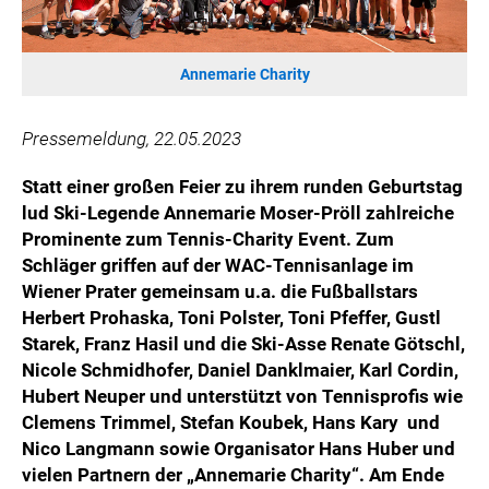
WILHELM-EXNER-MEDAILLEN STIFTUNG
ADMIRAL SPORTWETTEN
Annemarie Charity
EWP RECYCLING PFAND ÖSTERREICH
ANNEMARIE CHARITY
Pressemeldung, 22.05.2023
IMPERIAL MARKETS
TRÄGERVEREIN EINWEGPFAND
S
tatt einer großen Feier zu ihrem runden Geburtstag
SPECIAL OLYMPICS ÖSTERREICH
lud Ski-Legende Annemarie Moser-Pröll zahlreiche
Prominente zum Tennis-Charity Event. Zum
MEDIA
Schläger griffen auf der WAC-Tennisanlage im
Wiener Prater gemeinsam u.a. die Fußballstars
LOGOS
Herbert Prohaska, Toni Polster, Toni Pfeffer, Gustl
COCA COLA
Starek, Franz Hasil und die Ski-Asse Renate Götschl,
Nicole Schmidhofer, Daniel Danklmaier, Karl Cordin,
PRESSEKONTAKT
Hubert Neuper und unterstützt von Tennisprofis wie
Clemens Trimmel, Stefan Koubek, Hans Kary und
Nico Langmann sowie Organisator Hans Huber und
vielen Partnern der „Annemarie Charity“. Am Ende