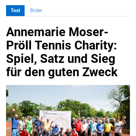
Text
Bilder
MELDUNGEN
Annemarie Moser-
COCA-COLA
COCA-COLA HBC ÖSTERREICH
Pröll Tennis Charity:
RÖMERQUELLE
Spiel, Satz und Sieg
ÖSTERREICHISCHE SPORTHILFE
KESCH
für den guten Zweck
BARFLY'S CLUB
SPORTS MEDIA AUSTRIA
CULINARIUS
RECYCLEMICH-INITIATIVE
VIER HOCH VIER
ALFIES
HANNERSBERG