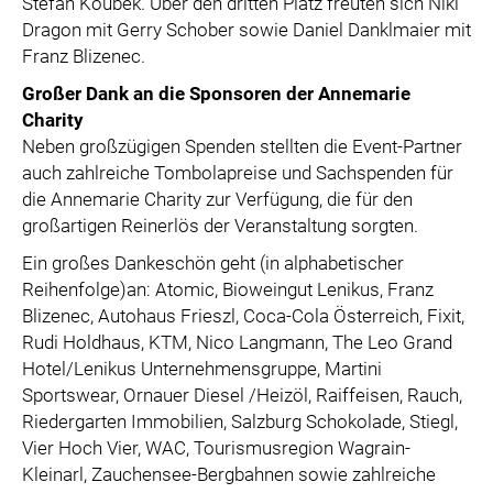
Stefan Koubek. Über den dritten Platz freuten sich Niki
Dragon mit Gerry Schober sowie Daniel Danklmaier mit
Franz Blizenec.
Großer Dank an die Sponsoren der Annemarie
Charity
Neben großzügigen Spenden stellten die Event-Partner
auch zahlreiche Tombolapreise und Sachspenden für
die Annemarie Charity zur Verfügung, die für den
großartigen Reinerlös der Veranstaltung sorgten.
Ein großes Dankeschön geht (in alphabetischer
Reihenfolge)an: Atomic, Bioweingut Lenikus, Franz
Blizenec, Autohaus Frieszl, Coca-Cola Österreich, Fixit,
Rudi Holdhaus, KTM, Nico Langmann, The Leo Grand
Hotel/Lenikus Unternehmensgruppe, Martini
Sportswear, Ornauer Diesel /Heizöl, Raiffeisen, Rauch,
Riedergarten Immobilien, Salzburg Schokolade, Stiegl,
Vier Hoch Vier, WAC, Tourismusregion Wagrain-
Kleinarl, Zauchensee-Bergbahnen sowie zahlreiche