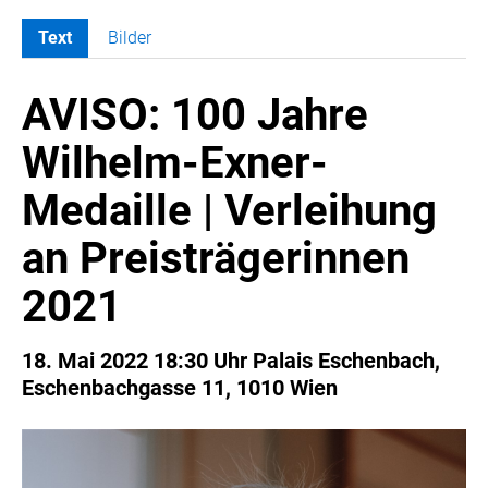
Text
Bilder
MELDUNGEN
AVISO: 100 Jahre
COCA-COLA
COCA-COLA HBC ÖSTERREICH
Wilhelm-Exner-
RÖMERQUELLE
Medaille | Verleihung
ÖSTERREICHISCHE SPORTHILFE
KESCH
an Preisträgerinnen
BARFLY'S CLUB
2021
SPORTS MEDIA AUSTRIA
CULINARIUS
18. Mai 2022 18:30 Uhr Palais Eschenbach,
RECYCLEMICH-INITIATIVE
Eschenbachgasse 11, 1010 Wien
VIER HOCH VIER
ALFIES
HANNERSBERG