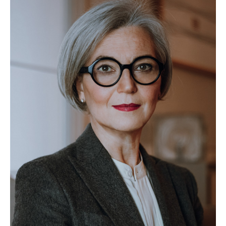
WILHELM-EXNER-MEDAILLEN STIFTUNG
ADMIRAL SPORTWETTEN
EWP RECYCLING PFAND ÖSTERREICH
ANNEMARIE CHARITY
IMPERIAL MARKETS
TRÄGERVEREIN EINWEGPFAND
SPECIAL OLYMPICS ÖSTERREICH
MEDIA
LOGOS
COCA COLA
PRESSEKONTAKT