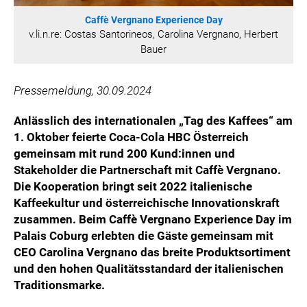
ÖSTERREICHISCHE SPORTHILFE
Caffè Vergnano Experience Day
KESCH
v.li.n.re: Costas Santorineos, Carolina Vergnano, Herbert
Bauer
BARFLY'S CLUB
SPORTS MEDIA AUSTRIA
Pressemeldung, 30.09.2024
CULINARIUS
RECYCLEMICH-INITIATIVE
Anlässlich des internationalen „Tag des Kaffees“ am
VIER HOCH VIER
1. Oktober feierte Coca-Cola HBC Österreich
ALFIES
gemeinsam mit rund 200 Kund:innen und
Stakeholder die Partnerschaft mit Caffè Vergnano.
HANNERSBERG
Die Kooperation bringt seit 2022 italienische
WILHELM-EXNER-MEDAILLEN STIFTUNG
Kaffeekultur und österreichische Innovationskraft
ADMIRAL SPORTWETTEN
zusammen. Beim Caffè Vergnano Experience Day im
EWP RECYCLING PFAND ÖSTERREICH
Palais Coburg erlebten die Gäste gemeinsam mit
CEO Carolina Vergnano das breite Produktsortiment
ANNEMARIE CHARITY
und den hohen Qualitätsstandard der italienischen
IMPERIAL MARKETS
Traditionsmarke.
TRÄGERVEREIN EINWEGPFAND