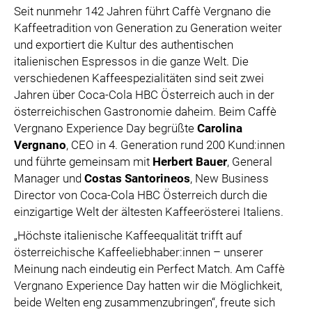
SPECIAL OLYMPICS ÖSTERREICH
Seit nunmehr 142 Jahren führt Caffè Vergnano die
Kaffeetradition von Generation zu Generation weiter
MEDIA
und exportiert die Kultur des authentischen
italienischen Espressos in die ganze Welt. Die
LOGOS
verschiedenen Kaffeespezialitäten sind seit zwei
COCA COLA
Jahren über Coca-Cola HBC Österreich auch in der
österreichischen Gastronomie daheim. Beim Caffè
PRESSEKONTAKT
Vergnano Experience Day begrüßte
Carolina
Vergnano
, CEO in 4. Generation rund 200 Kund:innen
und führte gemeinsam mit
Herbert Bauer
, General
Manager und
Costas Santorineos
, New Business
Director von Coca-Cola HBC Österreich durch die
einzigartige Welt der ältesten Kaffeerösterei Italiens.
„Höchste italienische Kaffeequalität trifft auf
österreichische Kaffeeliebhaber:innen – unserer
Meinung nach eindeutig ein Perfect Match. Am Caffè
Vergnano Experience Day hatten wir die Möglichkeit,
beide Welten eng zusammenzubringen“, freute sich