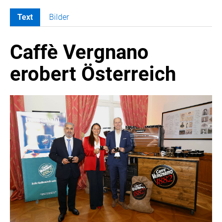
Text
Bilder
MELDUNGEN
Caffè Vergnano
COCA-COLA
COCA-COLA HBC ÖSTERREICH
erobert Österreich
Nemiroff
Padre Azul
The Famous Grouse
Ron Barceló
Costa Coffee
Glendalough
Caffè Vergnano
Naked Malt
Finlandia
RÖMERQUELLE