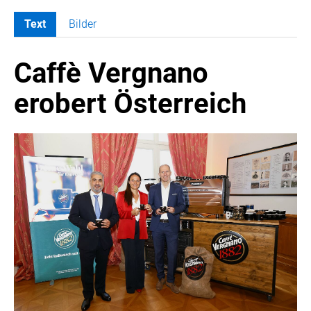
Text
Bilder
MELDUNGEN
Caffè Vergnano
COCA-COLA
COCA-COLA HBC ÖSTERREICH
erobert Österreich
Nemiroff
Padre Azul
The Famous Grouse
Ron Barceló
Costa Coffee
Glendalough
Caffè Vergnano
Naked Malt
Finlandia
RÖMERQUELLE