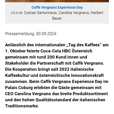
ÖSTERREICHISCHE SPORTHILFE
Caffè Vergnano Experience Day
KESCH
v.li.n.re: Costas Santorineos, Carolina Vergnano, Herbert
Bauer
BARFLY'S CLUB
SPORTS MEDIA AUSTRIA
Pressemeldung, 30.09.2024
CULINARIUS
RECYCLEMICH-INITIATIVE
Anlässlich des internationalen „Tag des Kaffees“ am
VIER HOCH VIER
1. Oktober feierte Coca-Cola HBC Österreich
ALFIES
gemeinsam mit rund 200 Kund:innen und
Stakeholder die Partnerschaft mit Caffè Vergnano.
HANNERSBERG
Die Kooperation bringt seit 2022 italienische
WILHELM-EXNER-MEDAILLEN STIFTUNG
Kaffeekultur und österreichische Innovationskraft
ADMIRAL SPORTWETTEN
zusammen. Beim Caffè Vergnano Experience Day im
EWP RECYCLING PFAND ÖSTERREICH
Palais Coburg erlebten die Gäste gemeinsam mit
CEO Carolina Vergnano das breite Produktsortiment
ANNEMARIE CHARITY
und den hohen Qualitätsstandard der italienischen
IMPERIAL MARKETS
Traditionsmarke.
TRÄGERVEREIN EINWEGPFAND