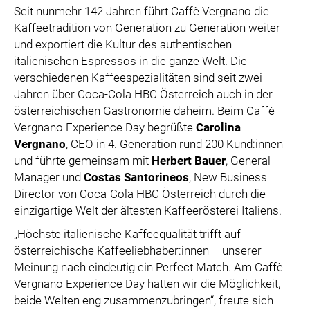
SPECIAL OLYMPICS ÖSTERREICH
Seit nunmehr 142 Jahren führt Caffè Vergnano die
Kaffeetradition von Generation zu Generation weiter
MEDIA
und exportiert die Kultur des authentischen
italienischen Espressos in die ganze Welt. Die
LOGOS
verschiedenen Kaffeespezialitäten sind seit zwei
COCA COLA
Jahren über Coca-Cola HBC Österreich auch in der
österreichischen Gastronomie daheim. Beim Caffè
PRESSEKONTAKT
Vergnano Experience Day begrüßte
Carolina
Vergnano
, CEO in 4. Generation rund 200 Kund:innen
und führte gemeinsam mit
Herbert Bauer
, General
Manager und
Costas Santorineos
, New Business
Director von Coca-Cola HBC Österreich durch die
einzigartige Welt der ältesten Kaffeerösterei Italiens.
„Höchste italienische Kaffeequalität trifft auf
österreichische Kaffeeliebhaber:innen – unserer
Meinung nach eindeutig ein Perfect Match. Am Caffè
Vergnano Experience Day hatten wir die Möglichkeit,
beide Welten eng zusammenzubringen“, freute sich