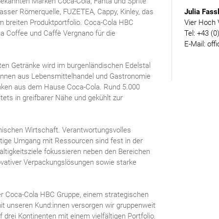
ekannten Marken Coca-Cola, Fanta und Sprite
Julia Fass
asser Römerquelle, FUZETEA, Cappy, Kinley, das
Vier Hoch 
 breiten Produktportfolio. Coca-Cola HBC
Tel: +43 (0
ta Coffee und Caffè Vergnano für die
E-Mail: off
ten Getränke wird im burgenländischen Edelstal
d:innen aus Lebensmittelhandel und Gastronomie
änken aus dem Hause Coca-Cola. Rund 5.000
ets in greifbarer Nähe und gekühlt zur
imischen Wirtschaft. Verantwortungsvolles
tige Umgang mit Ressourcen sind fest in der
ltigkeitsziele fokussieren neben den Bereichen
ovativer Verpackungslösungen sowie starke
er Coca-Cola HBC Gruppe, einem strategischen
t unseren Kund:innen versorgen wir gruppenweit
drei Kontinenten mit einem vielfältigen Portfolio.