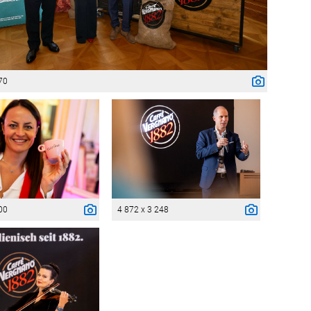
70
00
4 872 x 3 248