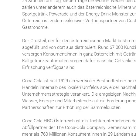
24 Stunden am Tag, sieben Tage die Woche. Neben den b
zählen unter anderem auch das österreichische Mineralw
Sportgetränk Powerade und der Energy Drink Monster zum
Österreich ist zudem exklusiver Vertriebspartner von Cos
Gastronomie.
Der Großteil, der für den österreichischen Markt bestimm
abgefüllt und von dort aus distribuiert. Rund 67.000 Kun
versorgen Konsument:innen in ganz Österreich mit Getr
Kaltgetränkeautomaten sorgen dafür, dass die Getränke st
Erfrischung verfügbar sind.
Coca-Cola ist seit 1929 ein wertvoller Bestandteil der he
Handeln innerhalb des lokalen Umfelds sowie der nachhal
Unternehmensstrategie verankert. Die ehrgeizigen Nachha
Wasser, Energie und Mitarbeitende auf die Förderung inn
Partnerschaften zur Erhöhung der Sammelquoten.
Coca-Cola HBC Österreich ist ein Tochterunternehmen d
Abfüllpartner der The Coca-Cola Company. Gemeinsam mi
mehr als 760 Millionen Konsument:innen in 29 Ländern auf 