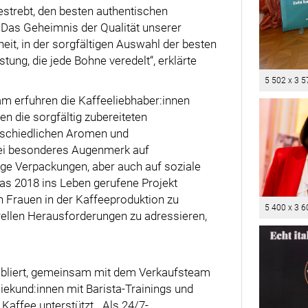
bestrebt, den besten authentischen
. Das Geheimnis der Qualität unserer
eit, in der sorgfältigen Auswahl der besten
ung, die jede Bohne veredelt“, erklärte
5 502 x 3 5
m erfuhren die Kaffeeliebhaber:innen
 die sorgfältig zubereiteten
rschiedlichen Aromen und
bei besonderes Augenmerk auf
ige Verpackungen, aber auch auf soziale
as 2018 ins Leben gerufene Projekt
on Frauen in der Kaffeeproduktion zu
5 400 x 3 6
urellen Herausforderungen zu adressieren,
tabliert, gemeinsam mit dem Verkaufsteam
kund:innen mit Barista-Trainings und
affee unterstützt. „Als 24/7-