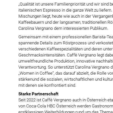
„Qualität ist unsere Familienpriorität und wir sind 
italienischen Espresso in die ganze Welt zu liefern
Mischungen liegt, heute wie auch in der Vergangenh
Kaffeebauern und der langsamen, traditionellen Röst
Carolina Vergnano dem interessierten Publikum.
Gemeinsam mit einem professionellen Barista-Tea
spannende Details zum Röstprozess und verkosteten
verschiedenen Kaffeespezialitäten und deren unte
Geschmacksintensitäten. Caffè Vergnano legt da
umweltfreundliche Produktion, innovative nachhalt
Verantwortung. So unterstützt Carolina Vergnano d
„Women in Coffee“, das darauf abzielt, die Rolle v
stärkenund die sozialen, wirtschaftlichen und kult
mit denen sie konfrontiert sind.
Starke Partnerschaft
Seit 2022 ist Caffè Vergnano auch in Österreich e
von Coca-Cola HBC Österreich werden Gastronomie
erstklassigen Weiterbildungen rund um das Thema K