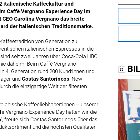
2 italienische Kaffeekultur und
im Caffè Vergnano Experience Day im
t CEO Carolina Vergnano das breite
rd der italienischen Traditionsmarke.
Kaffeetradition von Generation zu
hentischen italienischen Espressos in die
 sind seit zwei Jahren über Coca-Cola HBC
omie daheim. Beim Caffè Vergnano
BIL
 in 4. Generation rund 200 Kund:innen und
nager und
Costas Santorineos
, New
rch die einzigartige Welt der ältesten
erreichische Kaffeeliebhaber:innen – unserer
fè Vergnano Experience Day hatten wir die
, freute sich Costas Santorineos über das
duktsortiment und die höchsten Qualitäten