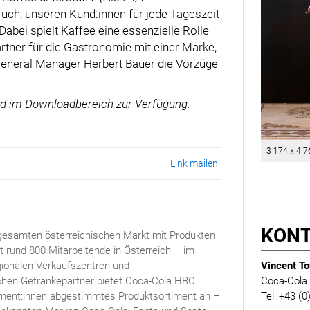
uch, unseren Kund:innen für jede Tageszeit
abei spielt Kaffee eine essenzielle Rolle
rtner für die Gastronomie mit einer Marke,
e General Manager Herbert Bauer die Vorzüge
nd im Downloadbereich zur Verfügung.
3 174 x 4 7
Link mailen
KON
gesamten österreichischen Markt mit Produkten
rund 800 Mitarbeitende in Österreich – im
Vincent To
ionalen Verkaufszentren und
Coca-Cola
ischen Getränkepartner bietet Coca-Cola HBC
Tel: +43 (
sument:innen abgestimmtes Produktsortiment an –