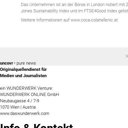
Das Unternehmen ist an der Börse in London notiert mit 
Jones Sustainability Index und im FTSE4Good Index gelist
Weitere Informationen auf www.coca-colahellenic.at
V
uncovr
• pure news
Originalquellendienst für
Medien und Journalisten
ein WUNDERWERK Venture:
WUNDERWERK ONLINE GmbH
Neubaugasse 4 / 7-9
1070 Wien | Austria
www.daswunderwerk.com