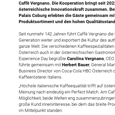
Caffè Vergnano. Die Kooperation bringt seit 202
österreichische Innovationskraft zusammen. Be
Palais Coburg erlebten die Gäste gemeinsam mi
Produktsortiment und den hohen Qualitätsstanda
Seit nunmehr 142 Jahren führt Caffè Vergnano die 
Generation weiter und exportiert die Kultur des aut
ganze Welt. Die verschiedenen Kaffeespezialitäten
Österreich auch in der österreichischen Gastron
Experience Day begrüßte
Carolina Vergnano
, CEO
führte gemeinsam mit
Herbert Bauer
, General Ma
Business Director von Coca-Cola HBC Österreich du
Kaffeerösterei Italiens.
„Höchste italienische Kaffeequalität trifft auf öst
Meinung nach eindeutig ein Perfect Match. Am Caf
Möglichkeit, beide Welten eng zusammenzubringen“
große Kund:inneninteresse, bei dem das breite Pro
im Mittelpunkt standen.