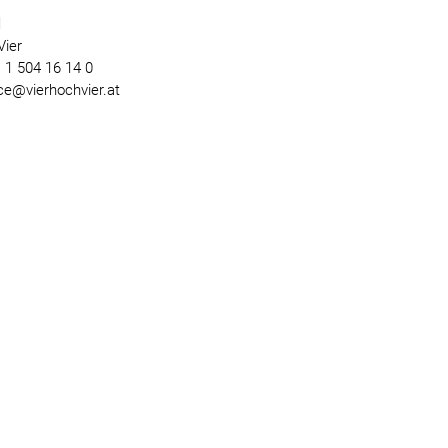
l
Vier
) 1 504 16 14 0
ice@vierhochvier.at