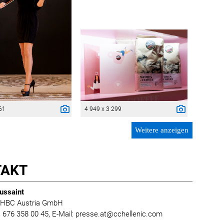
61
4 949 x 3 299
Weitere anzeigen
TAKT
ussaint
 HBC Austria GmbH
0) 676 358 00 45, E-Mail: presse.at@cchellenic.com