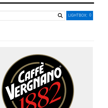
:
0
LIGHTBOX