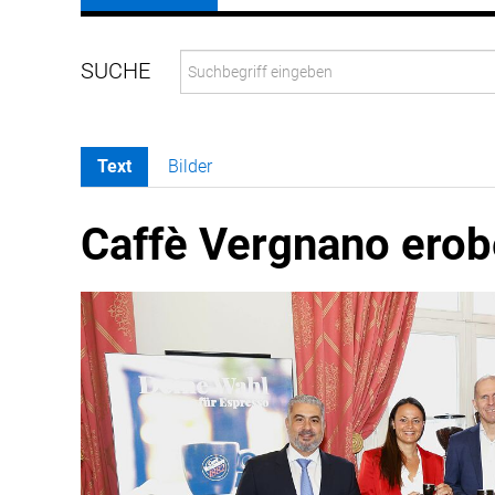
Text
Bilder
Caffè Vergnano erob