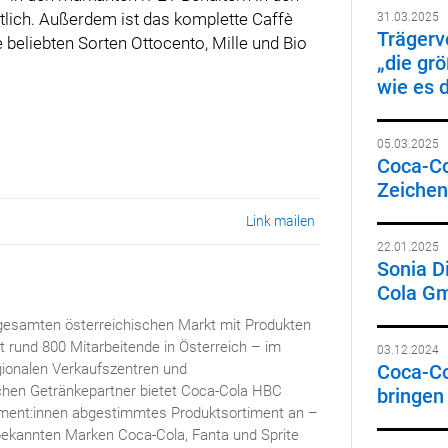
ltlich. Außerdem ist das komplette Caffè
31.03.2025
Trägerv
e beliebten Sorten Ottocento, Mille und Bio
„die gr
wie es 
05.03.2025
Coca-Col
Zeichen 
Link mailen
22.01.2025
Sonia D
Cola Gm
gesamten österreichischen Markt mit Produkten
rund 800 Mitarbeitende in Österreich – im
03.12.2024
ionalen Verkaufszentren und
Coca-C
ischen Getränkepartner bietet Coca-Cola HBC
bringen
sument:innen abgestimmtes Produktsortiment an –
ekannten Marken Coca-Cola, Fanta und Sprite