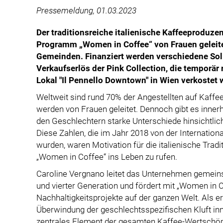
Pressemeldung, 01.03.2023
Der traditionsreiche italienische Kaffeeproduze
Programm „Women in Coffee“ von Frauen geleit
Gemeinden. Finanziert werden verschiedene Soli
Verkaufserlös der Pink Collection, die temporä
Lokal "Il Pennello Downtown" in Wien verkostet
Weltweit sind rund 70% der Angestellten auf Kaff
werden von Frauen geleitet. Dennoch gibt es inne
den Geschlechtern starke Unterschiede hinsichtli
Diese Zahlen, die im Jahr 2018 von der Internation
wurden, waren Motivation für die italienische Trad
„Women in Coffee“ ins Leben zu rufen.
Caroline Vergnano leitet das Unternehmen gemeins
und vierter Generation und fördert mit „Women in C
Nachhaltigkeitsprojekte auf der ganzen Welt. Als er
Überwindung der geschlechtsspezifischen Kluft inn
zentrales Element der gesamten Kaffee-Wertschöpf