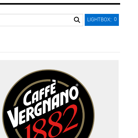
:
0
LIGHTBOX