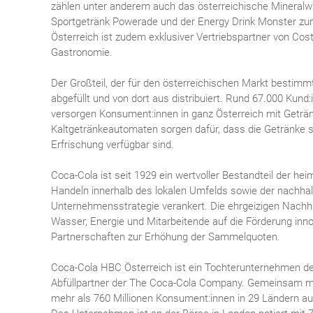
zählen unter anderem auch das österreichische Mineralw
Sportgetränk Powerade und der Energy Drink Monster zum
Österreich ist zudem exklusiver Vertriebspartner von Cos
Gastronomie.
Der Großteil, der für den österreichischen Markt bestimm
abgefüllt und von dort aus distribuiert. Rund 67.000 Kun
versorgen Konsument:innen in ganz Österreich mit Getr
Kaltgetränkeautomaten sorgen dafür, dass die Getränke st
Erfrischung verfügbar sind.
Coca-Cola ist seit 1929 ein wertvoller Bestandteil der he
Handeln innerhalb des lokalen Umfelds sowie der nachhal
Unternehmensstrategie verankert. Die ehrgeizigen Nachha
Wasser, Energie und Mitarbeitende auf die Förderung inn
Partnerschaften zur Erhöhung der Sammelquoten.
Coca-Cola HBC Österreich ist ein Tochterunternehmen d
Abfüllpartner der The Coca-Cola Company. Gemeinsam mi
mehr als 760 Millionen Konsument:innen in 29 Ländern auf 