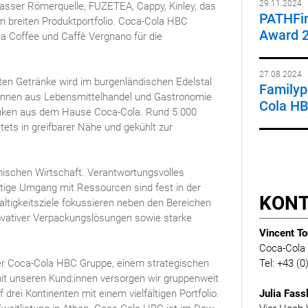
29.11.2024
asser Römerquelle, FUZETEA, Cappy, Kinley, das
PATHFin
 breiten Produktportfolio. Coca-Cola HBC
Award 
ta Coffee und Caffè Vergnano für die
27.08.2024
ten Getränke wird im burgenländischen Edelstal
Familypa
d:innen aus Lebensmittelhandel und Gastronomie
Cola HB
änken aus dem Hause Coca-Cola. Rund 5.000
ets in greifbarer Nähe und gekühlt zur
imischen Wirtschaft. Verantwortungsvolles
tige Umgang mit Ressourcen sind fest in der
KON
ltigkeitsziele fokussieren neben den Bereichen
ovativer Verpackungslösungen sowie starke
Vincent To
Coca-Cola
er Coca-Cola HBC Gruppe, einem strategischen
Tel: +43 (
t unseren Kund:innen versorgen wir gruppenweit
drei Kontinenten mit einem vielfältigen Portfolio.
Julia Fass