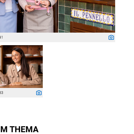
41
33
M THEMA