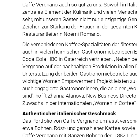
Caffè Vergnano auch so gut zu uns. Sowohl in Italie
zentrales Element der Kulinarik und vielen Mensch
sehr, mit unseren Gästen nicht nur einzigartige G
Zeichen zur Stärkung der Frauen in der gesamten 
Restaurantleiterin Noemi Romano.
Die verschiedenen Kaffee-Spezialitäten der älteste
auch in vielen heimischen Gastronomiebetrieben E
Coca-Cola HBC in Österreich vertrieben. „Neben der
Vergnano auf der nachhaltigen Produktion in allen B
Unterstützung der beiden Gastronomiebetriebe auch
wichtige Women Empowerment-Projekt leisten zu dür
auch engagierte Gastronominnen, die an einer „Wom
sind“, hofft Zhanna Alanova, New Business Directo
Zuwachs in der internationalen „Women in Coffee
Authentischer italienischer Geschmack
Das Portfolio von Caffè Vergnano umfasst versch
etwa Bohnen, Röst- und gemahlener Kaffee sowie Pa
Caffè Vergnano mit Ganzen Bohnen der „1882 Linie