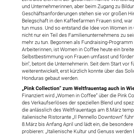
und Unternehmerinnen, aber beim Zugang zu Bildun
Geschäftsanforderungen stehen sie vor großen Hind
Belegschaft in den Kaffeefarmen Frauen sind, war m
tun muss. Und so entstand die Idee von Women in 
nicht nur ein Teil des Familienunternehmens zu sei
mehr zu tun. Begonnen als Fundraising-Programm 
Arbeiterinnen, ist Women in Coffee heute ein brei
Selbstbestimmung von Frauen umfasst und fördert. E
bin", betont die Unternehmerin. Seit dem Start vor f
weiterentwickelt, erst kürzlich konnte über das Soli
Honduras gebaut werden.
„Pink Collection“ zum Weltfrauentag auch in Wi
Finanziert wird „Women in Coffee“ über die Pink Co
des Verkaufserlöses der speziellen Blend und spe
die anlässlich des Weltfrauentags am 8.März tempor
italienische Ristorante „Il Pennello Downtown“ füh
8.März bis Anfang April und lädt ein, die besond
probieren:
„Italienische Kultur und Genuss werden