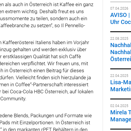
n als auch in Österreich ist Kaffee ein ganz
07.04.2026
en extrem wichtig. Deshalb freut es uns
AVISO | 
enussmomente zu teilen, sondern auch ein
Uhr Coc
Kaffeebranche zu setzen“
, so Il Pennello-
22.08.2025
n Kaffeerösterei Italiens haben im Vorjahr
Nachhal
inzug gehalten und werden exklusiv über
Nachhal
 erstklassigen Qualität hat sich Caffè
Österre
ereichen verpflichtet. Wir freuen uns, mit
 in Österreich einen Beitrag für dieses
22.04.2025
fen. Vielleicht finden sich hierzulande ja
Lisa-Ma
en in Coffee“-Partnerschaft interessiert
Marketi
r bei Coca-Cola HBC Österreich, auf lokalen
“-Community.
02.04.2025
Mirela 
iedene Blends, Packungen und Formate wie
Manager
ds mit Einzelportionen. In Österreich ist
“ in den markanten rPET Behältern in den