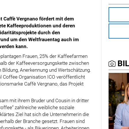
nt Caffè Vergnano fördert mit dem
ete Kaffeeproduktionen und deren
daritätsprojekte durch den
r rund um den Weltfrauentag auch im
 werden kann.
eeplantagen Frauen, 25% der Kaffeefarmen
BIL
rhalb der Kaffeeversorgungskette zwischen
ch Bildung, Anerkennung und Wertschätzung.
al Coffee Organisation ICO veröffentlicht
itionsmarke Caffè Vergnano, das Projekt
am mit ihrem Bruder und Cousin in dritter
offee“ zahlreiche weibliche soziale
klärtes Ziel hat sich die Unternehmerin die
erhalb der Branche gesetzt. Frauen sind
ungskette - als Bäuerinnen, Arbeiterinnen