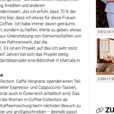
g, Krediten und anderen
ernissen: „Als ich erfuhr, dass 70 % der
ir klar, dass ich etwas für diese Frauen
Coffee. Ich habe immer davon geträumt,
n, sondern zu helfen, Werte zu geben, etwas
5 612 x 3 7
zur Unterstützung von Gemeinschaften von
teres Rahmenwerk, das die
s ist ein Projekt, auf das ich sehr stolz
ünf Jahren hat sich das Projekt stetig
daritätsprojekt eine Bibliothek in Marcala in
en
2 000 x 1 3
llection. Caffè Vergnano spendet einen Teil
zieller Espresso- und Cappuccino-Tassen,
är auch in Österreich erhältlich sind. Das
rt die Women in Coffee-Collection ab
ere Kaffeemischung beim nächsten Besuch zu
ZU
 bei uns großgeschrieben – deshalb passt