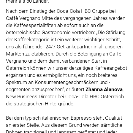
mehr als 80 Länder.
SPECIAL OLYMPICS ÖSTERREICH
Nach dem Einstieg der Coca-Cola HBC Gruppe bei
MEDIA
Caffè Vergnano Mitte des vergangenen Jahres werden
die Kaffeespezialitäten ab sofort auch an die
LOGOS
österreichische Gastronomie vertrieben: „Die Stärkung
COCA COLA
der Kaffeekategorie ist ein weiterer wichtiger Schritt,
uns als führender 24/7 Getränkepartner in all unseren
PRESSEKONTAKT
Märkten zu etablieren. Durch die Beteiligung an Caffè
Vergnano und dem damit verbundenen Start in
Österreich können wir unser derzeitiges Kaffeeangebot
ergänzen und es ermöglicht uns, ein noch breiteres
Spektrum an Konsumentengeschmäckern und -
segmenten anzusprechen“, erläutert
Zhanna Alanova
,
New Business Director bei Coca-Cola HBC Österreich
die strategischen Hintergründe.
Bei dem typisch italienischen Espresso steht Qualität
an erster Stelle. Aus diesem Grund werden sämtliche
Bohnen traditionell und langsam geröstet und jeder