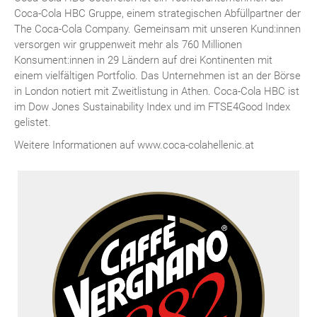
Coca-Cola HBC Gruppe, einem strategischen Abfüllpartner der
The Coca-Cola Company. Gemeinsam mit unseren Kund:innen
versorgen wir gruppenweit mehr als 760 Millionen
Konsument:innen in 29 Ländern auf drei Kontinenten mit
einem vielfältigen Portfolio. Das Unternehmen ist an der Börse
in London notiert mit Zweitlistung in Athen. Coca-Cola HBC ist
im Dow Jones Sustainability Index und im FTSE4Good Index
gelistet.
Weitere Informationen auf www.coca-colahellenic.at