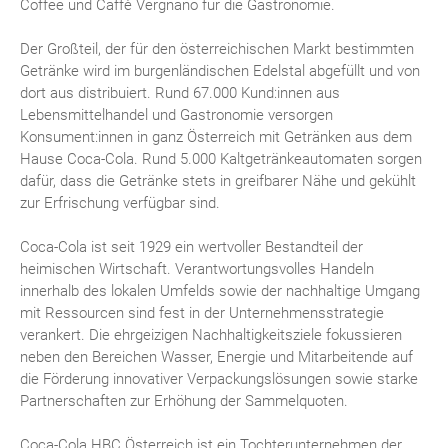
Coffee und Caffè Vergnano für die Gastronomie.
Der Großteil, der für den österreichischen Markt bestimmten
Getränke wird im burgenländischen Edelstal abgefüllt und von
dort aus distribuiert. Rund 67.000 Kund:innen aus
Lebensmittelhandel und Gastronomie versorgen
Konsument:innen in ganz Österreich mit Getränken aus dem
Hause Coca-Cola. Rund 5.000 Kaltgetränkeautomaten sorgen
dafür, dass die Getränke stets in greifbarer Nähe und gekühlt
zur Erfrischung verfügbar sind.
Coca-Cola ist seit 1929 ein wertvoller Bestandteil der
heimischen Wirtschaft. Verantwortungsvolles Handeln
innerhalb des lokalen Umfelds sowie der nachhaltige Umgang
mit Ressourcen sind fest in der Unternehmensstrategie
verankert. Die ehrgeizigen Nachhaltigkeitsziele fokussieren
neben den Bereichen Wasser, Energie und Mitarbeitende auf
die Förderung innovativer Verpackungslösungen sowie starke
Partnerschaften zur Erhöhung der Sammelquoten.
Coca-Cola HBC Österreich ist ein Tochterunternehmen der