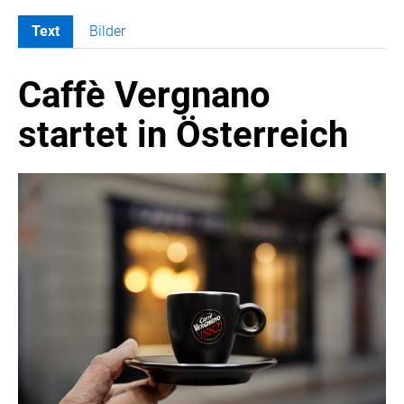
Text
Bilder
MELDUNGEN
Caffè Vergnano
COCA-COLA
COCA-COLA HBC ÖSTERREICH
startet in Österreich
Nemiroff
Padre Azul
The Famous Grouse
Ron Barceló
Costa Coffee
Glendalough
Caffè Vergnano
Naked Malt
Finlandia
RÖMERQUELLE