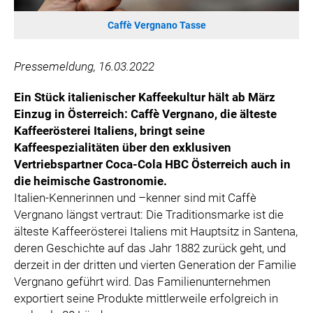
ÖSTERREICHISCHE SPORTHILFE
Caffè Vergnano Tasse
KESCH
BARFLY'S CLUB
Pressemeldung, 16.03.2022
SPORTS MEDIA AUSTRIA
CULINARIUS
Ein Stück italienischer Kaffeekultur hält ab März
RECYCLEMICH-INITIATIVE
Einzug in Österreich: Caffè Vergnano, die älteste
Kaffeerösterei Italiens, bringt seine
VIER HOCH VIER
Kaffeespezialitäten über den exklusiven
ALFIES
Vertriebspartner Coca-Cola HBC Österreich auch in
HANNERSBERG
die heimische Gastronomie.
WILHELM-EXNER-MEDAILLEN STIFTUNG
Italien-Kennerinnen und –kenner sind mit Caffè
Vergnano längst vertraut: Die Traditionsmarke ist die
ADMIRAL SPORTWETTEN
älteste Kaffeerösterei Italiens mit Hauptsitz in Santena,
EWP RECYCLING PFAND ÖSTERREICH
deren Geschichte auf das Jahr 1882 zurück geht, und
ANNEMARIE CHARITY
derzeit in der dritten und vierten Generation der Familie
IMPERIAL MARKETS
Vergnano geführt wird. Das Familienunternehmen
exportiert seine Produkte mittlerweile erfolgreich in
TRÄGERVEREIN EINWEGPFAND