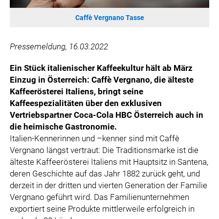
ÖSTERREICHISCHE SPORTHILFE
Caffè Vergnano Tasse
KESCH
BARFLY'S CLUB
Pressemeldung, 16.03.2022
SPORTS MEDIA AUSTRIA
CULINARIUS
Ein Stück italienischer Kaffeekultur hält ab März
RECYCLEMICH-INITIATIVE
Einzug in Österreich: Caffè Vergnano, die älteste
Kaffeerösterei Italiens, bringt seine
VIER HOCH VIER
Kaffeespezialitäten über den exklusiven
ALFIES
Vertriebspartner Coca-Cola HBC Österreich auch in
HANNERSBERG
die heimische Gastronomie.
WILHELM-EXNER-MEDAILLEN STIFTUNG
Italien-Kennerinnen und –kenner sind mit Caffè
Vergnano längst vertraut: Die Traditionsmarke ist die
ADMIRAL SPORTWETTEN
älteste Kaffeerösterei Italiens mit Hauptsitz in Santena,
EWP RECYCLING PFAND ÖSTERREICH
deren Geschichte auf das Jahr 1882 zurück geht, und
ANNEMARIE CHARITY
derzeit in der dritten und vierten Generation der Familie
IMPERIAL MARKETS
Vergnano geführt wird. Das Familienunternehmen
exportiert seine Produkte mittlerweile erfolgreich in
TRÄGERVEREIN EINWEGPFAND