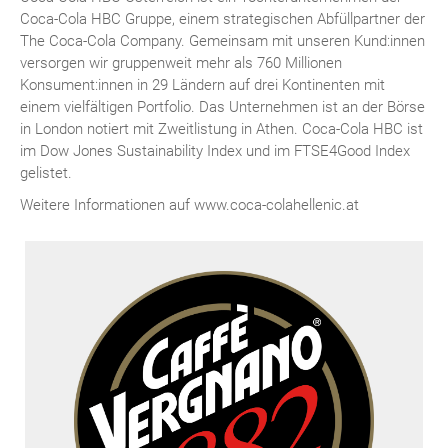
Coca-Cola HBC Gruppe, einem strategischen Abfüllpartner der
The Coca-Cola Company. Gemeinsam mit unseren Kund:innen
versorgen wir gruppenweit mehr als 760 Millionen
Konsument:innen in 29 Ländern auf drei Kontinenten mit
einem vielfältigen Portfolio. Das Unternehmen ist an der Börse
in London notiert mit Zweitlistung in Athen. Coca-Cola HBC ist
im Dow Jones Sustainability Index und im FTSE4Good Index
gelistet.
Weitere Informationen auf www.coca-colahellenic.at