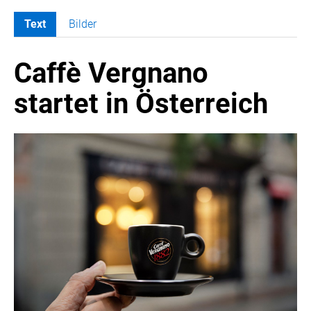
Text
Bilder
MELDUNGEN
Caffè Vergnano
COCA-COLA
COCA-COLA HBC ÖSTERREICH
startet in Österreich
Nemiroff
Padre Azul
The Famous Grouse
Ron Barceló
Costa Coffee
Glendalough
Caffè Vergnano
Naked Malt
Finlandia
RÖMERQUELLE