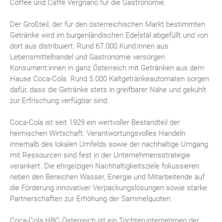
Coffee und Caffè Vergnano für die Gastronomie.
Der Großteil, der für den österreichischen Markt bestimmten
Getränke wird im burgenländischen Edelstal abgefüllt und von
dort aus distribuiert. Rund 67.000 Kund:innen aus
Lebensmittelhandel und Gastronomie versorgen
Konsument:innen in ganz Österreich mit Getränken aus dem
Hause Coca-Cola. Rund 5.000 Kaltgetränkeautomaten sorgen
dafür, dass die Getränke stets in greifbarer Nähe und gekühlt
zur Erfrischung verfügbar sind.
Coca-Cola ist seit 1929 ein wertvoller Bestandteil der
heimischen Wirtschaft. Verantwortungsvolles Handeln
innerhalb des lokalen Umfelds sowie der nachhaltige Umgang
mit Ressourcen sind fest in der Unternehmensstrategie
verankert. Die ehrgeizigen Nachhaltigkeitsziele fokussieren
neben den Bereichen Wasser, Energie und Mitarbeitende auf
die Förderung innovativer Verpackungslösungen sowie starke
Partnerschaften zur Erhöhung der Sammelquoten.
Coca-Cola HBC Österreich ist ein Tochterunternehmen der