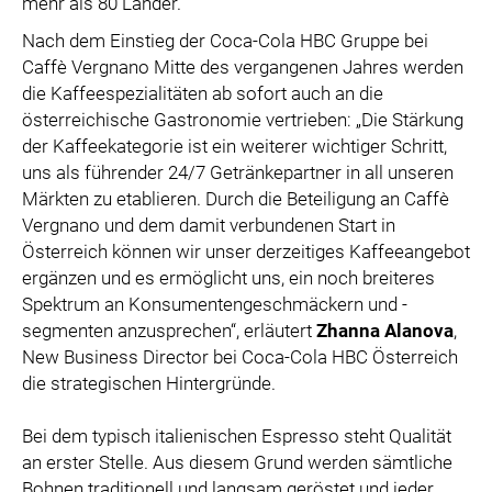
mehr als 80 Länder.
SPECIAL OLYMPICS ÖSTERREICH
Nach dem Einstieg der Coca-Cola HBC Gruppe bei
MEDIA
Caffè Vergnano Mitte des vergangenen Jahres werden
die Kaffeespezialitäten ab sofort auch an die
LOGOS
österreichische Gastronomie vertrieben: „Die Stärkung
COCA COLA
der Kaffeekategorie ist ein weiterer wichtiger Schritt,
uns als führender 24/7 Getränkepartner in all unseren
PRESSEKONTAKT
Märkten zu etablieren. Durch die Beteiligung an Caffè
Vergnano und dem damit verbundenen Start in
Österreich können wir unser derzeitiges Kaffeeangebot
ergänzen und es ermöglicht uns, ein noch breiteres
Spektrum an Konsumentengeschmäckern und -
segmenten anzusprechen“, erläutert
Zhanna Alanova
,
New Business Director bei Coca-Cola HBC Österreich
die strategischen Hintergründe.
Bei dem typisch italienischen Espresso steht Qualität
an erster Stelle. Aus diesem Grund werden sämtliche
Bohnen traditionell und langsam geröstet und jeder