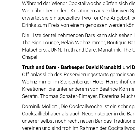
Während der Wiener Cocktailwoche dürfen sich die
Wien über besondere Kreationen aus exklusiven Sp
erwartet sie ein spezielles Two for One-Angebot, b
Drinks zum Preis von einem genossen werden kön
Die Liste der teilnehmenden Bars kann sich sehen 
The Sign Lounge, Béla‘s Wohnzimmer, Boutique Bar Tü
Flatschers, JUNN, Truth and Dare, Mariatrink, Th
Chapel.
Truth and Dare - Barkeeper David Kranabitl
und
D
Off anlässlich des Reservierungsstarts gemeinsam
Wohnzimmer im Steigenberger Hotel Herrenhof ein
Kreationen, die unter anderem von Beatrice Körmer
Serafin, Thomas Schäfer-Elmayer, Ekaterina Mucha
Dominik Möller:
„
Die Cocktailwoche ist ein sehr 
Cocktailliebhaber als auch Neueinsteiger in die Ba
unserer selbst noch recht neuen Bar das Traditio
vereinen und sind froh im Rahmen der Cocktailwo