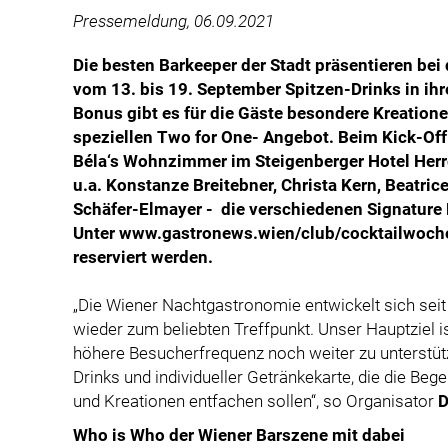
Pressemeldung, 06.09.2021
Die besten Barkeeper der Stadt präsentieren bei
vom 13. bis 19. September Spitzen-Drinks in ih
Bonus gibt es für die Gäste besondere Kreation
speziellen Two for One- Angebot. Beim Kick-Off
Béla‘s
Wohnzimmer im Steigenberger Hotel Herre
u.a. Konstanze Breitebner, Christa Kern, Beatri
Schäfer-Elmayer - die verschiedenen Signature D
Unter www.gastronews.wien/club/cocktailwoche 
reserviert werden.
„Die Wiener Nachtgastronomie entwickelt sich seit
wieder zum beliebten Treffpunkt. Unser Hauptziel i
höhere Besucherfrequenz noch weiter zu unterstütz
Drinks und individueller Getränkekarte, die die Beg
und Kreationen entfachen sollen“, so Organisator
D
Who is Who der Wiener Barszene mit dabei