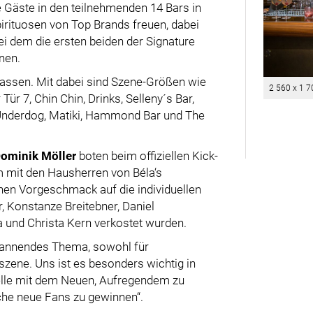
 Gäste in den teilnehmenden 14 Bars in
irituosen von Top Brands freuen, dabei
ei dem die ersten beiden der Signature
nen.
lassen. Mit dabei sind Szene-Größen wie
2 560 x 1 7
r 7, Chin Chin, Drinks, Selleny´s Bar,
e Underdog, Matiki, Hammond Bar und The
ominik Möller
boten beim offiziellen Kick-
 mit den Hausherren von Béla‘s
en Vorgeschmack auf die individuellen
, Konstanze Breitebner, Daniel
 und Christa Kern verkostet wurden.
spannendes Thema, sowohl für
rszene. Uns ist es besonders wichtig in
nelle mit dem Neuen, Aufregendem zu
che neue Fans zu gewinnen“.