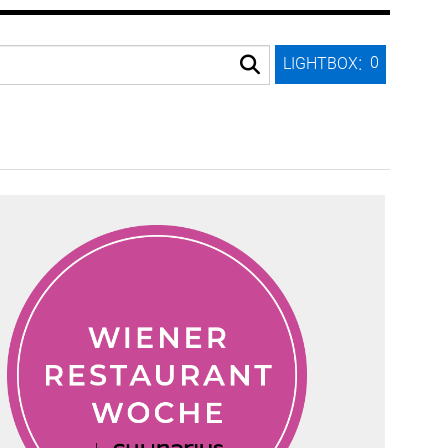
:
0
LIGHTBOX