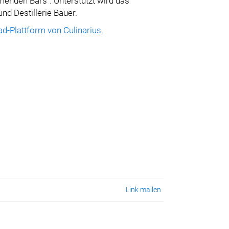
menden Bars“. Unterstützt wird das
nd Destillerie Bauer.
d-Plattform von Culinarius
.
Link mailen