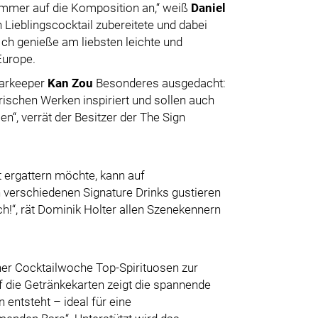
immer auf die Komposition an,“ weiß
Daniel
n Lieblingscocktail zubereitete und dabei
„Ich genieße am liebsten leichte und
Europe.
Barkeeper
Kan Zou
Besonderes ausgedacht:
arischen Werken inspiriert und sollen auch
n“, verrät der Besitzer der The Sign
t ergattern möchte, kann auf
 verschiedenen Signature Drinks gustieren
ch!“, rät Dominik Holter allen Szenekennern
ener Cocktailwoche Top-Spirituosen zur
uf die Getränkekarten zeigt die spannende
n entsteht – ideal für eine