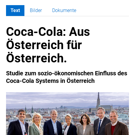
Text
Bilder
Dokumente
MELDUNGEN
Coca-Cola: Aus
COCA-COLA
Coca-Cola CUP
Österreich für
COCA-COLA HBC ÖSTERREICH
Österreich.
RÖMERQUELLE
ÖSTERREICHISCHE SPORTHILFE
Studie zum sozio-ökonomischen Einfluss des
KESCH
Coca-Cola Systems in Österreich
BARFLY'S CLUB
SPORTS MEDIA AUSTRIA
CULINARIUS
RECYCLEMICH-INITIATIVE
VIER HOCH VIER
ALFIES