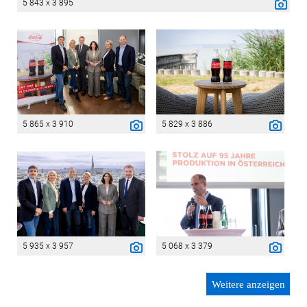
5 843 x 3 895
5 865 x 3 910
5 829 x 3 886
5 935 x 3 957
5 068 x 3 379
Weitere anzeigen