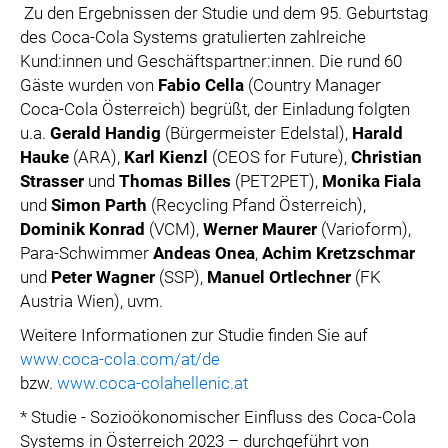
Zu den Ergebnissen der Studie und dem 95. Geburtstag
des Coca-Cola Systems gratulierten zahlreiche
Kund:innen und Geschäftspartner:innen. Die rund 60
Gäste wurden von
Fabio Cella
(Country Manager
Coca-Cola Österreich) begrüßt, der Einladung folgten
u.a.
Gerald Handig
(Bürgermeister Edelstal),
Harald
Hauke
(ARA),
Karl Kienzl
(CEOS for Future),
Christian
Strasser
und
Thomas Billes
(PET2PET),
Monika Fiala
und
Simon Parth
(Recycling Pfand Österreich),
Dominik Konrad
(VCM),
Werner Maurer
(Varioform),
Para-Schwimmer
Andeas Onea
,
Achim Kretzschmar
und
Peter Wagner
(SSP),
Manuel Ortlechner
(FK
Austria Wien), uvm.
Weitere Informationen zur Studie finden Sie auf
www.coca-cola.com/at/de
bzw.
www.coca-colahellenic.at
* Studie - Sozioökonomischer Einfluss des Coca-Cola
Systems in Österreich 2023 – durchgeführt von