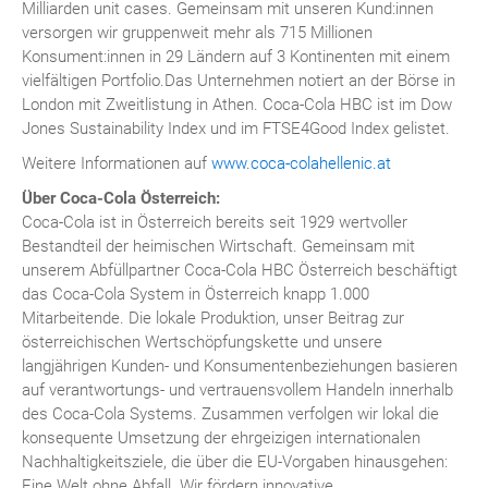
Milliarden unit cases. Gemeinsam mit unseren Kund:innen
versorgen wir gruppenweit mehr als 715 Millionen
Konsument:innen in 29 Ländern auf 3 Kontinenten mit einem
vielfältigen Portfolio.Das Unternehmen notiert an der Börse in
London mit Zweitlistung in Athen. Coca-Cola HBC ist im Dow
Jones Sustainability Index und im FTSE4Good Index gelistet.
Weitere Informationen auf
www.coca-colahellenic.at
Über Coca-Cola Österreich:
Coca-Cola ist in Österreich bereits seit 1929 wertvoller
Bestandteil der heimischen Wirtschaft. Gemeinsam mit
unserem Abfüllpartner Coca-Cola HBC Österreich beschäftigt
das Coca-Cola System in Österreich knapp 1.000
Mitarbeitende. Die lokale Produktion, unser Beitrag zur
österreichischen Wertschöpfungskette und unsere
langjährigen Kunden- und Konsumentenbeziehungen basieren
auf verantwortungs- und vertrauensvollem Handeln innerhalb
des Coca-Cola Systems. Zusammen verfolgen wir lokal die
konsequente Umsetzung der ehrgeizigen internationalen
Nachhaltigkeitsziele, die über die EU-Vorgaben hinausgehen:
Eine Welt ohne Abfall. Wir fördern innovative