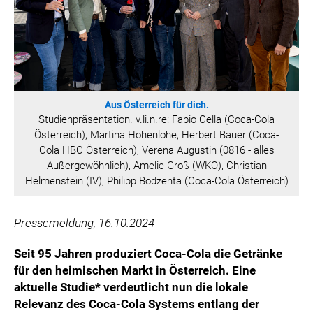
HANNERSBERG
WILHELM-EXNER-MEDAILLEN STIFTUNG
ADMIRAL SPORTWETTEN
EWP RECYCLING PFAND ÖSTERREICH
ANNEMARIE CHARITY
Aus Österreich für dich.
IMPERIAL MARKETS
Studienpräsentation. v.li.n.re: Fabio Cella (Coca-Cola
TRÄGERVEREIN EINWEGPFAND
Österreich), Martina Hohenlohe, Herbert Bauer (Coca-
Cola HBC Österreich), Verena Augustin (0816 - alles
SPECIAL OLYMPICS ÖSTERREICH
Außergewöhnlich), Amelie Groß (WKO), Christian
Helmenstein (IV), Philipp Bodzenta (Coca-Cola Österreich)
MEDIA
LOGOS
Pressemeldung, 16.10.2024
COCA COLA
Seit 95 Jahren produziert Coca-Cola die Getränke
PRESSEKONTAKT
für den heimischen Markt in Österreich. Eine
aktuelle Studie* verdeutlicht nun die lokale
Relevanz des Coca-Cola Systems entlang der