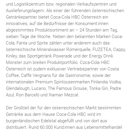
und Logistikzentrum bzw. regionalen Verkaufszentren und
Auslieferungslagern. Als einer der führenden österreichischen
Getränkepartner bietet Coca-Cola HBC Österreich ein
innovatives, auf die Bedürfnisse der Konsument:innen
abgestimmtes Produktsortiment an – 24 Stunden am Tag,
sieben Tage die Woche. Neben den bekannten Marken Coca-
Cola, Fanta und Sprite zählen unter anderem auch das
österreichische Mineralwasser Römerquelle, FUZETEA, Cappy,
Kinley, das Sportgetränk Powerade und der Energy Drink
Monster zum breiten Produktportfolio. Coca-Cola HBC
Österreich ist zudem exklusiver Vertriebspartner von Costa
Coffee, Caffè Vergnano für die Gastronomie, sowie der
internationalen Premium Spiritousenmarken Finlandia Vodka,
Glendalough, Lucano, The Famous Grouse, Tonka Gin, Padre
Azul, Ron Barceló und Xiaman Mezcal.
Der Großteil der für den österreichischen Markt bestimmten
Getränke aus dem Hause Coca-Cola HBC wird im
burgenländischen Edelstal abgefüllt und von dort aus
distribuiert. Rund 60.000 Kund:innen aus Lebensmittelhandel