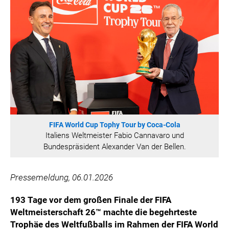
HANNERSBERG
WILHELM-EXNER-MEDAILLEN STIFTUNG
ADMIRAL SPORTWETTEN
EWP RECYCLING PFAND ÖSTERREICH
ANNEMARIE CHARITY
IMPERIAL MARKETS
TRÄGERVEREIN EINWEGPFAND
SPECIAL OLYMPICS ÖSTERREICH
FIFA World Cup Tophy Tour by Coca-Cola
MEDIA
Italiens Weltmeister Fabio Cannavaro und
Bundespräsident Alexander Van der Bellen.
LOGOS
COCA COLA
Pressemeldung, 06.01.2026
PRESSEKONTAKT
193 Tage vor dem großen Finale der FIFA
Weltmeisterschaft 26™ machte die begehrteste
Trophäe des Weltfußballs im Rahmen der FIFA World