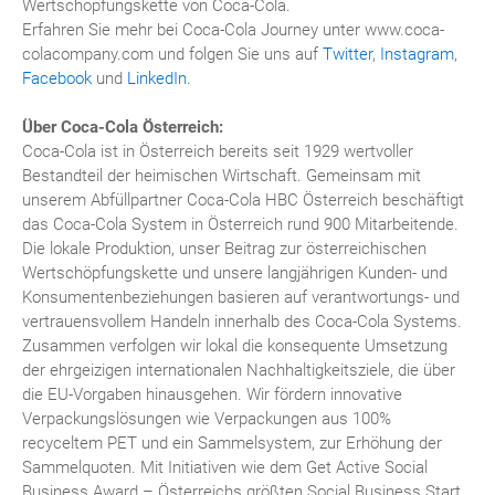
Wertschöpfungskette von Coca-Cola.
Erfahren Sie mehr bei Coca-Cola Journey unter www.coca-
colacompany.com und folgen Sie uns auf
Twitter
,
Instagram
,
Facebook
und
LinkedIn
.
Über Coca-Cola Österreich:
Coca-Cola ist in Österreich bereits seit 1929 wertvoller
Bestandteil der heimischen Wirtschaft. Gemeinsam mit
unserem Abfüllpartner Coca-Cola HBC Österreich beschäftigt
das Coca-Cola System in Österreich rund 900 Mitarbeitende.
Die lokale Produktion, unser Beitrag zur österreichischen
Wertschöpfungskette und unsere langjährigen Kunden- und
Konsumentenbeziehungen basieren auf verantwortungs- und
vertrauensvollem Handeln innerhalb des Coca-Cola Systems.
Zusammen verfolgen wir lokal die konsequente Umsetzung
der ehrgeizigen internationalen Nachhaltigkeitsziele, die über
die EU-Vorgaben hinausgehen. Wir fördern innovative
Verpackungslösungen wie Verpackungen aus 100%
recyceltem PET und ein Sammelsystem, zur Erhöhung der
Sammelquoten. Mit Initiativen wie dem Get Active Social
Business Award – Österreichs größten Social Business Start