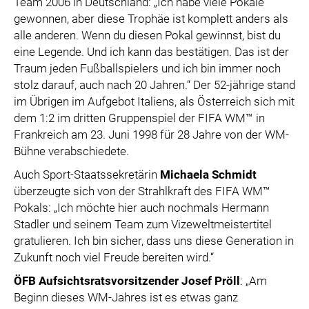
Team 2006 in Deutschland: „Ich habe viele Pokale
gewonnen, aber diese Trophäe ist komplett anders als
alle anderen. Wenn du diesen Pokal gewinnst, bist du
eine Legende. Und ich kann das bestätigen. Das ist der
Traum jeden Fußballspielers und ich bin immer noch
stolz darauf, auch nach 20 Jahren.“ Der 52-jährige stand
im Übrigen im Aufgebot Italiens, als Österreich sich mit
dem 1:2 im dritten Gruppenspiel der FIFA WM™ in
Frankreich am 23. Juni 1998 für 28 Jahre von der WM-
Bühne verabschiedete.
Auch Sport-Staatssekretärin
Michaela Schmidt
überzeugte sich von der Strahlkraft des FIFA WM™
Pokals: „Ich möchte hier auch nochmals Hermann
Stadler und seinem Team zum Vizeweltmeistertitel
gratulieren. Ich bin sicher, dass uns diese Generation in
Zukunft noch viel Freude bereiten wird.“
ÖFB Aufsichtsratsvorsitzender Josef Pröll
: „Am
Beginn dieses WM-Jahres ist es etwas ganz