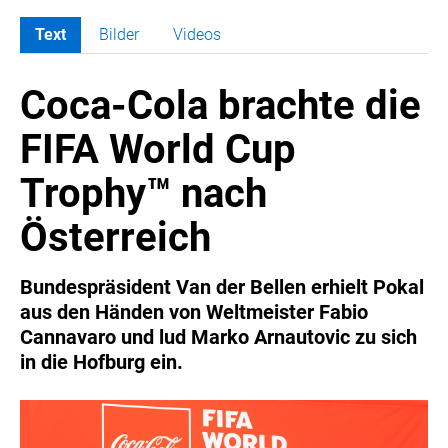
Text
Bilder
Videos
MELDUNGEN
Coca-Cola brachte die
COCA-COLA
Coca-Cola CUP
FIFA World Cup
COCA-COLA HBC ÖSTERREICH
Trophy™ nach
RÖMERQUELLE
ÖSTERREICHISCHE SPORTHILFE
Österreich
KESCH
BARFLY'S CLUB
Bundespräsident Van der Bellen erhielt Pokal
aus den Händen von Weltmeister Fabio
SPORTS MEDIA AUSTRIA
Cannavaro und lud Marko Arnautovic zu sich
CULINARIUS
in die Hofburg ein.
RECYCLEMICH-INITIATIVE
VIER HOCH VIER
ALFIES