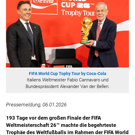
HANNERSBERG
WILHELM-EXNER-MEDAILLEN STIFTUNG
ADMIRAL SPORTWETTEN
EWP RECYCLING PFAND ÖSTERREICH
ANNEMARIE CHARITY
IMPERIAL MARKETS
TRÄGERVEREIN EINWEGPFAND
SPECIAL OLYMPICS ÖSTERREICH
FIFA World Cup Tophy Tour by Coca-Cola
MEDIA
Italiens Weltmeister Fabio Cannavaro und
Bundespräsident Alexander Van der Bellen.
LOGOS
COCA COLA
Pressemeldung, 06.01.2026
PRESSEKONTAKT
193 Tage vor dem großen Finale der FIFA
Weltmeisterschaft 26™ machte die begehrteste
Trophäe des Weltfußballs im Rahmen der FIFA World