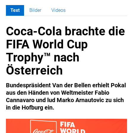
Text
Bilder
Videos
MELDUNGEN
Coca-Cola brachte die
COCA-COLA
Coca-Cola CUP
FIFA World Cup
COCA-COLA HBC ÖSTERREICH
Trophy™ nach
RÖMERQUELLE
ÖSTERREICHISCHE SPORTHILFE
Österreich
KESCH
BARFLY'S CLUB
Bundespräsident Van der Bellen erhielt Pokal
aus den Händen von Weltmeister Fabio
SPORTS MEDIA AUSTRIA
Cannavaro und lud Marko Arnautovic zu sich
CULINARIUS
in die Hofburg ein.
RECYCLEMICH-INITIATIVE
VIER HOCH VIER
ALFIES