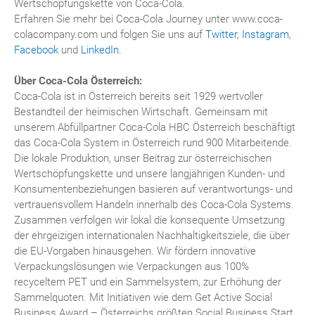
Wertschöpfungskette von Coca-Cola.
Erfahren Sie mehr bei Coca-Cola Journey unter www.coca-
colacompany.com und folgen Sie uns auf
Twitter
,
Instagram
,
Facebook
und
LinkedIn
.
Über Coca-Cola Österreich:
Coca-Cola ist in Österreich bereits seit 1929 wertvoller
Bestandteil der heimischen Wirtschaft. Gemeinsam mit
unserem Abfüllpartner Coca-Cola HBC Österreich beschäftigt
das Coca-Cola System in Österreich rund 900 Mitarbeitende.
Die lokale Produktion, unser Beitrag zur österreichischen
Wertschöpfungskette und unsere langjährigen Kunden- und
Konsumentenbeziehungen basieren auf verantwortungs- und
vertrauensvollem Handeln innerhalb des Coca-Cola Systems.
Zusammen verfolgen wir lokal die konsequente Umsetzung
der ehrgeizigen internationalen Nachhaltigkeitsziele, die über
die EU-Vorgaben hinausgehen. Wir fördern innovative
Verpackungslösungen wie Verpackungen aus 100%
recyceltem PET und ein Sammelsystem, zur Erhöhung der
Sammelquoten. Mit Initiativen wie dem Get Active Social
Business Award – Österreichs größten Social Business Start