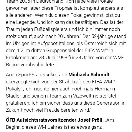
Team 2006 in Deutschland: „Ich habe viele Pokale
gewonnen, aber diese Trophäe ist komplett anders als
alle anderen. Wenn du diesen Pokal gewinnst, bist du
eine Legende. Und ich kann das bestätigen. Das ist der
Traum jeden Fußballspielers und ich bin immer noch
stolz darauf, auch nach 20 Jahren.“ Der 52-jährige stand
im Übrigen im Aufgebot Italiens, als Österreich sich mit
dem 1:2 im dritten Gruppenspiel der FIFA WM™ in
Frankreich am 23. Juni 1998 für 28 Jahre von der WM-
Bühne verabschiedete.
Auch Sport-Staatssekretärin
Michaela Schmidt
überzeugte sich von der Strahlkraft des FIFA WM™
Pokals: „Ich möchte hier auch nochmals Hermann
Stadler und seinem Team zum Vizeweltmeistertitel
gratulieren. Ich bin sicher, dass uns diese Generation in
Zukunft noch viel Freude bereiten wird.“
ÖFB Aufsichtsratsvorsitzender Josef Pröll
: „Am
Beginn dieses WM-Jahres ist es etwas ganz