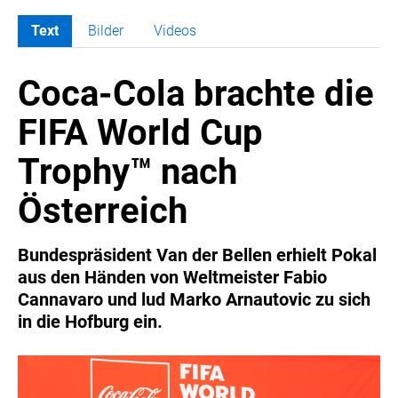
Text
Bilder
Videos
MELDUNGEN
Coca-Cola brachte die
COCA-COLA
Coca-Cola CUP
FIFA World Cup
COCA-COLA HBC ÖSTERREICH
Trophy™ nach
RÖMERQUELLE
ÖSTERREICHISCHE SPORTHILFE
Österreich
KESCH
BARFLY'S CLUB
Bundespräsident Van der Bellen erhielt Pokal
aus den Händen von Weltmeister Fabio
SPORTS MEDIA AUSTRIA
Cannavaro und lud Marko Arnautovic zu sich
CULINARIUS
in die Hofburg ein.
RECYCLEMICH-INITIATIVE
VIER HOCH VIER
ALFIES