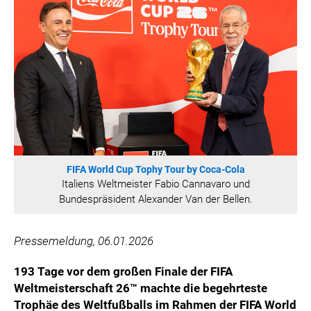
HANNERSBERG
WILHELM-EXNER-MEDAILLEN STIFTUNG
ADMIRAL SPORTWETTEN
EWP RECYCLING PFAND ÖSTERREICH
ANNEMARIE CHARITY
IMPERIAL MARKETS
TRÄGERVEREIN EINWEGPFAND
SPECIAL OLYMPICS ÖSTERREICH
FIFA World Cup Tophy Tour by Coca-Cola
MEDIA
Italiens Weltmeister Fabio Cannavaro und
Bundespräsident Alexander Van der Bellen.
LOGOS
COCA COLA
Pressemeldung, 06.01.2026
PRESSEKONTAKT
193 Tage vor dem großen Finale der FIFA
Weltmeisterschaft 26™ machte die begehrteste
Trophäe des Weltfußballs im Rahmen der FIFA World