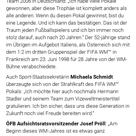
Team 2006 in Deutschland: „Ich habe viele Pokale
gewonnen, aber diese Trophäe ist komplett anders als
alle anderen. Wenn du diesen Pokal gewinnst, bist du
eine Legende. Und ich kann das bestätigen. Das ist der
Traum jeden Fußballspielers und ich bin immer noch
stolz darauf, auch nach 20 Jahren.“ Der 52-jährige stand
im Übrigen im Aufgebot Italiens, als Österreich sich mit
dem 1:2 im dritten Gruppenspiel der FIFA WM™ in
Frankreich am 23. Juni 1998 für 28 Jahre von der WM-
Bühne verabschiedete.
Auch Sport-Staatssekretärin
Michaela Schmidt
überzeugte sich von der Strahlkraft des FIFA WM™
Pokals: „Ich möchte hier auch nochmals Hermann
Stadler und seinem Team zum Vizeweltmeistertitel
gratulieren. Ich bin sicher, dass uns diese Generation in
Zukunft noch viel Freude bereiten wird.“
ÖFB Aufsichtsratsvorsitzender Josef Pröll
: „Am
Beginn dieses WM-Jahres ist es etwas ganz