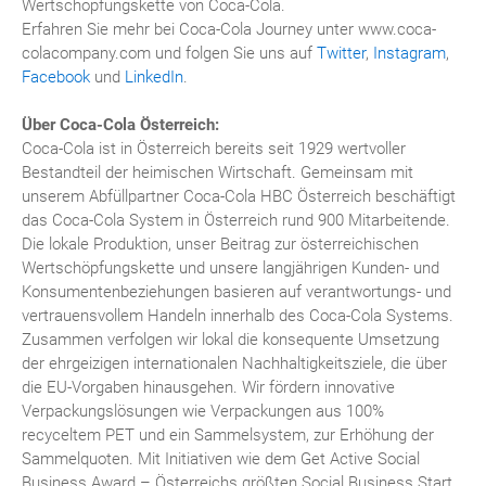
Wertschöpfungskette von Coca-Cola.
Erfahren Sie mehr bei Coca-Cola Journey unter www.coca-
colacompany.com und folgen Sie uns auf
Twitter
,
Instagram
,
Facebook
und
LinkedIn
.
Über Coca-Cola Österreich:
Coca-Cola ist in Österreich bereits seit 1929 wertvoller
Bestandteil der heimischen Wirtschaft. Gemeinsam mit
unserem Abfüllpartner Coca-Cola HBC Österreich beschäftigt
das Coca-Cola System in Österreich rund 900 Mitarbeitende.
Die lokale Produktion, unser Beitrag zur österreichischen
Wertschöpfungskette und unsere langjährigen Kunden- und
Konsumentenbeziehungen basieren auf verantwortungs- und
vertrauensvollem Handeln innerhalb des Coca-Cola Systems.
Zusammen verfolgen wir lokal die konsequente Umsetzung
der ehrgeizigen internationalen Nachhaltigkeitsziele, die über
die EU-Vorgaben hinausgehen. Wir fördern innovative
Verpackungslösungen wie Verpackungen aus 100%
recyceltem PET und ein Sammelsystem, zur Erhöhung der
Sammelquoten. Mit Initiativen wie dem Get Active Social
Business Award – Österreichs größten Social Business Start