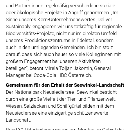
SPECIAL OLYMPICS ÖSTERREICH
und Partner:innen regelmäßig verschiedene soziale
oder ökologische Projekte in Angriff genommen. „Im
MEDIA
Sinne unseres Kern-Unternehmenswertes ‚Deliver
Sustainably‘ engagieren wir uns tatkräftig für regionale
LOGOS
Biodiversitäts-Projekte, nicht nur im direkten Umfeld
COCA COLA
unseres Produktionszentrums in Edelstal, sondern
PRESSEKONTAKT
auch in den umliegenden Gemeinden. Ich bin stolz
darauf, dass sich auch heuer so viele Kolleg:innen mit
großem Engagement bei unseren Aktivitäten
beteiligen“, betont Mirela Toljan Jakomin, General
Manager bei Coca-Cola HBC Österreich.
Gemeinsam für den Erhalt der Seewinkel-Landschaft
Der Nationalpark Neusiedlersee- Seewinkel besticht
durch eine große Vielfalt der Tier- und Pflanzenwelt.
Wiesen, Salzlacken und Schilfgürtel bilden mit dem
Neusiedlersee eine einzigartige schützenswerte
Landschaft.
Rund 30 Mitarbeitende waren am Montag im Gebiet der