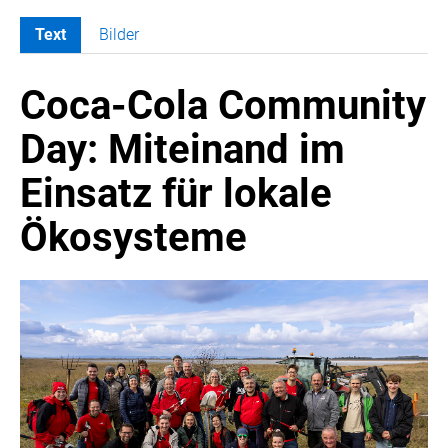
Text
Bilder
MELDUNGEN
Coca-Cola Community
COCA-COLA
COCA-COLA HBC ÖSTERREICH
Day: Miteinand im
Nemiroff
Einsatz für lokale
Padre Azul
The Famous Grouse
Ökosysteme
Ron Barceló
Costa Coffee
Glendalough
Caffè Vergnano
Naked Malt
Finlandia
RÖMERQUELLE