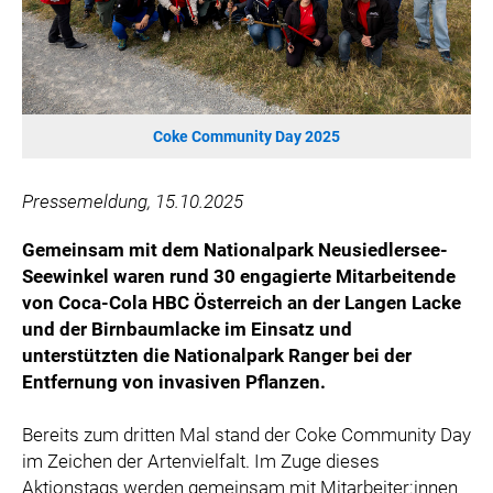
ÖSTERREICHISCHE SPORTHILFE
KESCH
BARFLY'S CLUB
SPORTS MEDIA AUSTRIA
Coke Community Day 2025
CULINARIUS
RECYCLEMICH-INITIATIVE
Pressemeldung, 15.10.2025
VIER HOCH VIER
ALFIES
Gemeinsam mit dem Nationalpark Neusiedlersee-
Seewinkel waren rund 30 engagierte Mitarbeitende
HANNERSBERG
von Coca-Cola HBC Österreich an der Langen Lacke
WILHELM-EXNER-MEDAILLEN STIFTUNG
und der Birnbaumlacke im Einsatz und
ADMIRAL SPORTWETTEN
unterstützten die Nationalpark Ranger bei der
EWP RECYCLING PFAND ÖSTERREICH
Entfernung von invasiven Pflanzen.
ANNEMARIE CHARITY
Bereits zum dritten Mal stand der Coke Community Day
IMPERIAL MARKETS
im Zeichen der Artenvielfalt. Im Zuge dieses
TRÄGERVEREIN EINWEGPFAND
Aktionstags werden gemeinsam mit Mitarbeiter:innen