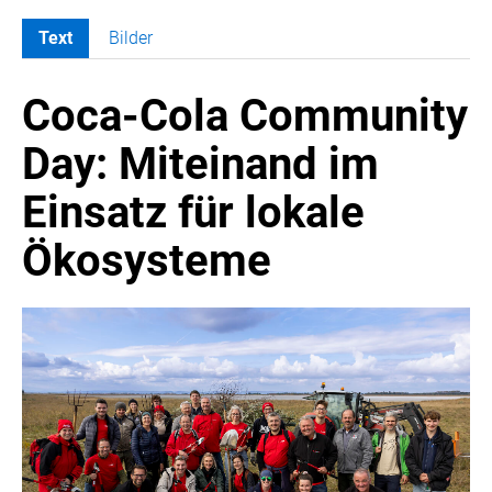
Text
Bilder
MELDUNGEN
Coca-Cola Community
COCA-COLA
COCA-COLA HBC ÖSTERREICH
Day: Miteinand im
Nemiroff
Einsatz für lokale
Padre Azul
The Famous Grouse
Ökosysteme
Ron Barceló
Costa Coffee
Glendalough
Caffè Vergnano
Naked Malt
Finlandia
RÖMERQUELLE