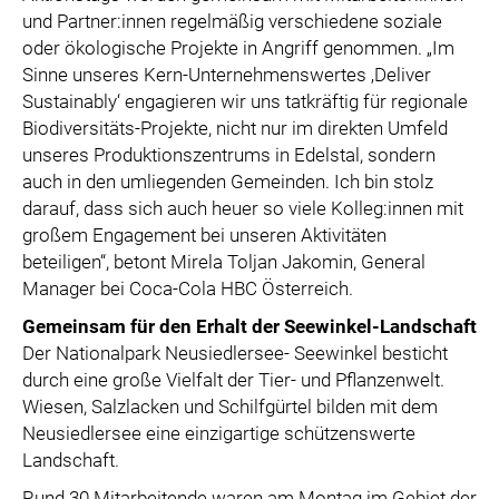
SPECIAL OLYMPICS ÖSTERREICH
und Partner:innen regelmäßig verschiedene soziale
oder ökologische Projekte in Angriff genommen. „Im
MEDIA
Sinne unseres Kern-Unternehmenswertes ‚Deliver
Sustainably‘ engagieren wir uns tatkräftig für regionale
LOGOS
Biodiversitäts-Projekte, nicht nur im direkten Umfeld
COCA COLA
unseres Produktionszentrums in Edelstal, sondern
PRESSEKONTAKT
auch in den umliegenden Gemeinden. Ich bin stolz
darauf, dass sich auch heuer so viele Kolleg:innen mit
großem Engagement bei unseren Aktivitäten
beteiligen“, betont Mirela Toljan Jakomin, General
Manager bei Coca-Cola HBC Österreich.
Gemeinsam für den Erhalt der Seewinkel-Landschaft
Der Nationalpark Neusiedlersee- Seewinkel besticht
durch eine große Vielfalt der Tier- und Pflanzenwelt.
Wiesen, Salzlacken und Schilfgürtel bilden mit dem
Neusiedlersee eine einzigartige schützenswerte
Landschaft.
Rund 30 Mitarbeitende waren am Montag im Gebiet der