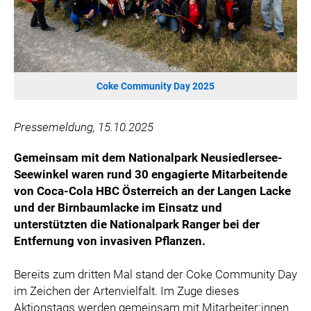
ÖSTERREICHISCHE SPORTHILFE
KESCH
BARFLY'S CLUB
SPORTS MEDIA AUSTRIA
Coke Community Day 2025
CULINARIUS
RECYCLEMICH-INITIATIVE
Pressemeldung, 15.10.2025
VIER HOCH VIER
ALFIES
Gemeinsam mit dem Nationalpark Neusiedlersee-
Seewinkel waren rund 30 engagierte Mitarbeitende
HANNERSBERG
von Coca-Cola HBC Österreich an der Langen Lacke
WILHELM-EXNER-MEDAILLEN STIFTUNG
und der Birnbaumlacke im Einsatz und
ADMIRAL SPORTWETTEN
unterstützten die Nationalpark Ranger bei der
EWP RECYCLING PFAND ÖSTERREICH
Entfernung von invasiven Pflanzen.
ANNEMARIE CHARITY
Bereits zum dritten Mal stand der Coke Community Day
IMPERIAL MARKETS
im Zeichen der Artenvielfalt. Im Zuge dieses
TRÄGERVEREIN EINWEGPFAND
Aktionstags werden gemeinsam mit Mitarbeiter:innen