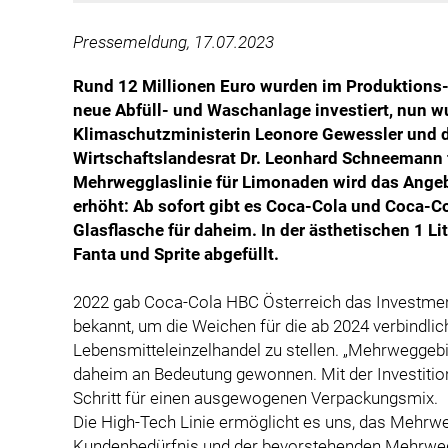
Pressemeldung, 17.07.2023
Rund 12 Millionen Euro wurden im Produktions- 
neue Abfüll- und Waschanlage investiert, nun 
Klimaschutzministerin Leonore Gewessler und
Wirtschaftslandesrat Dr. Leonhard Schneemann fe
Mehrwegglaslinie für Limonaden wird das Ange
erhöht: Ab sofort gibt es Coca-Cola und Coca-Co
Glasflasche für daheim. In der ästhetischen 1 L
Fanta und Sprite abgefüllt.
2022 gab Coca-Cola HBC Österreich das Investme
bekannt, um die Weichen für die ab 2024 verbindl
Lebensmitteleinzelhandel zu stellen. „Mehrweggeb
daheim an Bedeutung gewonnen. Mit der Investition
Schritt für einen ausgewogenen Verpackungsmix.
Die High-Tech Linie ermöglicht es uns, das Mehr
Kundenbedürfnis und der bevorstehenden Mehrwegqu