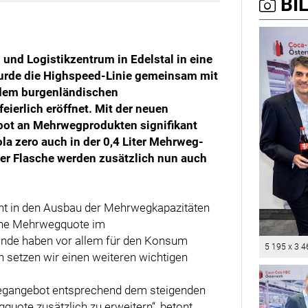
BIL
und Logistikzentrum in Edelstal in eine
wurde die Highspeed-Linie gemeinsam mit
 dem burgenländischen
ierlich eröffnet. Mit der neuen
bot an Mehrwegprodukten signifikant
la zero auch in der 0,4 Liter Mehrweg-
iter Flasche werden zusätzlich nun auch
nt in den Ausbau der Mehrwegkapazitäten
iche Mehrwegquote im
inde haben vor allem für den Konsum
5 195 x 3 4
 setzen wir einen weiteren wichtigen
wegangebot entsprechend dem steigenden
ote zusätzlich zu erweitern“, betont