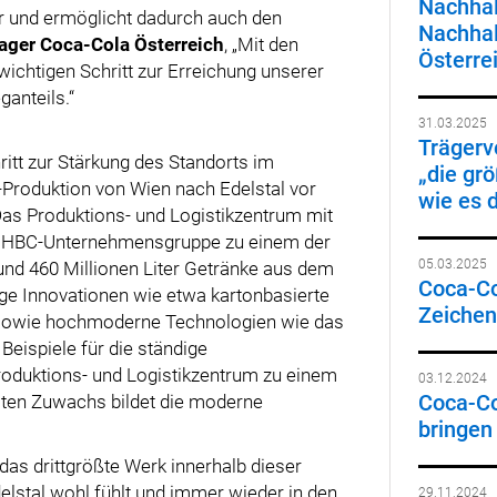
Nachhal
ar und ermöglicht dadurch auch den
Nachhal
ager Coca-Cola Österreich
, „Mit den
Österre
ichtigen Schritt zur Erreichung unserer
anteils.“
31.03.2025
Trägerv
ritt zur Stärkung des Standorts im
„die gr
-Produktion von Wien nach Edelstal vor
wie es 
Das Produktions- und Logistikzentrum mit
der HBC-Unternehmensgruppe zu einem der
05.03.2025
nd 460 Millionen Liter Getränke aus dem
Coca-Col
ge Innovationen wie etwa kartonbasierte
Zeichen 
 sowie hochmoderne Technologien wie das
eispiele für die ständige
roduktions- und Logistikzentrum zu einem
03.12.2024
Coca-C
ten Zuwachs bildet die moderne
bringen
 das drittgrößte Werk innerhalb dieser
elstal wohl fühlt und immer wieder in den
29.11.2024