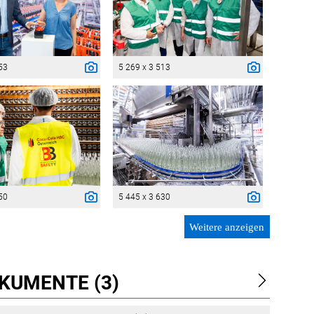
53
5 269 x 3 513
50
5 445 x 3 630
Weitere anzeigen
KUMENTE (3)