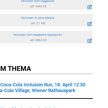
Factsheet Mehrwegglaslinie
.pdf
|
494,6 KB
Factsheet 10 Jahre Edelstal
.pdf
|
2,1 MB
Factsheet Mehrwegglaslinie Regulatorien
.pdf
|
686,8 KB
M THEMA
Coca-Cola Inclusion Run, 18. April 12:30
a-Cola Village, Wiener Rathauspark