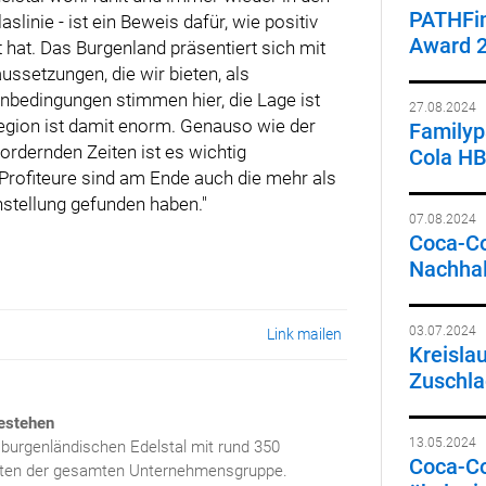
PATHFin
slinie - ist ein Beweis dafür, wie positiv
Award 
 hat. Das Burgenland präsentiert sich mit
ussetzungen, die wir bieten, als
nbedingungen stimmen hier, die Lage ist
27.08.2024
Region ist damit enorm. Genauso wie der
Familypa
fordernden Zeiten ist es wichtig
Cola HB
Profiteure sind am Ende auch die mehr als
nstellung gefunden haben."
07.08.2024
Coca-Co
Nachhal
03.07.2024
Link mailen
Kreisla
Zuschlag
Bestehen
13.05.2024
burgenländischen Edelstal mit rund 350
Coca-Co
dsten der gesamten Unternehmensgruppe.