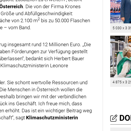
Österreich
. Die von der Firma Krones
h Größe und Abfüllgeschwindigkeit:
2
läche von 2.100 m
bis zu 50.000 Flaschen
de – vom Band.
5 030 x 3 3
ug insgesamt rund 12 Millionen Euro. „Die
gaben Förderungen zur Verfügung gestellt
 überlassen“, bedankt sich Herbert Bauer
ei Klimaschutzministerin Leonore
der. Sie schont wertvolle Ressourcen und
4 875 x 3 2
: Die Menschen in Österreich wollen die
shalb bringen wir mit der verbindlichen
ck ins Geschäft. Ich freue mich, dass
 erhöht. Das ist ein wichtiger Beitrag weg
DO
chaft“, sagt
Klimaschutzministerin