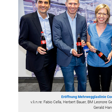
Eröffnung Mehrwegglaslinie Co
v.li.n.re: Fabio Cella, Herbert Bauer, BM Leonor
Gerald Han