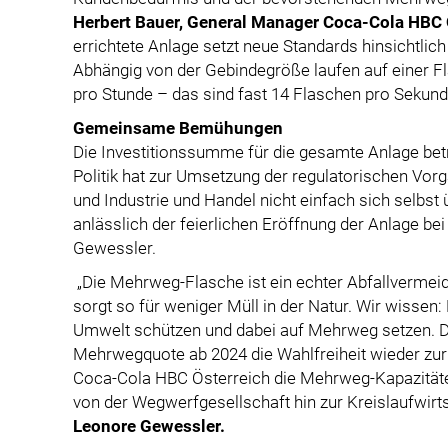
Herbert Bauer, General Manager Coca-Cola HBC 
errichtete Anlage setzt neue Standards hinsichtlic
Abhängig von der Gebindegröße laufen auf einer F
pro Stunde – das sind fast 14 Flaschen pro Sekun
Gemeinsame Bemühungen
Die Investitionssumme für die gesamte Anlage betr
Politik hat zur Umsetzung der regulatorischen Vor
und Industrie und Handel nicht einfach sich selbst
anlässlich der feierlichen Eröffnung der Anlage b
Gewessler.
„Die Mehrweg-Flasche ist ein echter Abfallvermei
sorgt so für weniger Müll in der Natur. Wir wissen
Umwelt schützen und dabei auf Mehrweg setzen. De
Mehrwegquote ab 2024 die Wahlfreiheit wieder zurü
Coca-Cola HBC Österreich die Mehrweg-Kapazitäten
von der Wegwerfgesellschaft hin zur Kreislaufwirts
Leonore Gewessler.