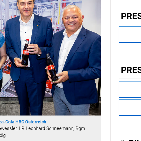
PRE
PRE
ca-Cola HBC Österreich
e Gewessler, LR Leonhard Schneemann, Bgm
dig