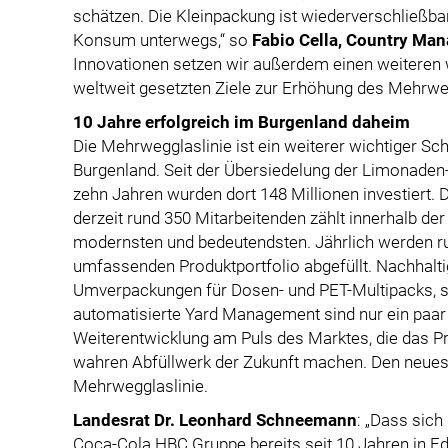
schätzen. Die Kleinpackung ist wiederverschließb
Konsum unterwegs,“ so
Fabio Cella, Country Man
Innovationen setzen wir außerdem einen weiteren w
weltweit gesetzten Ziele zur Erhöhung des Mehrweg
10 Jahre erfolgreich im Burgenland daheim
Die Mehrwegglaslinie ist ein weiterer wichtiger Sch
Burgenland. Seit der Übersiedelung der Limonaden
zehn Jahren wurden dort 148 Millionen investiert. 
derzeit rund 350 Mitarbeitenden zählt innerhalb 
modernsten und bedeutendsten. Jährlich werden ru
umfassenden Produktportfolio abgefüllt. Nachhalti
Umverpackungen für Dosen- und PET-Multipacks,
automatisierte Yard Management sind nur ein paar B
Weiterentwicklung am Puls des Marktes, die das P
wahren Abfüllwerk der Zukunft machen. Den neues
Mehrwegglaslinie.
Landesrat Dr. Leonhard Schneemann
: „Dass sich
Coca-Cola HBC Gruppe bereits seit 10 Jahren in Ed