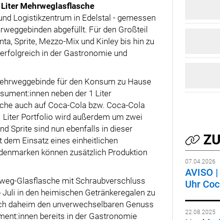
 Liter Mehrweglasflasche
und Logistikzentrum in Edelstal - gemessen
rweggebinden abgefüllt. Für den Großteil
a, Sprite, Mezzo-Mix und Kinley bis hin zu
rfolgreich in der Gastronomie und
 Mehrweggebinde für den Konsum zu Hause
sument:innen neben der 1 Liter
che auch auf Coca-Cola bzw. Coca-Cola
 1 Liter Portfolio wird außerdem um zwei
d Sprite sind nun ebenfalls in dieser
ZU
t dem Einsatz eines einheitlichen
adenmarken können zusätzlich Produktion
07.04.2026
AVISO | 
hrweg-Glasflasche mit Schraubverschluss
Uhr Coc
b Juli in den heimischen Getränkeregalen zu
auch daheim den unverwechselbaren Genuss
22.08.2025
ent:innen bereits in der Gastronomie