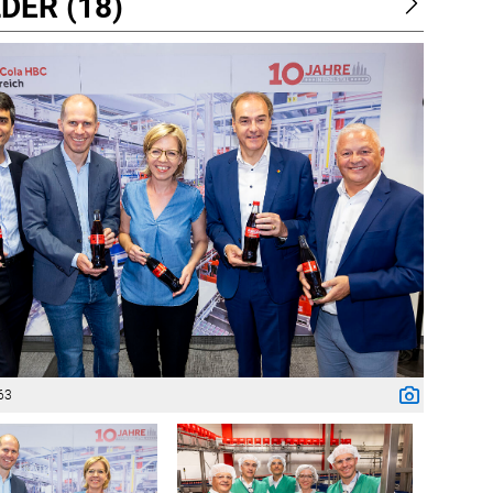
DER (18)
63