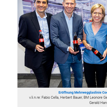
Eröffnung Mehrwegglaslinie Co
v.li.n.re: Fabio Cella, Herbert Bauer, BM Leonor
Gerald Han