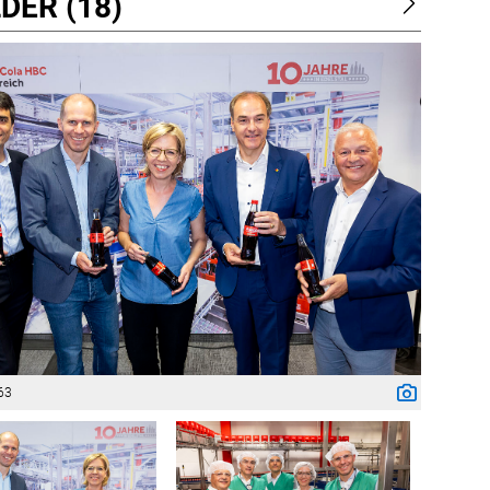
DER (18)
63