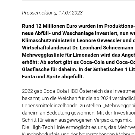
Pressemeldung, 17.07.2023
Rund 12 Millionen Euro wurden im Produktions- 
neue Abfüll- und Waschanlage investiert, nun 
Klimaschutzministerin Leonore Gewessler und
Wirtschaftslandesrat Dr. Leonhard Schneemann fe
Mehrwegglaslinie für Limonaden wird das Ange
erhöht: Ab sofort gibt es Coca-Cola und Coca-Co
Glasflasche für daheim. In der ästhetischen 1 L
Fanta und Sprite abgefüllt.
2022 gab Coca-Cola HBC Österreich das Investme
bekannt, um die Weichen für die ab 2024 verbindl
Lebensmitteleinzelhandel zu stellen. „Mehrweggeb
daheim an Bedeutung gewonnen. Mit der Investition
Schritt für einen ausgewogenen Verpackungsmix.
Die High-Tech Linie ermöglicht es uns, das Mehr
Kundenbedürfnis und der bevorstehenden Mehrwegqu