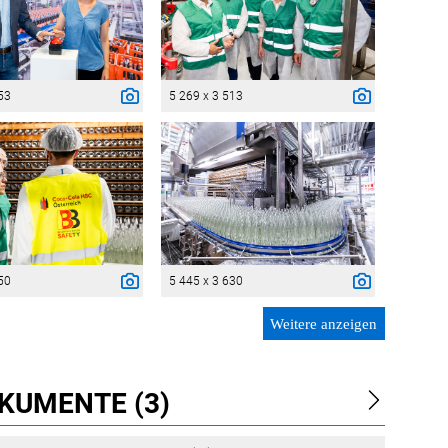
53
5 269 x 3 513
50
5 445 x 3 630
Weitere anzeigen
KUMENTE (3)