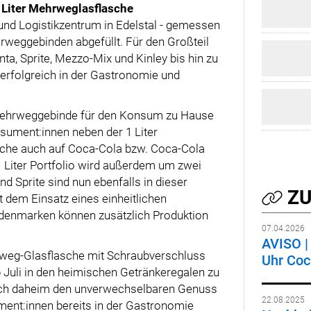
 Liter Mehrweglasflasche
und Logistikzentrum in Edelstal - gemessen
rweggebinden abgefüllt. Für den Großteil
a, Sprite, Mezzo-Mix und Kinley bis hin zu
rfolgreich in der Gastronomie und
 Mehrweggebinde für den Konsum zu Hause
sument:innen neben der 1 Liter
che auch auf Coca-Cola bzw. Coca-Cola
 1 Liter Portfolio wird außerdem um zwei
d Sprite sind nun ebenfalls in dieser
ZU
t dem Einsatz eines einheitlichen
adenmarken können zusätzlich Produktion
07.04.2026
AVISO | 
hrweg-Glasflasche mit Schraubverschluss
Uhr Coc
b Juli in den heimischen Getränkeregalen zu
auch daheim den unverwechselbaren Genuss
22.08.2025
ent:innen bereits in der Gastronomie