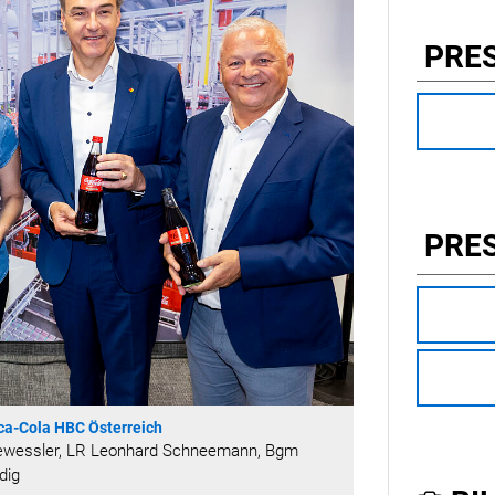
PRE
PRE
ca-Cola HBC Österreich
e Gewessler, LR Leonhard Schneemann, Bgm
dig