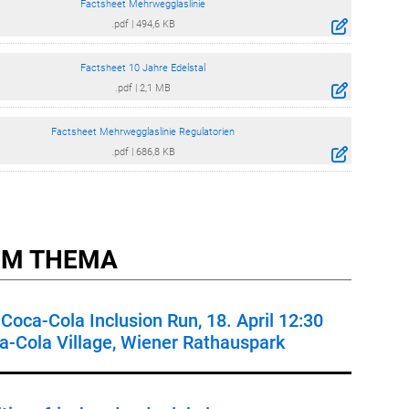
Factsheet Mehrwegglaslinie
.pdf
|
494,6 KB
Factsheet 10 Jahre Edelstal
.pdf
|
2,1 MB
Factsheet Mehrwegglaslinie Regulatorien
.pdf
|
686,8 KB
M THEMA
Coca-Cola Inclusion Run, 18. April 12:30
a-Cola Village, Wiener Rathauspark