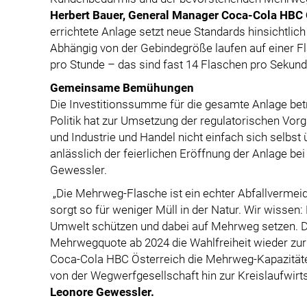
Herbert Bauer, General Manager Coca-Cola HBC 
errichtete Anlage setzt neue Standards hinsichtlic
Abhängig von der Gebindegröße laufen auf einer F
pro Stunde – das sind fast 14 Flaschen pro Sekun
Gemeinsame Bemühungen
Die Investitionssumme für die gesamte Anlage betr
Politik hat zur Umsetzung der regulatorischen Vor
und Industrie und Handel nicht einfach sich selbst
anlässlich der feierlichen Eröffnung der Anlage b
Gewessler.
„Die Mehrweg-Flasche ist ein echter Abfallvermei
sorgt so für weniger Müll in der Natur. Wir wissen
Umwelt schützen und dabei auf Mehrweg setzen. De
Mehrwegquote ab 2024 die Wahlfreiheit wieder zurü
Coca-Cola HBC Österreich die Mehrweg-Kapazitäten
von der Wegwerfgesellschaft hin zur Kreislaufwirts
Leonore Gewessler.