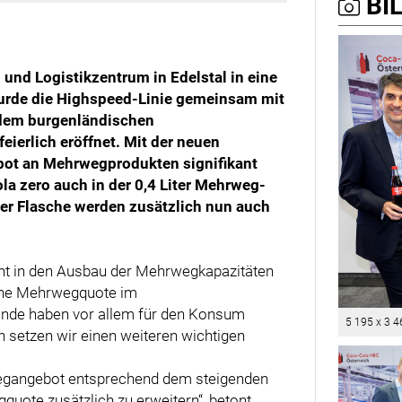
BIL
und Logistikzentrum in Edelstal in eine
wurde die Highspeed-Linie gemeinsam mit
 dem burgenländischen
ierlich eröffnet. Mit der neuen
bot an Mehrwegprodukten signifikant
la zero auch in der 0,4 Liter Mehrweg-
iter Flasche werden zusätzlich nun auch
nt in den Ausbau der Mehrwegkapazitäten
iche Mehrwegquote im
inde haben vor allem für den Konsum
5 195 x 3 4
 setzen wir einen weiteren wichtigen
wegangebot entsprechend dem steigenden
ote zusätzlich zu erweitern“, betont