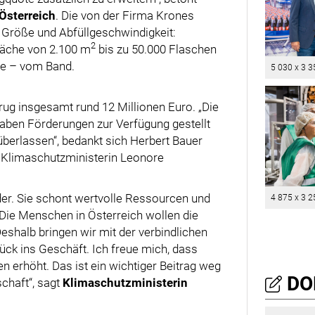
Österreich
. Die von der Firma Krones
h Größe und Abfüllgeschwindigkeit:
2
läche von 2.100 m
bis zu 50.000 Flaschen
de – vom Band.
5 030 x 3 3
ug insgesamt rund 12 Millionen Euro. „Die
gaben Förderungen zur Verfügung gestellt
 überlassen“, bedankt sich Herbert Bauer
ei Klimaschutzministerin Leonore
der. Sie schont wertvolle Ressourcen und
4 875 x 3 2
: Die Menschen in Österreich wollen die
shalb bringen wir mit der verbindlichen
ck ins Geschäft. Ich freue mich, dass
 erhöht. Das ist ein wichtiger Beitrag weg
DO
chaft“, sagt
Klimaschutzministerin