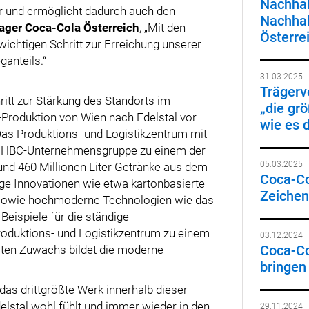
Nachhal
ar und ermöglicht dadurch auch den
Nachhal
ager Coca-Cola Österreich
, „Mit den
Österre
ichtigen Schritt zur Erreichung unserer
anteils.“
31.03.2025
Trägerv
ritt zur Stärkung des Standorts im
„die gr
-Produktion von Wien nach Edelstal vor
wie es 
Das Produktions- und Logistikzentrum mit
der HBC-Unternehmensgruppe zu einem der
05.03.2025
nd 460 Millionen Liter Getränke aus dem
Coca-Col
ge Innovationen wie etwa kartonbasierte
Zeichen 
 sowie hochmoderne Technologien wie das
eispiele für die ständige
roduktions- und Logistikzentrum zu einem
03.12.2024
Coca-C
ten Zuwachs bildet die moderne
bringen
 das drittgrößte Werk innerhalb dieser
elstal wohl fühlt und immer wieder in den
29.11.2024