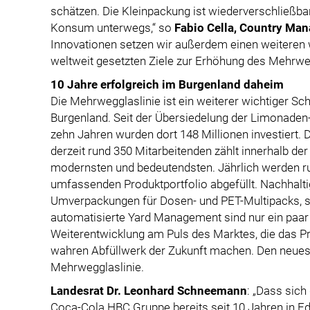
schätzen. Die Kleinpackung ist wiederverschließb
Konsum unterwegs,“ so
Fabio Cella, Country Man
Innovationen setzen wir außerdem einen weiteren w
weltweit gesetzten Ziele zur Erhöhung des Mehrweg
10 Jahre erfolgreich im Burgenland daheim
Die Mehrwegglaslinie ist ein weiterer wichtiger Sch
Burgenland. Seit der Übersiedelung der Limonaden
zehn Jahren wurden dort 148 Millionen investiert. 
derzeit rund 350 Mitarbeitenden zählt innerhalb 
modernsten und bedeutendsten. Jährlich werden ru
umfassenden Produktportfolio abgefüllt. Nachhalti
Umverpackungen für Dosen- und PET-Multipacks,
automatisierte Yard Management sind nur ein paar B
Weiterentwicklung am Puls des Marktes, die das P
wahren Abfüllwerk der Zukunft machen. Den neues
Mehrwegglaslinie.
Landesrat Dr. Leonhard Schneemann
: „Dass sich
Coca-Cola HBC Gruppe bereits seit 10 Jahren in Ed