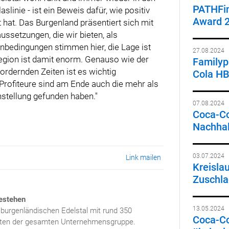
PATHFin
slinie - ist ein Beweis dafür, wie positiv
Award 
 hat. Das Burgenland präsentiert sich mit
ussetzungen, die wir bieten, als
nbedingungen stimmen hier, die Lage ist
27.08.2024
Region ist damit enorm. Genauso wie der
Familypa
fordernden Zeiten ist es wichtig
Cola HB
Profiteure sind am Ende auch die mehr als
nstellung gefunden haben."
07.08.2024
Coca-Co
Nachhal
03.07.2024
Link mailen
Kreisla
Zuschlag
Bestehen
13.05.2024
burgenländischen Edelstal mit rund 350
Coca-Co
dsten der gesamten Unternehmensgruppe.