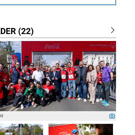
DER (22)
49