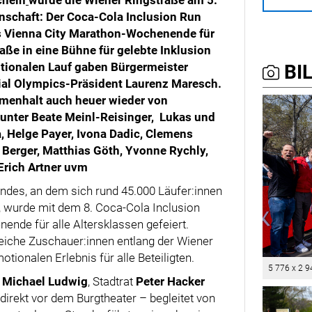
chein
wurde die Wiener Ringstraße am 5.
nschaft:
Der Coca-Cola Inclusion Run
as Vienna City Marathon-Wochenende für
aße in eine Bühne für gelebte Inklusion
tionalen Lauf gaben Bürgermeister
BIL
cial Olympics-Präsident Laurenz Maresch.
mmenhalt auch heuer wieder von
unter Beate Meinl-Reisinger, Lukas und
, Helge Payer, Ivona Dadic, Clemens
 Berger, Matthias Göth, Yvonne Rychly,
Erich Artner uvm
des, an dem sich rund 45.000 Läufer:innen
, wurde mit dem 8. Coca-Cola Inclusion
ende für alle Altersklassen gefeiert.
eiche Zuschauer:innen entlang der Wiener
ionalen Erlebnis für alle Beteiligten.
5 776 x 2 9
Michael Ludwig
, Stadtrat
Peter Hacker
direkt vor dem Burgtheater – begleitet von