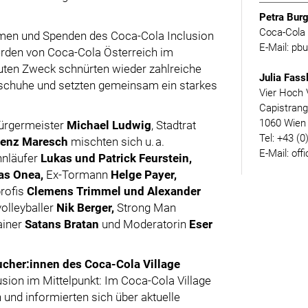
Petra Burg
Coca-Cola 
hmen und Spenden des Coca-Cola Inclusion
E-Mail: p
erden von Coca-Cola Österreich im
uten Zweck schnürten wieder zahlreiche
Julia Fass
fschuhe und setzten gemeinsam ein starkes
Vier Hoch 
Capistran
1060 Wien
ürgermeister
Michael Ludwig
, Stadtrat
Tel: +43 (0
renz Maresch
mischten sich u. a.
E-Mail: off
ennläufer
Lukas und Patrick Feurstein,
as Onea,
Ex-Tormann
Helge Payer,
rofis
Clemens Trimmel und Alexander
olleyballer
Nik Berger,
Strong Man
ainer
Satans Bratan
und Moderatorin
Eser
ucher:innen des Coca-Cola Village
sion im Mittelpunkt: Im Coca-Cola Village
und informierten sich über aktuelle