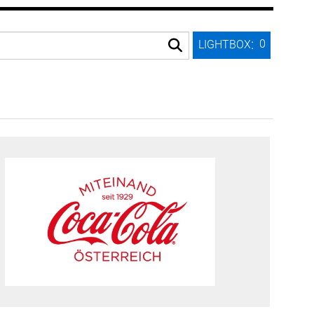
:
0
LIGHTBOX