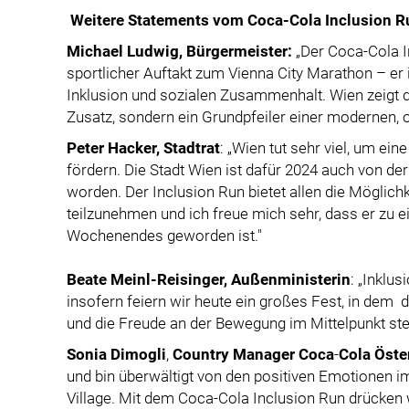
Weitere
Statements vom Coca-Cola Inclusion R
Michael Ludwig, Bürgermeister:
„Der Coca-Cola I
sportlicher Auftakt zum Vienna City Marathon – er i
Inklusion und sozialen Zusammenhalt. Wien zeigt d
Zusatz, sondern ein Grundpfeiler einer modernen, o
Peter Hacker, Stadtrat
: „Wien tut sehr viel, um eine
fördern. Die Stadt Wien ist dafür 2024 auch von 
worden. Der Inclusion Run bietet allen die Möglich
teilzunehmen und ich freue mich sehr, dass er zu 
Wochenendes geworden ist."
Beate Meinl-Reisinger, Außenministerin
: „Inklus
insofern feiern wir heute ein großes Fest, in dem
und die Freude an der Bewegung im Mittelpunkt ste
Sonia
Dimogli
,
Country Manager
Coca
-
Cola
Öste
und bin überwältigt von den positiven Emotionen i
Village. Mit dem Coca-Cola Inclusion Run drücken w