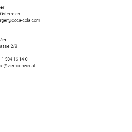
er
Österreich
burger@coca-cola.com
l
Vier
gasse 2/8
) 1 504 16 14 0
ice@vierhochvier.at