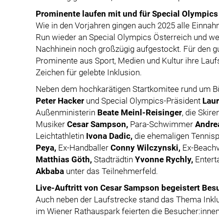
Prominente laufen mit und für Special Olympics
Wie in den Vorjahren gingen auch 2025 alle Einna
Run wieder an Special Olympics Österreich und w
Nachhinein noch großzügig aufgestockt. Für den g
Prominente aus Sport, Medien und Kultur ihre Lau
Zeichen für gelebte Inklusion.
Neben dem hochkarätigen Startkomitee rund um B
Peter Hacker
und Special Olympics-Präsident
Lau
Außenministerin
Beate Meinl-Reisinger
, die Skir
Musiker
Cesar Sampson,
Para-Schwimmer
Andre
Leichtathletin
Ivona Dadic,
die ehemaligen Tennisp
Peya,
Ex-Handballer
Conny Wilczynski,
Ex-Beachv
Matthias Göth,
Stadträdtin
Yvonne Rychly,
Entert
Akbaba
unter das Teilnehmerfeld.
Live-Auftritt von Cesar Sampson begeistert Bes
Auch neben der Laufstrecke stand das Thema Inklu
im Wiener Rathauspark feierten die Besucher:innen 