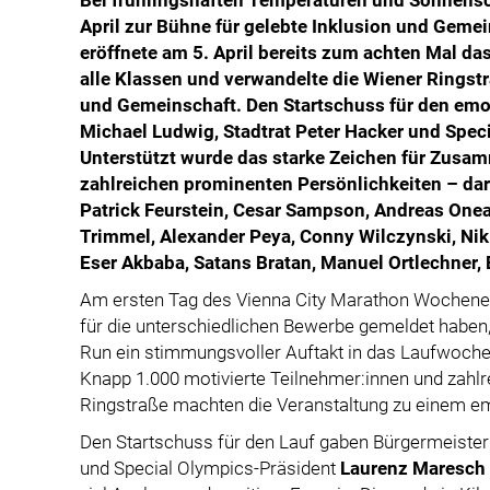
Bei frühlingshaften Temperaturen und Sonnens
April zur Bühne für gelebte Inklusion und Gemei
eröffnete am 5. April bereits zum achten Mal d
alle Klassen und verwandelte die Wiener Ringstr
und Gemeinschaft. Den Startschuss für den emo
Michael Ludwig, Stadtrat Peter Hacker und Spe
Unterstützt wurde das starke Zeichen für Zusa
zahlreichen prominenten Persönlichkeiten – dar
Patrick Feurstein, Cesar Sampson, Andreas Onea
Trimmel, Alexander Peya, Conny Wilczynski, Nik
Eser Akbaba, Satans Bratan, Manuel Ortlechner, 
Am ersten Tag des Vienna City Marathon Wochenen
für die unterschiedlichen Bewerbe gemeldet haben
Run ein stimmungsvoller Auftakt in das Laufwochen
Knapp 1.000 motivierte Teilnehmer:innen und zahlr
Ringstraße machten die Veranstaltung zu einem emot
Den Startschuss für den Lauf gaben Bürgermeister
und Special Olympics-Präsident
Laurenz Maresch