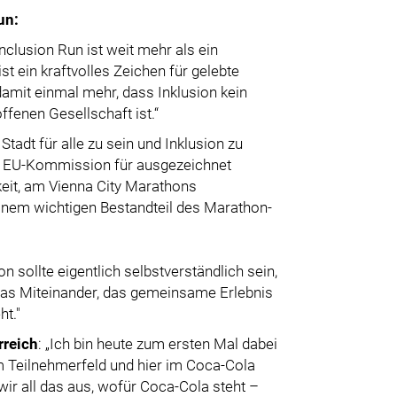
un:
nclusion Run ist weit mehr als ein
st ein kraftvolles Zeichen für gelebte
amit einmal mehr, dass Inklusion kein
ffenen Gesellschaft ist.“
 Stadt für alle zu sein und Inklusion zu
der EU-Kommission für ausgezeichnet
keit, am Vienna City Marathons
einem wichtigen Bestandteil des Marathon-
ion sollte eigentlich selbstverständlich sein,
 das Miteinander, das gemeinsame Erlebnis
ht."
rreich
: „Ich bin heute zum ersten Mal dabei
m Teilnehmerfeld und hier im Coca-Cola
ir all das aus, wofür Coca-Cola steht –