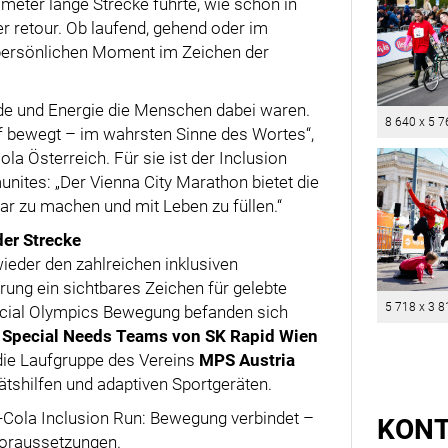
lometer lange Strecke führte, wie schon in
 retour. Ob laufend, gehend oder im
nz persönlichen Moment im Zeichen der
de und Energie die Menschen dabei waren.
8 640 x 5 7
uf bewegt – im wahrsten Sinne des Wortes“,
ola Österreich. Für sie ist der Inclusion
nites: „Der Vienna City Marathon bietet die
bar zu machen und mit Leben zu füllen.“
der Strecke
eder den zahlreichen inklusiven
rung ein sichtbares Zeichen für gelebte
5 718 x 3 8
pecial Olympics Bewegung befanden sich
e
Special Needs Teams von SK Rapid Wien
 die Laufgruppe des Vereins
MPS Austria
ätshilfen und adaptiven Sportgeräten.
a-Cola Inclusion Run: Bewegung verbindet –
KON
Voraussetzungen.