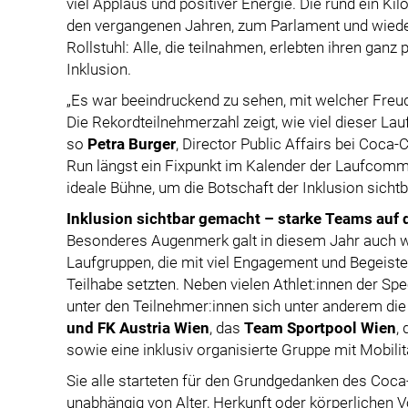
viel Applaus und positiver Energie. Die rund ein Ki
den vergangenen Jahren, zum Parlament und wieder
Rollstuhl: Alle, die teilnahmen, erlebten ihren ga
Inklusion.
„Es war beeindruckend zu sehen, mit welcher Freu
Die Rekordteilnehmerzahl zeigt, wie viel dieser La
so
Petra Burger
, Director Public Affairs bei Coca-C
Run längst ein Fixpunkt im Kalender der Laufcommu
ideale Bühne, um die Botschaft der Inklusion sicht
Inklusion sichtbar gemacht – starke Teams auf 
Besonderes Augenmerk galt in diesem Jahr auch wi
Laufgruppen, die mit viel Engagement und Begeiste
Teilhabe setzten. Neben vielen Athlet:innen der S
unter den Teilnehmer:innen sich unter anderem di
und FK Austria Wien
, das
Team Sportpool Wien
,
sowie eine inklusiv organisierte Gruppe mit Mobilit
Sie alle starteten für den Grundgedanken des Coc
unabhängig von Alter, Herkunft oder körperlichen 