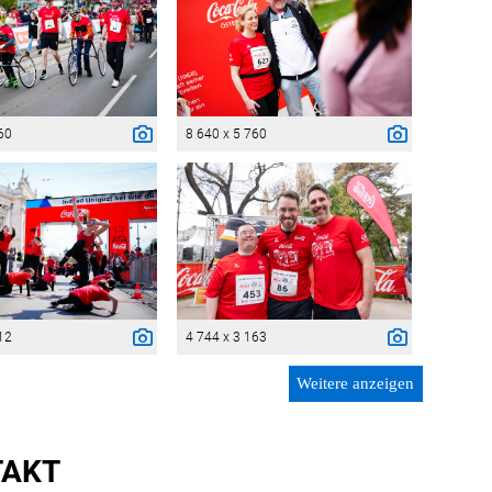
60
8 640 x 5 760
12
4 744 x 3 163
Weitere anzeigen
TAKT