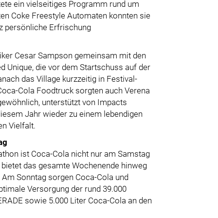
tete ein vielseitiges Programm rund um
ten Coke Freestyle Automaten konnten sie
 persönliche Erfrischung
Musiker Cesar Sampson gemeinsam mit den
 Unique, die vor dem Startschuss auf der
ach das Village kurzzeitig in Festival-
m Coca-Cola Foodtruck sorgten auch Verena
ewöhnlich, unterstützt von Impacts
 diesem Jahr wieder zu einem lebendigen
 Vielfalt.
ag
arathon ist Coca-Cola nicht nur am Samstag
ge bietet das gesamte Wochenende hinweg
n. Am Sonntag sorgen Coca-Cola und
timale Versorgung der rund 39.000
ERADE sowie 5.000 Liter Coca-Cola an den