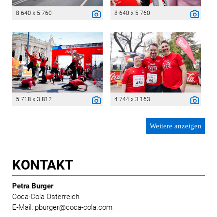
8 640 x 5 760
8 640 x 5 760
5 718 x 3 812
4 744 x 3 163
Weitere anzeigen
KONTAKT
Petra Burger
Coca-Cola Österreich
E-Mail: pburger@coca-cola.com