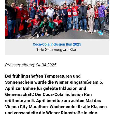
HANNERSBERG
WILHELM-EXNER-MEDAILLEN STIFTUNG
ADMIRAL SPORTWETTEN
EWP RECYCLING PFAND ÖSTERREICH
ANNEMARIE CHARITY
IMPERIAL MARKETS
Coca-Cola Inclusion Run 2025
TRÄGERVEREIN EINWEGPFAND
Tolle Stimmung am Start
SPECIAL OLYMPICS ÖSTERREICH
Pressemeldung, 04.04.2025
MEDIA
Bei frühlingshaften Temperaturen und
LOGOS
Sonnenschein
wurde die Wiener Ringstraße am 5.
COCA COLA
April zur Bühne für gelebte Inklusion und
PRESSEKONTAKT
Gemeinschaft:
Der Coca-Cola Inclusion Run
eröffnete am 5. April bereits zum achten Mal das
Vienna City Marathon-Wochenende für alle Klassen
und verwandelte die Wiener Ringstraße in eine