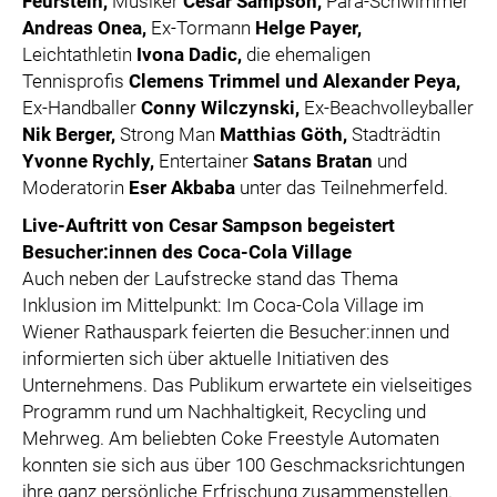
Feurstein,
Musiker
Cesar Sampson,
Para-Schwimmer
Andreas Onea,
Ex-Tormann
Helge Payer,
Leichtathletin
Ivona Dadic,
die ehemaligen
Tennisprofis
Clemens Trimmel und Alexander Peya,
Ex-Handballer
Conny Wilczynski,
Ex-Beachvolleyballer
Nik Berger,
Strong Man
Matthias Göth,
Stadträdtin
Yvonne Rychly,
Entertainer
Satans Bratan
und
Moderatorin
Eser Akbaba
unter das Teilnehmerfeld.
Live-Auftritt von Cesar Sampson begeistert
Besucher:innen des Coca-Cola Village
Auch neben der Laufstrecke stand das Thema
Inklusion im Mittelpunkt: Im Coca-Cola Village im
Wiener Rathauspark feierten die Besucher:innen und
informierten sich über aktuelle Initiativen des
Unternehmens. Das Publikum erwartete ein vielseitiges
Programm rund um Nachhaltigkeit, Recycling und
Mehrweg. Am beliebten Coke Freestyle Automaten
konnten sie sich aus über 100 Geschmacksrichtungen
ihre ganz persönliche Erfrischung zusammenstellen.