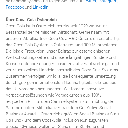
colacompany.com und folgen Sie uns auf
Twitter
,
Instagram
,
Facebook
und
LinkedIn
.
Über Coca-Cola Österreich:
Coca-Cola ist in Österreich bereits seit 1929 wertvoller
Bestandteil der heimischen Wirtschaft. Gemeinsam mit
unserem Abfüllpartner Coca-Cola HBC Österreich beschäftigt
das Coca-Cola System in Österreich rund 900 Mitarbeitende.
Die lokale Produktion, unser Beitrag zur österreichischen
Wertschöpfungskette und unsere langjährigen Kunden- und
Konsumentenbeziehungen basieren auf verantwortungs- und
vertrauensvollem Handeln innerhalb des Coca-Cola Systems.
Zusammen verfolgen wir lokal die konsequente Umsetzung
der ehrgeizigen internationalen Nachhaltigkeitsziele, die über
die EU-Vorgaben hinausgehen. Wir fördern innovative
Verpackungslösungen wie Verpackungen aus 100%
recyceltem PET und ein Sammelsystem, zur Erhöhung der
Sammelquoten. Mit Initiativen wie dem Get Active Social
Business Award – Österreichs größten Social Business Start
Up Fund - und dem Coca-Cola Inclusion Run zugunsten
Special Olympics wollen wir Signale zur Stärkung und