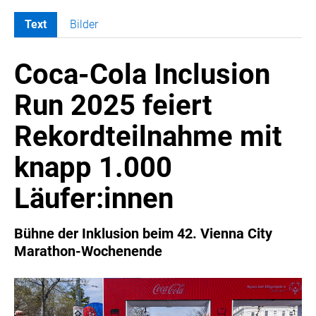
Text
Bilder
MELDUNGEN
Coca-Cola Inclusion
COCA-COLA
Coca-Cola CUP
Run 2025 feiert
COCA-COLA HBC ÖSTERREICH
Rekordteilnahme mit
RÖMERQUELLE
ÖSTERREICHISCHE SPORTHILFE
knapp 1.000
KESCH
Läufer:innen
BARFLY'S CLUB
SPORTS MEDIA AUSTRIA
Bühne der Inklusion beim 42. Vienna City
CULINARIUS
Marathon-Wochenende
RECYCLEMICH-INITIATIVE
VIER HOCH VIER
ALFIES