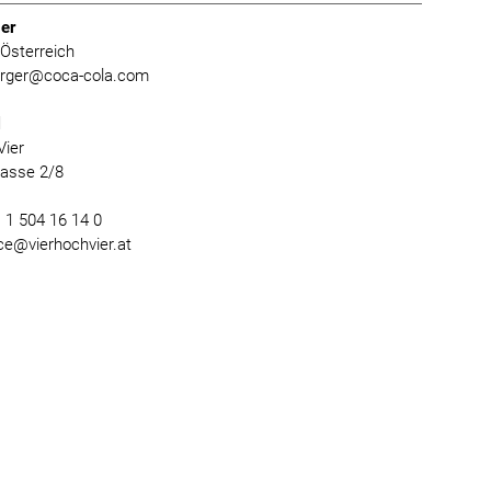
er
Österreich
burger@coca-cola.com
l
Vier
gasse 2/8
) 1 504 16 14 0
ice@vierhochvier.at