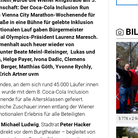
chein
wurde die Wiener Ringstraße am 5.
nschaft:
Der Coca-Cola Inclusion Run
as Vienna City Marathon-Wochenende für
aße in eine Bühne für gelebte Inklusion
tionalen Lauf gaben Bürgermeister
BIL
cial Olympics-Präsident Laurenz Maresch.
mmenhalt auch heuer wieder von
unter Beate Meinl-Reisinger, Lukas und
, Helge Payer, Ivona Dadic, Clemens
 Berger, Matthias Göth, Yvonne Rychly,
Erich Artner uvm
des, an dem sich rund 45.000 Läufer:innen
, wurde mit dem 8. Coca-Cola Inclusion
ende für alle Altersklassen gefeiert.
eiche Zuschauer:innen entlang der Wiener
ionalen Erlebnis für alle Beteiligten.
5 776 x 2 9
Michael Ludwig
, Stadtrat
Peter Hacker
direkt vor dem Burgtheater – begleitet von