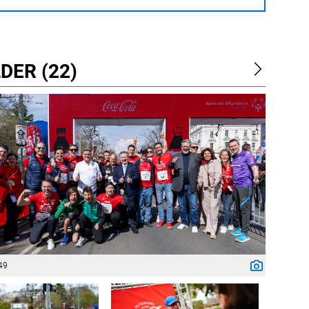
DER (22)
49