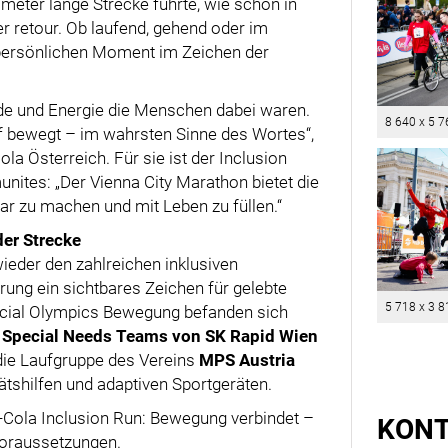
lometer lange Strecke führte, wie schon in
 retour. Ob laufend, gehend oder im
nz persönlichen Moment im Zeichen der
de und Energie die Menschen dabei waren.
8 640 x 5 7
uf bewegt – im wahrsten Sinne des Wortes“,
ola Österreich. Für sie ist der Inclusion
nites: „Der Vienna City Marathon bietet die
bar zu machen und mit Leben zu füllen.“
der Strecke
eder den zahlreichen inklusiven
rung ein sichtbares Zeichen für gelebte
5 718 x 3 8
pecial Olympics Bewegung befanden sich
e
Special Needs Teams von SK Rapid Wien
 die Laufgruppe des Vereins
MPS Austria
ätshilfen und adaptiven Sportgeräten.
a-Cola Inclusion Run: Bewegung verbindet –
KON
Voraussetzungen.