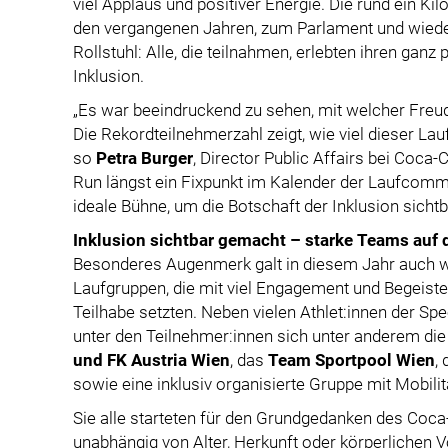
viel Applaus und positiver Energie. Die rund ein Ki
den vergangenen Jahren, zum Parlament und wieder
Rollstuhl: Alle, die teilnahmen, erlebten ihren ga
Inklusion.
„Es war beeindruckend zu sehen, mit welcher Freu
Die Rekordteilnehmerzahl zeigt, wie viel dieser La
so
Petra Burger
, Director Public Affairs bei Coca-C
Run längst ein Fixpunkt im Kalender der Laufcommu
ideale Bühne, um die Botschaft der Inklusion sicht
Inklusion sichtbar gemacht – starke Teams auf 
Besonderes Augenmerk galt in diesem Jahr auch wi
Laufgruppen, die mit viel Engagement und Begeiste
Teilhabe setzten. Neben vielen Athlet:innen der S
unter den Teilnehmer:innen sich unter anderem di
und FK Austria Wien
, das
Team Sportpool Wien
,
sowie eine inklusiv organisierte Gruppe mit Mobilit
Sie alle starteten für den Grundgedanken des Coc
unabhängig von Alter, Herkunft oder körperlichen 