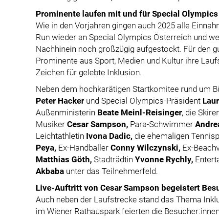
Prominente laufen mit und für Special Olympics
Wie in den Vorjahren gingen auch 2025 alle Einna
Run wieder an Special Olympics Österreich und w
Nachhinein noch großzügig aufgestockt. Für den g
Prominente aus Sport, Medien und Kultur ihre Lau
Zeichen für gelebte Inklusion.
Neben dem hochkarätigen Startkomitee rund um B
Peter Hacker
und Special Olympics-Präsident
Lau
Außenministerin
Beate Meinl-Reisinger
, die Skir
Musiker
Cesar Sampson,
Para-Schwimmer
Andre
Leichtathletin
Ivona Dadic,
die ehemaligen Tennisp
Peya,
Ex-Handballer
Conny Wilczynski,
Ex-Beachv
Matthias Göth,
Stadträdtin
Yvonne Rychly,
Entert
Akbaba
unter das Teilnehmerfeld.
Live-Auftritt von Cesar Sampson begeistert Bes
Auch neben der Laufstrecke stand das Thema Inklu
im Wiener Rathauspark feierten die Besucher:innen 