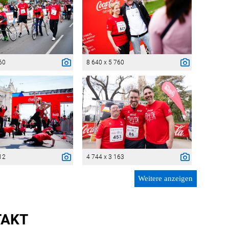
60
8 640 x 5 760
12
4 744 x 3 163
Weitere anzeigen
TAKT