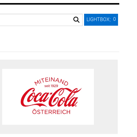
:
0
LIGHTBOX