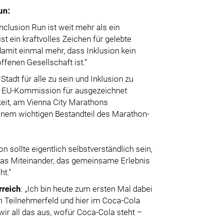
un:
nclusion Run ist weit mehr als ein
st ein kraftvolles Zeichen für gelebte
amit einmal mehr, dass Inklusion kein
ffenen Gesellschaft ist.“
 Stadt für alle zu sein und Inklusion zu
der EU-Kommission für ausgezeichnet
keit, am Vienna City Marathons
einem wichtigen Bestandteil des Marathon-
ion sollte eigentlich selbstverständlich sein,
 das Miteinander, das gemeinsame Erlebnis
ht."
rreich
: „Ich bin heute zum ersten Mal dabei
m Teilnehmerfeld und hier im Coca-Cola
ir all das aus, wofür Coca-Cola steht –