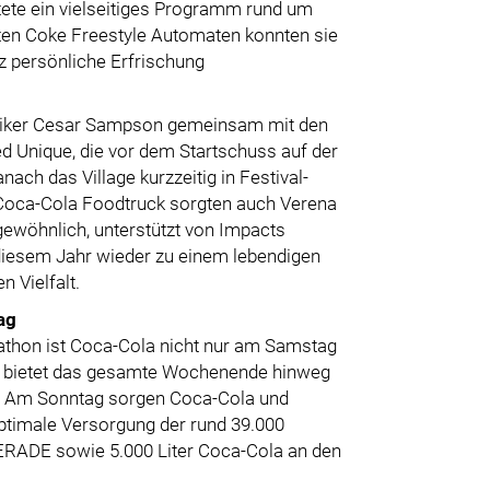
tete ein vielseitiges Programm rund um
ten Coke Freestyle Automaten konnten sie
 persönliche Erfrischung
Musiker Cesar Sampson gemeinsam mit den
 Unique, die vor dem Startschuss auf der
ach das Village kurzzeitig in Festival-
m Coca-Cola Foodtruck sorgten auch Verena
ewöhnlich, unterstützt von Impacts
 diesem Jahr wieder zu einem lebendigen
 Vielfalt.
ag
arathon ist Coca-Cola nicht nur am Samstag
ge bietet das gesamte Wochenende hinweg
n. Am Sonntag sorgen Coca-Cola und
timale Versorgung der rund 39.000
ERADE sowie 5.000 Liter Coca-Cola an den