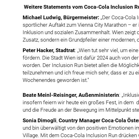
Weitere
Statements vom Coca-Cola Inclusion R
Michael Ludwig, Bürgermeister:
„Der Coca-Cola I
sportlicher Auftakt zum Vienna City Marathon – er i
Inklusion und sozialen Zusammenhalt. Wien zeigt d
Zusatz, sondern ein Grundpfeiler einer modernen, o
Peter Hacker, Stadtrat
: „Wien tut sehr viel, um eine
fördern. Die Stadt Wien ist dafür 2024 auch von 
worden. Der Inclusion Run bietet allen die Möglich
teilzunehmen und ich freue mich sehr, dass er zu 
Wochenendes geworden ist."
Beate Meinl-Reisinger, Außenministerin
: „Inklus
insofern feiern wir heute ein großes Fest, in dem
und die Freude an der Bewegung im Mittelpunkt ste
Sonia
Dimogli
,
Country Manager
Coca
-
Cola
Öste
und bin überwältigt von den positiven Emotionen i
Village. Mit dem Coca-Cola Inclusion Run drücken w