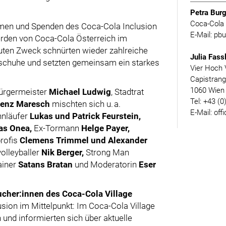
Petra Burg
Coca-Cola 
hmen und Spenden des Coca-Cola Inclusion
E-Mail: p
erden von Coca-Cola Österreich im
uten Zweck schnürten wieder zahlreiche
Julia Fass
fschuhe und setzten gemeinsam ein starkes
Vier Hoch 
Capistran
1060 Wien
ürgermeister
Michael Ludwig
, Stadtrat
Tel: +43 (0
renz Maresch
mischten sich u. a.
E-Mail: off
ennläufer
Lukas und Patrick Feurstein,
as Onea,
Ex-Tormann
Helge Payer,
rofis
Clemens Trimmel und Alexander
olleyballer
Nik Berger,
Strong Man
ainer
Satans Bratan
und Moderatorin
Eser
ucher:innen des Coca-Cola Village
sion im Mittelpunkt: Im Coca-Cola Village
und informierten sich über aktuelle