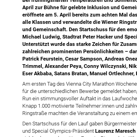
Bei frühlingshaften Temperaturen und Sonnens
April zur Bühne für gelebte Inklusion und Gemei
eröffnete am 5. April bereits zum achten Mal d
alle Klassen und verwandelte die Wiener Ringstr
und Gemeinschaft. Den Startschuss für den emo
Michael Ludwig, Stadtrat Peter Hacker und Spe
Unterstützt wurde das starke Zeichen für Zusa
zahlreichen prominenten Persönlichkeiten – dar
Patrick Feurstein, Cesar Sampson, Andreas Onea
Trimmel, Alexander Peya, Conny Wilczynski, Nik
Eser Akbaba, Satans Bratan, Manuel Ortlechner, 
Am ersten Tag des Vienna City Marathon Wochenen
für die unterschiedlichen Bewerbe gemeldet haben
Run ein stimmungsvoller Auftakt in das Laufwochen
Knapp 1.000 motivierte Teilnehmer:innen und zahlr
Ringstraße machten die Veranstaltung zu einem emot
Den Startschuss für den Lauf gaben Bürgermeister
und Special Olympics-Präsident
Laurenz Maresch