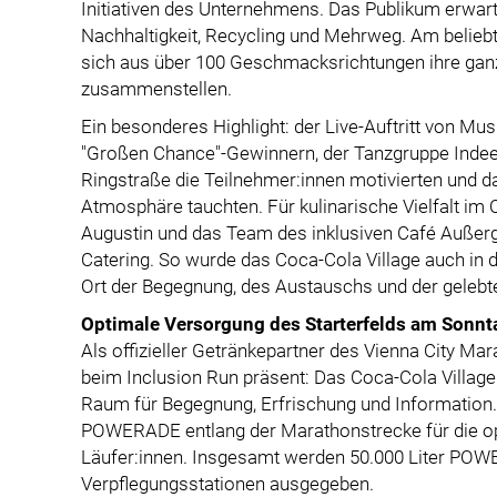
Initiativen des Unternehmens. Das Publikum erwar
Nachhaltigkeit, Recycling und Mehrweg. Am belieb
sich aus über 100 Geschmacksrichtungen ihre ganz
zusammenstellen.
Ein besonderes Highlight: der Live-Auftritt von 
"Großen Chance"-Gewinnern, der Tanzgruppe Indeed
Ringstraße die Teilnehmer:innen motivierten und dan
Atmosphäre tauchten. Für kulinarische Vielfalt i
Augustin und das Team des inklusiven Café Außerg
Catering. So wurde das Coca-Cola Village auch in
Ort der Begegnung, des Austauschs und der gelebten
Optimale Versorgung des Starterfelds am Sonnt
Als offizieller Getränkepartner des Vienna City M
beim Inclusion Run präsent: Das Coca-Cola Villa
Raum für Begegnung, Erfrischung und Informatio
POWERADE entlang der Marathonstrecke für die op
Läufer:innen. Insgesamt werden 50.000 Liter POW
Verpflegungsstationen ausgegeben.