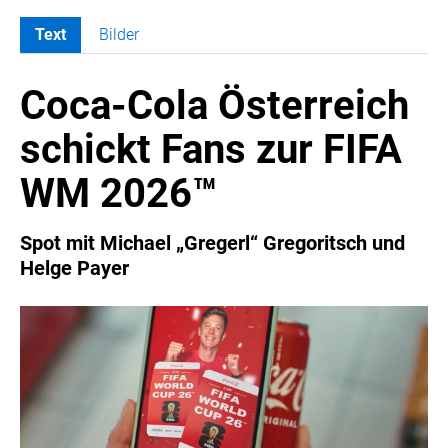
Text
Bilder
MELDUNGEN
Coca-Cola Österreich
COCA-COLA
Coca-Cola CUP
schickt Fans zur FIFA
COCA-COLA HBC ÖSTERREICH
WM 2026™
RÖMERQUELLE
ÖSTERREICHISCHE SPORTHILFE
Spot mit Michael „Gregerl“ Gregoritsch und
KESCH
Helge Payer
BARFLY'S CLUB
SPORTS MEDIA AUSTRIA
CULINARIUS
RECYCLEMICH-INITIATIVE
VIER HOCH VIER
ALFIES