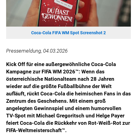
HANNERSBERG
WILHELM-EXNER-MEDAILLEN STIFTUNG
ADMIRAL SPORTWETTEN
EWP RECYCLING PFAND ÖSTERREICH
Coca-Cola FIFA WM Spot Screenshot 2
ANNEMARIE CHARITY
IMPERIAL MARKETS
Pressemeldung, 04.03.2026
TRÄGERVEREIN EINWEGPFAND
Kick Off für eine außergewöhnliche Coca-Cola
SPECIAL OLYMPICS ÖSTERREICH
Kampagne zur FIFA WM 2026™: Wenn das
österreichische Nationalteam nach 28 Jahren
MEDIA
wieder auf die größte Fußballbühne der Welt
LOGOS
aufläuft, rückt Coca-Cola die heimischen Fans in das
Zentrum des Geschehens. Mit einem groß
COCA COLA
angelegten Gewinnspiel und einem humorvollen
PRESSEKONTAKT
TV-Spot mit Michael Gregoritsch und Helge Payer
feiert Coca-Cola die Rückkehr von Rot-Weiß-Rot zur
FIFA-Weltmeisterschaft™.