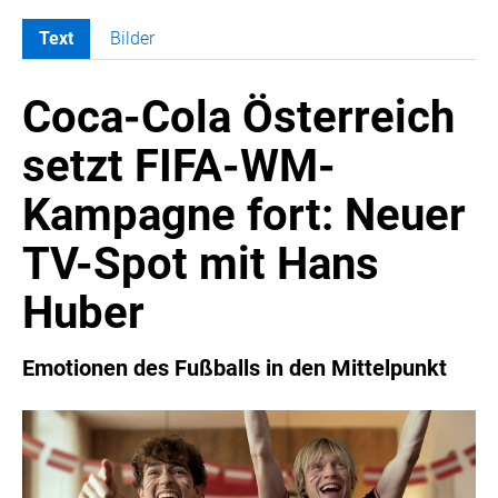
Text
Bilder
MELDUNGEN
Coca-Cola Österreich
COCA-COLA
Coca-Cola CUP
setzt FIFA-WM-
COCA-COLA HBC ÖSTERREICH
Kampagne fort: Neuer
RÖMERQUELLE
ÖSTERREICHISCHE SPORTHILFE
TV-Spot mit Hans
KESCH
Huber
BARFLY'S CLUB
SPORTS MEDIA AUSTRIA
Emotionen des Fußballs in den Mittelpunkt
CULINARIUS
RECYCLEMICH-INITIATIVE
VIER HOCH VIER
ALFIES