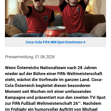
HANNERSBERG
WILHELM-EXNER-MEDAILLEN STIFTUNG
ADMIRAL SPORTWETTEN
EWP RECYCLING PFAND ÖSTERREICH
ANNEMARIE CHARITY
IMPERIAL MARKETS
Coca-Cola FIFA WM Spot Emotionen 4
TRÄGERVEREIN EINWEGPFAND
SPECIAL OLYMPICS ÖSTERREICH
Pressemeldung, 01.06.2026
MEDIA
Wenn Österreichs Nationalteam nach 28 Jahren
wieder auf der Bühne einer FIFA-Weltmeisterschaft
LOGOS
steht, wächst die Vorfreude im ganzen Land. Coca-
COCA COLA
Cola Österreich begleitet diesen besonderen
Moment seit Wochen mit einer umfassenden
PRESSEKONTAKT
Kampagne und präsentiert nun den zweiten TV-Spot
zur FIFA Fußball Weltmeisterschaft 26™. Nachdem
im Frühjahr ein humorvoller Auftritt von Michael