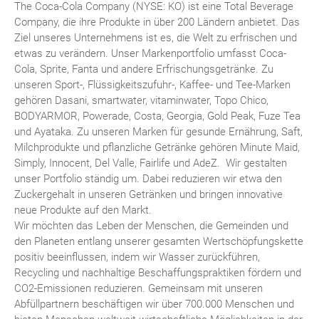
The Coca-Cola Company (NYSE: KO) ist eine Total Beverage
Company, die ihre Produkte in über 200 Ländern anbietet. Das
Ziel unseres Unternehmens ist es, die Welt zu erfrischen und
etwas zu verändern. Unser Markenportfolio umfasst Coca-
Cola, Sprite, Fanta und andere Erfrischungsgetränke. Zu
unseren Sport-, Flüssigkeitszufuhr-, Kaffee- und Tee-Marken
gehören Dasani, smartwater, vitaminwater, Topo Chico,
BODYARMOR, Powerade, Costa, Georgia, Gold Peak, Fuze Tea
und Ayataka. Zu unseren Marken für gesunde Ernährung, Saft,
Milchprodukte und pflanzliche Getränke gehören Minute Maid,
Simply, Innocent, Del Valle, Fairlife und AdeZ. Wir gestalten
unser Portfolio ständig um. Dabei reduzieren wir etwa den
Zuckergehalt in unseren Getränken und bringen innovative
neue Produkte auf den Markt.
Wir möchten das Leben der Menschen, die Gemeinden und
den Planeten entlang unserer gesamten Wertschöpfungskette
positiv beeinflussen, indem wir Wasser zurückführen,
Recycling und nachhaltige Beschaffungspraktiken fördern und
CO2-Emissionen reduzieren. Gemeinsam mit unseren
Abfüllpartnern beschäftigen wir über 700.000 Menschen und