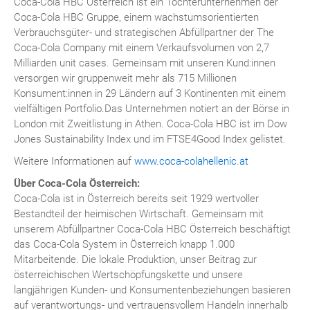
Coca-Cola HBC Österreich ist ein Tochterunternehmen der
Coca-Cola HBC Gruppe, einem wachstumsorientierten
Verbrauchsgüter- und strategischen Abfüllpartner der The
Coca-Cola Company mit einem Verkaufsvolumen von 2,7
Milliarden unit cases. Gemeinsam mit unseren Kund:innen
versorgen wir gruppenweit mehr als 715 Millionen
Konsument:innen in 29 Ländern auf 3 Kontinenten mit einem
vielfältigen Portfolio.Das Unternehmen notiert an der Börse in
London mit Zweitlistung in Athen. Coca-Cola HBC ist im Dow
Jones Sustainability Index und im FTSE4Good Index gelistet.
Weitere Informationen auf
www.coca-colahellenic.at
Über Coca-Cola Österreich:
Coca-Cola ist in Österreich bereits seit 1929 wertvoller
Bestandteil der heimischen Wirtschaft. Gemeinsam mit
unserem Abfüllpartner Coca-Cola HBC Österreich beschäftigt
das Coca-Cola System in Österreich knapp 1.000
Mitarbeitende. Die lokale Produktion, unser Beitrag zur
österreichischen Wertschöpfungskette und unsere
langjährigen Kunden- und Konsumentenbeziehungen basieren
auf verantwortungs- und vertrauensvollem Handeln innerhalb