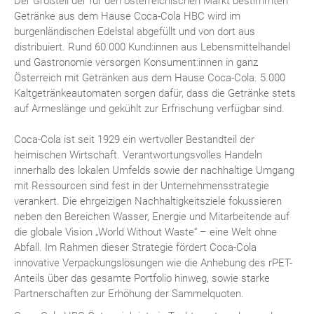
Der Großteil der für den österreichischen Markt bestimmten
Getränke aus dem Hause Coca-Cola HBC wird im
burgenländischen Edelstal abgefüllt und von dort aus
distribuiert. Rund 60.000 Kund:innen aus Lebensmittelhandel
und Gastronomie versorgen Konsument:innen in ganz
Österreich mit Getränken aus dem Hause Coca-Cola. 5.000
Kaltgetränkeautomaten sorgen dafür, dass die Getränke stets
auf Armeslänge und gekühlt zur Erfrischung verfügbar sind.
Coca-Cola ist seit 1929 ein wertvoller Bestandteil der
heimischen Wirtschaft. Verantwortungsvolles Handeln
innerhalb des lokalen Umfelds sowie der nachhaltige Umgang
mit Ressourcen sind fest in der Unternehmensstrategie
verankert. Die ehrgeizigen Nachhaltigkeitsziele fokussieren
neben den Bereichen Wasser, Energie und Mitarbeitende auf
die globale Vision „World Without Waste“ – eine Welt ohne
Abfall. Im Rahmen dieser Strategie fördert Coca-Cola
innovative Verpackungslösungen wie die Anhebung des rPET-
Anteils über das gesamte Portfolio hinweg, sowie starke
Partnerschaften zur Erhöhung der Sammelquoten.