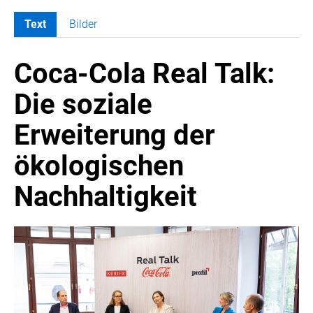
Text
Bilder
MELDUNGEN
Coca-Cola Real Talk:
COCA-COLA
Coca-Cola CUP
Die soziale
COCA-COLA HBC ÖSTERREICH
Erweiterung der
RÖMERQUELLE
ÖSTERREICHISCHE SPORTHILFE
ökologischen
KESCH
Nachhaltigkeit
BARFLY'S CLUB
SPORTS MEDIA AUSTRIA
CULINARIUS
RECYCLEMICH-INITIATIVE
VIER HOCH VIER
ALFIES