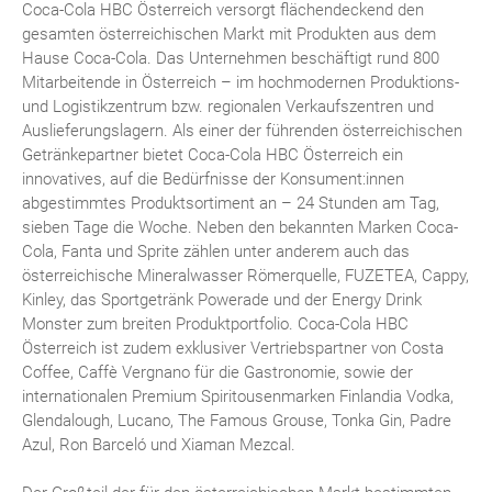
Coca-Cola HBC Österreich versorgt flächendeckend den
gesamten österreichischen Markt mit Produkten aus dem
Hause Coca-Cola. Das Unternehmen beschäftigt rund 800
Mitarbeitende in Österreich – im hochmodernen Produktions-
und Logistikzentrum bzw. regionalen Verkaufszentren und
Auslieferungslagern. Als einer der führenden österreichischen
Getränkepartner bietet Coca-Cola HBC Österreich ein
innovatives, auf die Bedürfnisse der Konsument:innen
abgestimmtes Produktsortiment an – 24 Stunden am Tag,
sieben Tage die Woche. Neben den bekannten Marken Coca-
Cola, Fanta und Sprite zählen unter anderem auch das
österreichische Mineralwasser Römerquelle, FUZETEA, Cappy,
Kinley, das Sportgetränk Powerade und der Energy Drink
Monster zum breiten Produktportfolio. Coca-Cola HBC
Österreich ist zudem exklusiver Vertriebspartner von Costa
Coffee, Caffè Vergnano für die Gastronomie, sowie der
internationalen Premium Spiritousenmarken Finlandia Vodka,
Glendalough, Lucano, The Famous Grouse, Tonka Gin, Padre
Azul, Ron Barceló und Xiaman Mezcal.