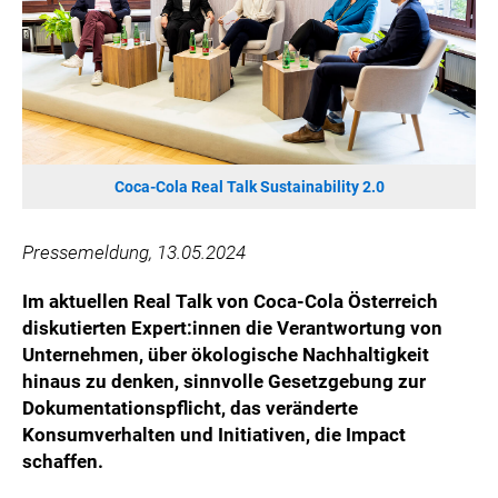
HANNERSBERG
WILHELM-EXNER-MEDAILLEN STIFTUNG
ADMIRAL SPORTWETTEN
EWP RECYCLING PFAND ÖSTERREICH
ANNEMARIE CHARITY
IMPERIAL MARKETS
Coca-Cola Real Talk Sustainability 2.0
TRÄGERVEREIN EINWEGPFAND
SPECIAL OLYMPICS ÖSTERREICH
Pressemeldung, 13.05.2024
MEDIA
Im aktuellen Real Talk von Coca-Cola Österreich
diskutierten Expert:innen die Verantwortung von
LOGOS
Unternehmen, über ökologische Nachhaltigkeit
COCA COLA
hinaus zu denken, sinnvolle Gesetzgebung zur
Dokumentationspflicht, das veränderte
PRESSEKONTAKT
Konsumverhalten und Initiativen, die Impact
schaffen.