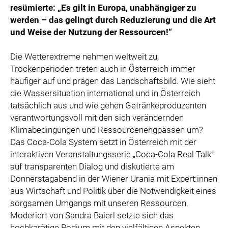
resümierte: „Es gilt in Europa, unabhängiger zu
SPECIAL OLYMPICS ÖSTERREICH
werden – das gelingt durch Reduzierung und die Art
MEDIA
und Weise der Nutzung der Ressourcen!“
LOGOS
Die Wetterextreme nehmen weltweit zu,
COCA COLA
Trockenperioden treten auch in Österreich immer
häufiger auf und prägen das Landschaftsbild. Wie sieht
PRESSEKONTAKT
die Wassersituation international und in Österreich
tatsächlich aus und wie gehen Getränkeproduzenten
verantwortungsvoll mit den sich verändernden
Klimabedingungen und Ressourcenengpässen um?
Das Coca-Cola System setzt in Österreich mit der
interaktiven Veranstaltungsserie „Coca-Cola Real Talk“
auf transparenten Dialog und diskutierte am
Donnerstagabend in der Wiener Urania mit Expert:innen
aus Wirtschaft und Politik über die Notwendigkeit eines
sorgsamen Umgangs mit unseren Ressourcen.
Moderiert von Sandra Baierl setzte sich das
hochkarätige Podium mit den vielfältigen Aspekten