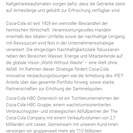
Kaltgetränkeautomaten sorgen dafür, dass die Getränke stets
auf Armeslänge und gekühlt zur Erfrischung verfügbar sind.
Coca-Cola ist seit 1929 ein wertvoller Bestandteil der
heimischen Wirtschaft. Verantwortungsvolles Handeln
innerhalb des lokalen Umfelds sowie der nachhaltige Umgang
mit Ressourcen sind fest in der Unternehmensstrategie
verankert. Die ehrgeizigen Nachhaltigkeitsziele fokussieren
neben den Bereichen Wasser, Energie und Mitarbeitende auf
die globale Vision „World Without Waste“ – eine Welt ohne
Abfall. Im Rahmen dieser Strategie fördert Coca-Cola
innovative Verpackungslösungen wie die Anhebung des rPET-
Anteils über das gesamte Portfolio hinweg, sowie starke
Partnerschaften zur Erhöhung der Sammelquoten.
Coca-Cola HBC Österreich ist ein Tochterunternehmen der
Coca-Cola HBC Gruppe, einem wachstumsorientierten
Verbrauchsgüter- und strategischen Abfüllpartner der The
Coca-Cola Company mit einem Verkaufsvolumen von 2,7
Milliarden unit cases. Gemeinsam mit unseren Kund:innen
versorgen wir gruppenweit mehr als 715 Millionen