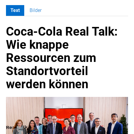
Text
Bilder
MELDUNGEN
Coca-Cola Real Talk:
COCA-COLA
COCA-COLA HBC ÖSTERREICH
Wie knappe
Nemiroff
Ressourcen zum
Padre Azul
The Famous Grouse
Standortvorteil
Ron Barceló
werden können
Costa Coffee
Glendalough
Caffè Vergnano
Naked Malt
Finlandia
RÖMERQUELLE