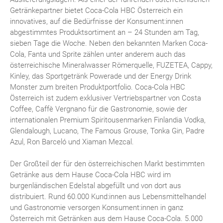
Getränkepartner bietet Coca-Cola HBC Österreich ein
innovatives, auf die Bedürfnisse der Konsument:innen
abgestimmtes Produktsortiment an – 24 Stunden am Tag,
sieben Tage die Woche. Neben den bekannten Marken Coca-
Cola, Fanta und Sprite zählen unter anderem auch das
österreichische Mineralwasser Römerquelle, FUZETEA, Cappy,
Kinley, das Sportgetränk Powerade und der Energy Drink
Monster zum breiten Produktportfolio. Coca-Cola HBC
Österreich ist zudem exklusiver Vertriebspartner von Costa
Coffee, Caffè Vergnano für die Gastronomie, sowie der
internationalen Premium Spiritousenmarken Finlandia Vodka,
Glendalough, Lucano, The Famous Grouse, Tonka Gin, Padre
Azul, Ron Barceló und Xiaman Mezcal.
Der Großteil der für den österreichischen Markt bestimmten
Getränke aus dem Hause Coca-Cola HBC wird im
burgenländischen Edelstal abgefüllt und von dort aus
distribuiert. Rund 60.000 Kund:innen aus Lebensmittelhandel
und Gastronomie versorgen Konsument:innen in ganz
Österreich mit Getränken aus dem Hause Coca-Cola. 5.000