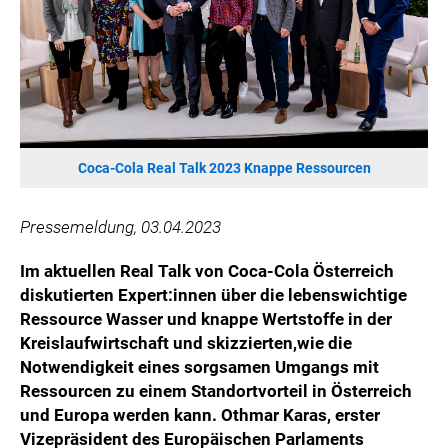
ÖSTERREICHISCHE SPORTHILFE
KESCH
BARFLY'S CLUB
SPORTS MEDIA AUSTRIA
CULINARIUS
RECYCLEMICH-INITIATIVE
Coca-Cola Real Talk 2023 Knappe Ressourcen
VIER HOCH VIER
ALFIES
Pressemeldung, 03.04.2023
HANNERSBERG
Im aktuellen Real Talk von Coca-Cola Österreich
WILHELM-EXNER-MEDAILLEN STIFTUNG
diskutierten Expert:innen über die lebenswichtige
ADMIRAL SPORTWETTEN
Ressource Wasser und knappe Wertstoffe in der
Kreislaufwirtschaft und skizzierten,
wie die
EWP RECYCLING PFAND ÖSTERREICH
Notwendigkeit eines sorgsamen Umgangs mit
ANNEMARIE CHARITY
Ressourcen zu einem Standortvorteil in Österreich
IMPERIAL MARKETS
und Europa werden kann.
Othmar Karas, erster
TRÄGERVEREIN EINWEGPFAND
Vizepräsident des Europäischen Parlaments