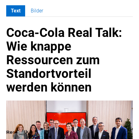
Text
Bilder
MELDUNGEN
Coca-Cola Real Talk:
COCA-COLA
COCA-COLA HBC ÖSTERREICH
Wie knappe
Nemiroff
Ressourcen zum
Padre Azul
The Famous Grouse
Standortvorteil
Ron Barceló
werden können
Costa Coffee
Glendalough
Caffè Vergnano
Naked Malt
Finlandia
RÖMERQUELLE