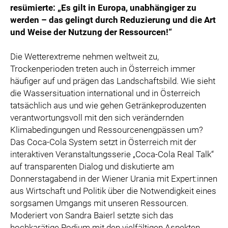
resümierte: „Es gilt in Europa, unabhängiger zu
SPECIAL OLYMPICS ÖSTERREICH
werden – das gelingt durch Reduzierung und die Art
MEDIA
und Weise der Nutzung der Ressourcen!“
LOGOS
Die Wetterextreme nehmen weltweit zu,
COCA COLA
Trockenperioden treten auch in Österreich immer
häufiger auf und prägen das Landschaftsbild. Wie sieht
PRESSEKONTAKT
die Wassersituation international und in Österreich
tatsächlich aus und wie gehen Getränkeproduzenten
verantwortungsvoll mit den sich verändernden
Klimabedingungen und Ressourcenengpässen um?
Das Coca-Cola System setzt in Österreich mit der
interaktiven Veranstaltungsserie „Coca-Cola Real Talk“
auf transparenten Dialog und diskutierte am
Donnerstagabend in der Wiener Urania mit Expert:innen
aus Wirtschaft und Politik über die Notwendigkeit eines
sorgsamen Umgangs mit unseren Ressourcen.
Moderiert von Sandra Baierl setzte sich das
hochkarätige Podium mit den vielfältigen Aspekten