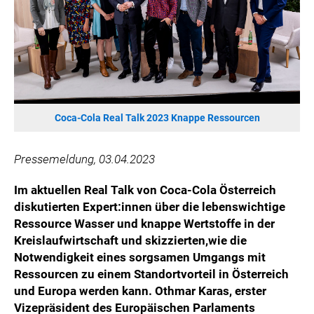
ÖSTERREICHISCHE SPORTHILFE
KESCH
BARFLY'S CLUB
SPORTS MEDIA AUSTRIA
CULINARIUS
RECYCLEMICH-INITIATIVE
Coca-Cola Real Talk 2023 Knappe Ressourcen
VIER HOCH VIER
ALFIES
Pressemeldung, 03.04.2023
HANNERSBERG
Im aktuellen Real Talk von Coca-Cola Österreich
WILHELM-EXNER-MEDAILLEN STIFTUNG
diskutierten Expert:innen über die lebenswichtige
ADMIRAL SPORTWETTEN
Ressource Wasser und knappe Wertstoffe in der
Kreislaufwirtschaft und skizzierten,
wie die
EWP RECYCLING PFAND ÖSTERREICH
Notwendigkeit eines sorgsamen Umgangs mit
ANNEMARIE CHARITY
Ressourcen zu einem Standortvorteil in Österreich
IMPERIAL MARKETS
und Europa werden kann.
Othmar Karas, erster
TRÄGERVEREIN EINWEGPFAND
Vizepräsident des Europäischen Parlaments