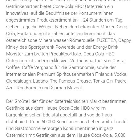
Getränkepartner bietet Coca-Cola HBC Österreich ein
innovatives, auf die Bedürfnisse der Konsument:innen
abgestimmtes Produktsortiment an – 24 Stunden am Tag,
sieben Tage die Woche. Neben den bekannten Marken Coca-
Cola, Fanta und Sprite zählen unter anderem auch das
österreichische Mineralwasser Römerquelle, FUZETEA, Cappy,
Kinley, das Sportgetränk Powerade und der Energy Drink
Monster zum breiten Produktportfolio. Coca-Cola HBC
Österreich ist zudem exklusiver Vertriebspartner von Costa
Coffee, Caffè Vergnano für die Gastronomie, sowie der
internationalen Premium Spiritousenmarken Finlandia Vodka,
Glendalough, Lucano, The Famous Grouse, Tonka Gin, Padre
Azul, Ron Barceló und Xiaman Mezcal.
Der Großteil der für den österreichischen Markt bestimmten
Getränke aus dem Hause Coca-Cola HBC wird im
burgenländischen Edelstal abgefüllt und von dort aus
distribuiert. Rund 60.000 Kund:innen aus Lebensmittelhandel
und Gastronomie versorgen Konsument:innen in ganz
Österreich mit Getränken aus dem Hause Coca-Cola. 5.000