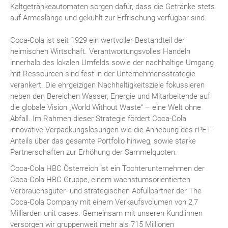
Kaltgetränkeautomaten sorgen dafür, dass die Getränke stets
auf Armeslänge und gekühlt zur Erfrischung verfügbar sind.
Coca-Cola ist seit 1929 ein wertvoller Bestandteil der
heimischen Wirtschaft. Verantwortungsvolles Handeln
innerhalb des lokalen Umfelds sowie der nachhaltige Umgang
mit Ressourcen sind fest in der Unternehmensstrategie
verankert. Die ehrgeizigen Nachhaltigkeitsziele fokussieren
neben den Bereichen Wasser, Energie und Mitarbeitende auf
die globale Vision „World Without Waste“ – eine Welt ohne
Abfall. Im Rahmen dieser Strategie fördert Coca-Cola
innovative Verpackungslösungen wie die Anhebung des rPET-
Anteils über das gesamte Portfolio hinweg, sowie starke
Partnerschaften zur Erhöhung der Sammelquoten.
Coca-Cola HBC Österreich ist ein Tochterunternehmen der
Coca-Cola HBC Gruppe, einem wachstumsorientierten
Verbrauchsgüter- und strategischen Abfüllpartner der The
Coca-Cola Company mit einem Verkaufsvolumen von 2,7
Milliarden unit cases. Gemeinsam mit unseren Kund:innen
versorgen wir gruppenweit mehr als 715 Millionen