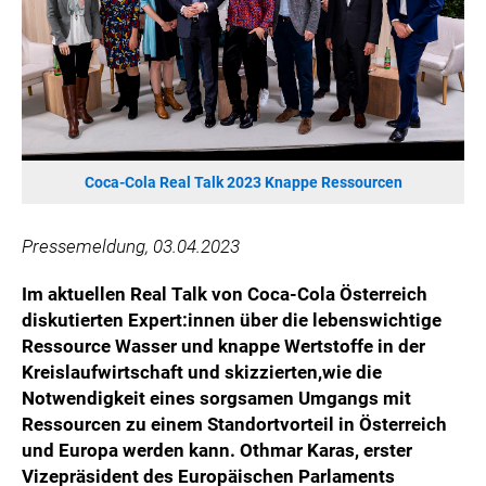
ÖSTERREICHISCHE SPORTHILFE
KESCH
BARFLY'S CLUB
SPORTS MEDIA AUSTRIA
CULINARIUS
RECYCLEMICH-INITIATIVE
Coca-Cola Real Talk 2023 Knappe Ressourcen
VIER HOCH VIER
ALFIES
Pressemeldung, 03.04.2023
HANNERSBERG
Im aktuellen Real Talk von Coca-Cola Österreich
WILHELM-EXNER-MEDAILLEN STIFTUNG
diskutierten Expert:innen über die lebenswichtige
ADMIRAL SPORTWETTEN
Ressource Wasser und knappe Wertstoffe in der
Kreislaufwirtschaft und skizzierten,
wie die
EWP RECYCLING PFAND ÖSTERREICH
Notwendigkeit eines sorgsamen Umgangs mit
ANNEMARIE CHARITY
Ressourcen zu einem Standortvorteil in Österreich
IMPERIAL MARKETS
und Europa werden kann.
Othmar Karas, erster
TRÄGERVEREIN EINWEGPFAND
Vizepräsident des Europäischen Parlaments