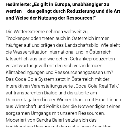
resümierte: „Es gilt in Europa, unabhängiger zu
SPECIAL OLYMPICS ÖSTERREICH
werden – das gelingt durch Reduzierung und die Art
MEDIA
und Weise der Nutzung der Ressourcen!“
LOGOS
Die Wetterextreme nehmen weltweit zu,
COCA COLA
Trockenperioden treten auch in Österreich immer
häufiger auf und prägen das Landschaftsbild. Wie sieht
PRESSEKONTAKT
die Wassersituation international und in Österreich
tatsächlich aus und wie gehen Getränkeproduzenten
verantwortungsvoll mit den sich verändernden
Klimabedingungen und Ressourcenengpässen um?
Das Coca-Cola System setzt in Österreich mit der
interaktiven Veranstaltungsserie „Coca-Cola Real Talk“
auf transparenten Dialog und diskutierte am
Donnerstagabend in der Wiener Urania mit Expert:innen
aus Wirtschaft und Politik über die Notwendigkeit eines
sorgsamen Umgangs mit unseren Ressourcen.
Moderiert von Sandra Baierl setzte sich das
hochkarätige Podium mit den vielfältigen Aspekten