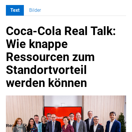
Text
Bilder
MELDUNGEN
Coca-Cola Real Talk:
COCA-COLA
COCA-COLA HBC ÖSTERREICH
Wie knappe
Nemiroff
Ressourcen zum
Padre Azul
The Famous Grouse
Standortvorteil
Ron Barceló
werden können
Costa Coffee
Glendalough
Caffè Vergnano
Naked Malt
Finlandia
RÖMERQUELLE