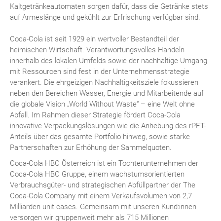
Kaltgetränkeautomaten sorgen dafür, dass die Getränke stets
auf Armeslänge und gekühlt zur Erfrischung verfügbar sind.
Coca-Cola ist seit 1929 ein wertvoller Bestandteil der
heimischen Wirtschaft. Verantwortungsvolles Handeln
innerhalb des lokalen Umfelds sowie der nachhaltige Umgang
mit Ressourcen sind fest in der Unternehmensstrategie
verankert. Die ehrgeizigen Nachhaltigkeitsziele fokussieren
neben den Bereichen Wasser, Energie und Mitarbeitende auf
die globale Vision „World Without Waste“ – eine Welt ohne
Abfall. Im Rahmen dieser Strategie fördert Coca-Cola
innovative Verpackungslösungen wie die Anhebung des rPET-
Anteils über das gesamte Portfolio hinweg, sowie starke
Partnerschaften zur Erhöhung der Sammelquoten.
Coca-Cola HBC Österreich ist ein Tochterunternehmen der
Coca-Cola HBC Gruppe, einem wachstumsorientierten
Verbrauchsgüter- und strategischen Abfüllpartner der The
Coca-Cola Company mit einem Verkaufsvolumen von 2,7
Milliarden unit cases. Gemeinsam mit unseren Kund:innen
versorgen wir gruppenweit mehr als 715 Millionen