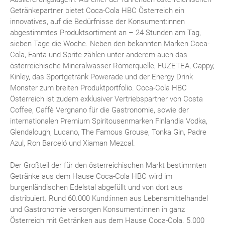
Getränkepartner bietet Coca-Cola HBC Österreich ein
innovatives, auf die Bedürfnisse der Konsument:innen
abgestimmtes Produktsortiment an – 24 Stunden am Tag,
sieben Tage die Woche. Neben den bekannten Marken Coca-
Cola, Fanta und Sprite zählen unter anderem auch das
österreichische Mineralwasser Römerquelle, FUZETEA, Cappy,
Kinley, das Sportgetränk Powerade und der Energy Drink
Monster zum breiten Produktportfolio. Coca-Cola HBC
Österreich ist zudem exklusiver Vertriebspartner von Costa
Coffee, Caffè Vergnano für die Gastronomie, sowie der
internationalen Premium Spiritousenmarken Finlandia Vodka,
Glendalough, Lucano, The Famous Grouse, Tonka Gin, Padre
Azul, Ron Barceló und Xiaman Mezcal.
Der Großteil der für den österreichischen Markt bestimmten
Getränke aus dem Hause Coca-Cola HBC wird im
burgenländischen Edelstal abgefüllt und von dort aus
distribuiert. Rund 60.000 Kund:innen aus Lebensmittelhandel
und Gastronomie versorgen Konsument:innen in ganz
Österreich mit Getränken aus dem Hause Coca-Cola. 5.000