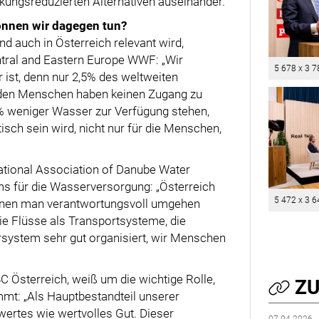
ckungsreduzierten Alternativen auseinander.
önnen wir dagegen tun?
d auch in Österreich relevant wird,
ntral and Eastern Europe WWF: „Wir
5 678 x 3 7
ist, denn nur 2,5% des weltweiten
den Menschen haben keinen Zugang zu
% weniger Wasser zur Verfügung stehen,
ch sein wird, nicht nur für die Menschen,
ational Association of Danube Water
 für die Wasserversorgung: „Österreich
5 472 x 3 6
enen man verantwortungsvoll umgehen
die Flüsse als Transportsysteme, die
rsystem sehr gut organisiert, wir Menschen
 Österreich, weiß um die wichtige Rolle,
ZU
mt: „Als Hauptbestandteil unserer
ertes wie wertvolles Gut. Dieser