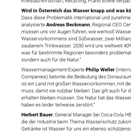
Kreislaufwirtschaft, Recycling, Pfand sowie verpa
Wird in Österreich das Wasser knapp und was k
Dass diese Problematik international und zunehmen
analysierte
Andreas Beckmann
, Regional CEO Ce
müssen uns vor Augen führen, wie wertvoll Wasser 
Wasservorkommens sind Süßwasser, zwei Milliar
sauberem Trinkwasser. 2030 wird uns weltweit 40
was für bestimmte Regionen besonders problematis
sondern auch für die Natur.“
Wassermanagement-Experte
Philip Weller
(Intern
Companies) betonte die Bedeutung des Donauraums
ist ein Land mit großen Wasservorkommen, mit d
muss, damit sie nutzbar bleiben. Das gilt auch für 
erhalten bleiben müssen. Die Natur hat das Wasse
haben es leider teilweise zerstört.“
Herbert Bauer
, General Manager bei Coca-Cola HBC
die der Industrie beim Thema Wasserschutz zukom
Getränke ist Wasser für uns ein ebenso schützensw