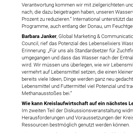
Verantwortung kommen wir mit zielgerichteten 
nach, die dazu beigetragen haben, unseren Wasser
Prozent zu reduzieren.“ International unterstützt 
Programme, auch entlang der Donau, um Feuchtgebie
Barbara Janker
, Global Marketing & Communicati
Council, rief das Potenzial des Lebenselixiers Was
Erinnerung: „Für uns als Standardsetzer für Zuchtf
umgegangen und dass das Wasser nach der Entnahm
wird. Wir müssen uns überlegen, wie wir Lebensmitt
vermehrt auf Lebensmittel setzen, die einen klein
bereits viele Ideen, Dinge werden ganz neu gedacht
Lebensmittel und Futtermittel viel Potenzial und tr
Methanausstoßes bei.“
Wie kann Kreislaufwirtschaft auf ein nächstes 
Im zweiten Teil der Diskussionsveranstaltung widm
Herausforderungen und Voraussetzungen der Kreis
Ressourcen bestmöglich genutzt werden können.