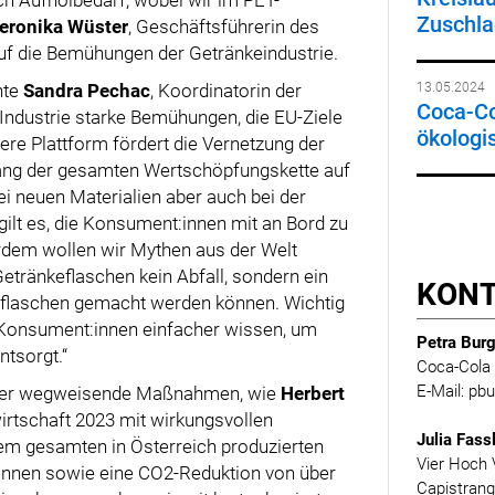
Zuschlag
eronika Wüster
, Geschäftsführerin des
uf die Bemühungen der Getränkeindustrie.
nte
Sandra Pechac
, Koordinatorin der
13.05.2024
Coca-Co
 Industrie starke Bemühungen, die EU-Ziele
ökologi
ere Plattform fördert die Vernetzung der
ang der gesamten Wertschöpfungskette auf
i neuen Materialien aber auch bei der
ilt es, die Konsument:innen mit an Bord zu
erdem wollen wir Mythen aus der Welt
etränkeflaschen kein Abfall, sondern ein
KON
eflaschen gemacht werden können. Wichtig
 Konsument:innen einfacher wissen, um
Petra Burg
ntsorgt.“
Coca-Cola 
E-Mail: p
euer wegweisende Maßnahmen, wie
Herbert
irtschaft 2023 mit wirkungsvollen
Julia Fass
rem gesamten in Österreich produzierten
Vier Hoch 
 Tonnen sowie eine CO2-Reduktion von über
Capistran