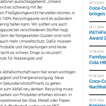
 Faktoren ausschlaggebend: „Unsere
03.12.2024
wird es schwierig mit der
Coca-C
 ein Fließgleichgewicht herstellen können, in
bringen
ine 100% Recyclingquote wird es außerdem
ering halten kann. Wir sollten uns auch
29.11.2024
gquote bei verschiedenen Stoffen liegt,
PATHFin
 Denn die festgesetzten Quoten sind nicht
Award 
n auch mehr Umweltschutz. Dafür müssen
 Produkte und Verpackungen sind heute
27.08.2024
macht es schwer, Dinge zu recyceln“,
Familypa
tituts für Wassergüte und
Cola HB
 Abfallwirtschaft kann hier einen wichtigen
07.08.2024
ngigkeit und Energieversorgung. Neue
Coca-Co
en Sekundärrohstoffmarkt zu gehen.
Nachhal
t zum Abfall neu denken: Recycling muss
tbarkeit von Produkten erhöhen können. In
eispielsweise bei Glas, Metall oder Papier.
03.07.2024
Kreisla
ch Aufholbedarf, wobei wir im PET-