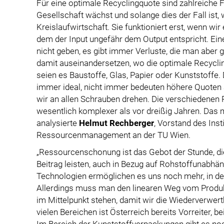
Für eine optimale Recyclingquote sind zahlreiche
Gesellschaft wächst und solange dies der Fall ist, 
Kreislaufwirtschaft. Sie funktioniert erst, wenn wir
dem der Input ungefähr dem Output entspricht. E
nicht geben, es gibt immer Verluste, die man aber g
damit auseinandersetzen, wo die optimale Recyclin
seien es Baustoffe, Glas, Papier oder Kunststoffe.
immer ideal, nicht immer bedeuten höhere Quote
wir an allen Schrauben drehen. Die verschiedenen
wesentlich komplexer als vor dreißig Jahren. Das 
analysierte
Helmut Rechberger
, Vorstand des Ins
Ressourcenmanagement an der TU Wien.
„Ressourcenschonung ist das Gebot der Stunde, die
Beitrag leisten, auch in Bezug auf Rohstoffunabhä
Technologien ermöglichen es uns noch mehr, in d
Allerdings muss man den linearen Weg vom Produk
im Mittelpunkt stehen, damit wir die Wiederverwer
vielen Bereichen ist Österreich bereits Vorreiter, b
Im Bereich der Kunststoffverpackungen gibt es no