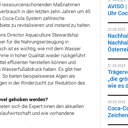
07.04.2026
und ressourcenschonenden Maßnahmen
AVISO | 
verbrauch in den letzten zehn Jahren um 45
Uhr Coc
das Coca-Cola System zahlreiche
te zu revitalisieren und instand zu halten.
22.08.2025
ons Director Aquaculture Stewardship
Nachhal
ser für die Nahrungserzeugung in
Nachhal
isch ist es wichtig, wie mit dem Wasser
Österre
e in hoher Qualität wieder rückgeführt
el effizienter herstellen können und
31.03.2025
en Wasserfußabdruck haben. Es gibt hier
Trägerv
. So bieten beispielsweise Algen als
„die gr
agen in der Rinderzucht zur Reduktion des
wie es 
Level gehoben werden?
05.03.2025
eten sich die Expert:innen den aktuellen
Coca-Col
laufwirtschaft und wie vorhandene
Zeichen 