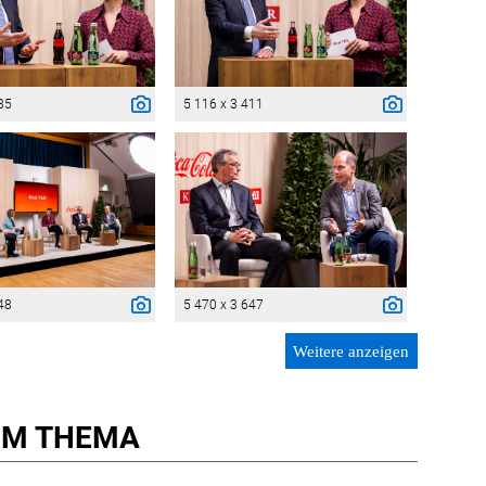
85
5 116 x 3 411
48
5 470 x 3 647
Weitere anzeigen
M THEMA