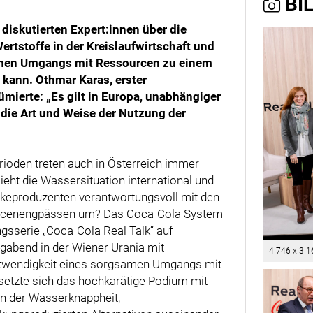
BIL
 diskutierten Expert:innen über die
tstoffe in der Kreislaufwirtschaft und
amen Umgangs mit Ressourcen zu einem
n kann.
Othmar Karas, erster
mierte: „Es gilt in Europa, unabhängiger
die Art und Weise der Nutzung der
ioden treten auch in Österreich immer
ieht die Wassersituation international und
änkeproduzenten verantwortungsvoll mit den
urcenengpässen um? Das Coca-Cola System
ungsserie „Coca-Cola Real Talk“ auf
gabend in der Wiener Urania mit
4 746 x 3 1
 Notwendigkeit eines sorgsamen Umgangs mit
setzte sich das hochkarätige Podium mit
en der Wasserknappheit,