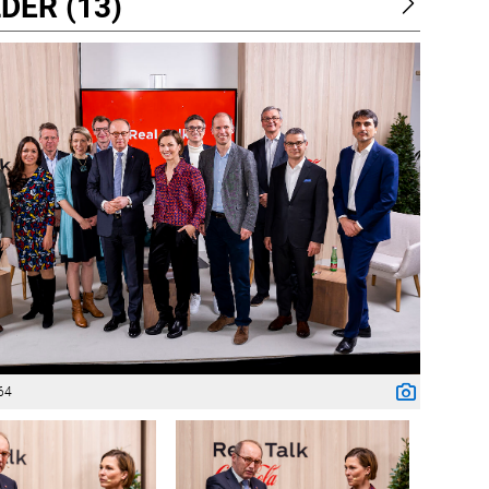
DER (13)
64