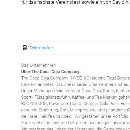
für das nächste Vereinsfest sowie ein von David Ala
Seite drucken
Das Unternehmen
Über The Coca-Cola Company:
The Coca-Cola Company (NYSE: KO) ist eine Total Bevera
Ländern anbietet. Das Ziel unseres Unternehmens ist es, 
Unser Markenportfolio umfasst Coca-Cola, Sprite, Fanta 
Sport-, Flüssigkeitszufuhr-, Kaffee- und Tee-Marken gehö
BODYARMOR, Powerade, Costa, Georgia, Gold Peak, Fuze 
gesunde Ernährung, Saft, Milchprodukte und pflanzliche G
Del Valle, Fairlife und AdeZ. Wir gestalten unser Portfoli
Zuckergehalt in unseren Getränken und bringen innovativ
Wir möchten das Leben der Menschen, die Gemeinden un