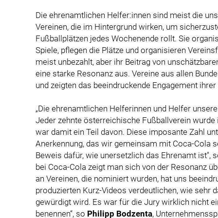
Die ehrenamtlichen Helfer:innen sind meist die uns
Vereinen, die im Hintergrund wirken, um sicherzuste
Fußballplätzen jedes Wochenende rollt. Sie organis
Spiele, pflegen die Plätze und organisieren Vereinsf
meist unbezahlt, aber ihr Beitrag von unschätzba
eine starke Resonanz aus. Vereine aus allen Bunde
und zeigten das beeindruckende Engagement ihrer 
„Die ehrenamtlichen Helferinnen und Helfer unser
Jeder zehnte österreichische Fußballverein wurd
war damit ein Teil davon. Diese imposante Zahl unt
Anerkennung, das wir gemeinsam mit Coca-Cola set
Beweis dafür, wie unersetzlich das Ehrenamt ist",
bei Coca-Cola zeigt man sich von der Resonanz über
an Vereinen, die nominiert wurden, hat uns beeindr
produzierten Kurz-Videos verdeutlichen, wie sehr 
gewürdigt wird. Es war für die Jury wirklich nicht e
benennen“, so
Philipp Bodzenta
, Unternehmensspr