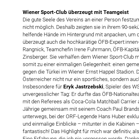
Wiener Sport-Club überzeugt mit Teamgeist
Die gute Seele des Vereins an einer Person festzu
nicht möglich. Deshalb zeigten sie in ihrem 90-sek
helfende Hände im Hintergrund mit anpacken, um d
überzeugt auch die hochkarätige ÖFB-Expert:innen
Rangnick, Teamchefin Irene Fuhrmann, ÖFB-Kapit
Zinsberger. Sie verhalfen dem Wiener Sport-Club 
somit zu einer einmaligen Gelegenheit: einen gem
gegen die Türkei im Wiener Ernst Happel Stadion. D
Österreicher nicht nur ein sportliches, sondern auc
Insbesondere für
Eryk Jastrzebski
, Spieler des 
unvergesslicher Tag: Er durfte das ÖFB-Nationalt
mit den Referees als Coca-Cola Matchball Carrier 
Jährige gemeinsam mit seinem Coach Paul Brandste
unterwegs, bei der ORF-Legende Hans Huber exklus
und einmalige Einblicke – mitunter in die Kabinen 
fantastisch! Das Highlight für mich war definitiv, al
Eine Erfahrung, die ich nie vergessen werde. Danke