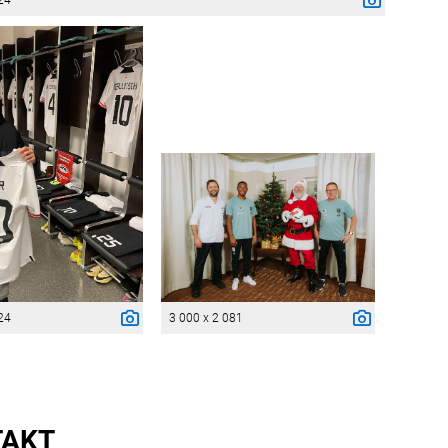
24
24
3 000 x 2 081
TAKT