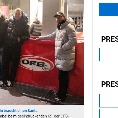
PRE
PRE
in braucht einen Santa
dabei beim beeindruckenden 6:1 der ÖFB-