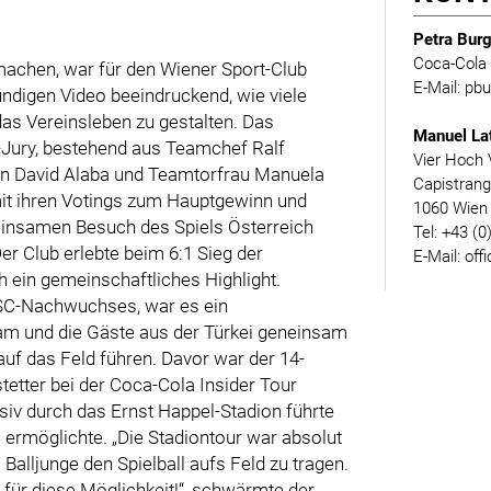
Petra Burg
Coca-Cola 
machen, war für den Wiener Sport-Club
E-Mail: p
ündigen Video beeindruckend, wie viele
as Vereinsleben zu gestalten. Das
Manuel La
-Jury, bestehend aus Teamchef Ralf
Vier Hoch 
än David Alaba und Teamtorfrau Manuela
Capistran
mit ihren Votings zum Hauptgewinn und
1060 Wien
einsamen Besuch des Spiels Österreich
Tel: +43 (0
er Club erlebte beim 6:1 Sieg der
E-Mail: off
h ein gemeinschaftliches Highlight.
WSC-Nachwuchses, war es ein
eam und die Gäste aus der Türkei geneinsam
auf das Feld führen. Davor war der 14-
tter bei der Coca-Cola Insider Tour
iv durch das Ernst Happel-Stadion führte
– ermöglichte. „Die Stadiontour war absolut
s Balljunge den Spielball aufs Feld zu tragen.
 für diese Möglichkeit!“, schwärmte der