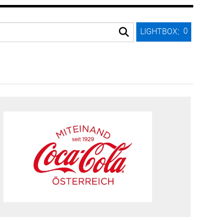
:
0
LIGHTBOX