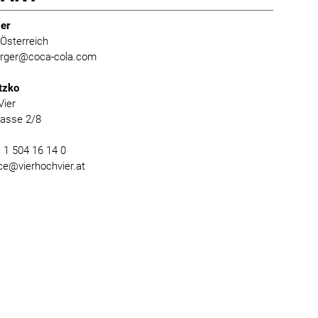
er
Österreich
burger@coca-cola.com
tzko
Vier
gasse 2/8
) 1 504 16 14 0
ice@vierhochvier.at