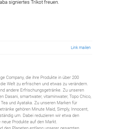
ba signiertes Trikot freuen.
Link mailen
ge Company, die ihre Produkte in über 200
die Welt zu erfrischen und etwas zu verändern.
und andere Erfrischungsgetränke. Zu unseren
ren Dasani, smartwater, vitaminwater, Topo Chico,
Tea und Ayataka. Zu unseren Marken für
etränke gehören Minute Maid, Simply, Innocent,
o ständig um. Dabei reduzieren wir etwa den
e neue Produkte auf den Markt.
d den Planeten entlang unserer gesamten