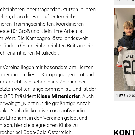
1 575 x 1 0
cheinbaren, aber tragenden Stützen in ihren
llen, dass der Ball auf Österreichs
ieren Trainingseinheiten, koordinieren
este für Groß und Klein. Ihre Arbeit ist
rem Wert. Die Kampagne löste landesweit
sländern Österreichs reichten Beiträge ein
ehrenamtlichen Mitglieder.
er Vereine liegen mir besonders am Herzen.
e im Rahmen dieser Kampagne genannt und
erstreicht, wie sehr dieses Zeichen der
zten wollten, angekommen ist. Und ist der
 so ÖFB-Präsident
Klaus Mitterdorfer
. Auch
1 575 x 2 0
wältigt: „Nicht nur die großartige Anzahl
uckt. Auch die kreativen und aufwendig
das Ehrenamt in den Vereinen gelebt und
infach, hier die siegreichen Klubs zu
KON
echer bei Coca-Cola Österreich.