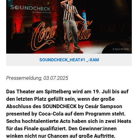
HANNERSBERG
WILHELM-EXNER-MEDAILLEN STIFTUNG
ADMIRAL SPORTWETTEN
EWP RECYCLING PFAND ÖSTERREICH
ANNEMARIE CHARITY
IMPERIAL MARKETS
TRÄGERVEREIN EINWEGPFAND
SOUNDCHECK_HEAT#1 _-XAM
SPECIAL OLYMPICS ÖSTERREICH
Pressemeldung, 03.07.2025
MEDIA
Das Theater am Spittelberg wird am 19. Juli bis auf
LOGOS
den letzten Platz gefüllt sein, wenn der große
COCA COLA
Abschluss des SOUNDCHECK by Cesár Sampson
presented by Coca-Cola auf dem Programm steht.
PRESSEKONTAKT
Sechs hochtalentierte Acts haben sich in zwei Heats
für das Finale qualifiziert. Den Gewinner:innen
winken nicht nur Chancen auf große Auftritte,