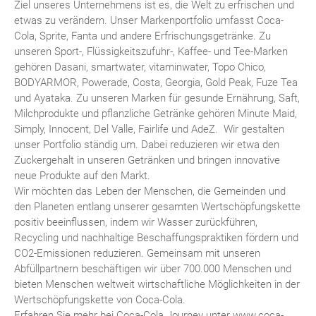
Ziel unseres Unternehmens ist es, die Welt zu erfrischen und
etwas zu verändern. Unser Markenportfolio umfasst Coca-
Cola, Sprite, Fanta und andere Erfrischungsgetränke. Zu
unseren Sport-, Flüssigkeitszufuhr-, Kaffee- und Tee-Marken
gehören Dasani, smartwater, vitaminwater, Topo Chico,
BODYARMOR, Powerade, Costa, Georgia, Gold Peak, Fuze Tea
und Ayataka. Zu unseren Marken für gesunde Ernährung, Saft,
Milchprodukte und pflanzliche Getränke gehören Minute Maid,
Simply, Innocent, Del Valle, Fairlife und AdeZ. Wir gestalten
unser Portfolio ständig um. Dabei reduzieren wir etwa den
Zuckergehalt in unseren Getränken und bringen innovative
neue Produkte auf den Markt.
Wir möchten das Leben der Menschen, die Gemeinden und
den Planeten entlang unserer gesamten Wertschöpfungskette
positiv beeinflussen, indem wir Wasser zurückführen,
Recycling und nachhaltige Beschaffungspraktiken fördern und
CO2-Emissionen reduzieren. Gemeinsam mit unseren
Abfüllpartnern beschäftigen wir über 700.000 Menschen und
bieten Menschen weltweit wirtschaftliche Möglichkeiten in der
Wertschöpfungskette von Coca-Cola.
Erfahren Sie mehr bei Coca-Cola Journey unter www.coca-