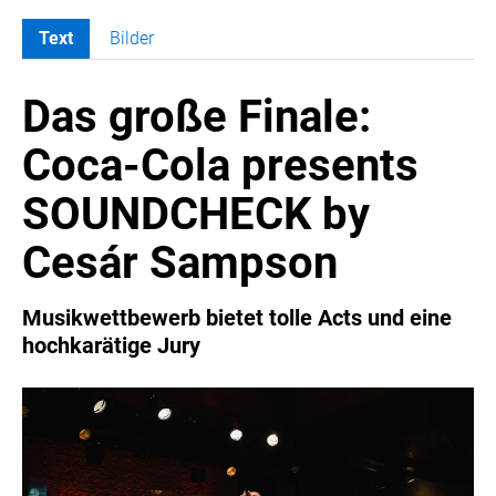
Text
Bilder
MELDUNGEN
Das große Finale:
COCA-COLA
Coca-Cola CUP
Coca-Cola presents
COCA-COLA HBC ÖSTERREICH
SOUNDCHECK by
RÖMERQUELLE
ÖSTERREICHISCHE SPORTHILFE
Cesár Sampson
KESCH
BARFLY'S CLUB
Musikwettbewerb bietet tolle Acts und eine
hochkarätige Jury
SPORTS MEDIA AUSTRIA
CULINARIUS
RECYCLEMICH-INITIATIVE
VIER HOCH VIER
ALFIES