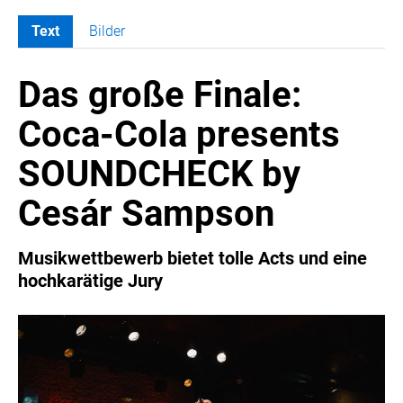
Text
Bilder
MELDUNGEN
Das große Finale:
COCA-COLA
Coca-Cola CUP
Coca-Cola presents
COCA-COLA HBC ÖSTERREICH
SOUNDCHECK by
RÖMERQUELLE
ÖSTERREICHISCHE SPORTHILFE
Cesár Sampson
KESCH
BARFLY'S CLUB
Musikwettbewerb bietet tolle Acts und eine
hochkarätige Jury
SPORTS MEDIA AUSTRIA
CULINARIUS
RECYCLEMICH-INITIATIVE
VIER HOCH VIER
ALFIES