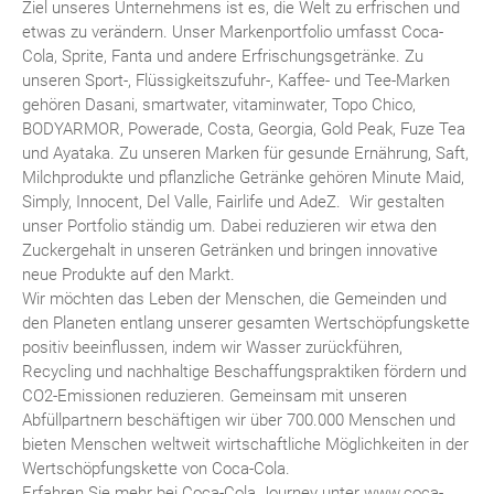
Ziel unseres Unternehmens ist es, die Welt zu erfrischen und
etwas zu verändern. Unser Markenportfolio umfasst Coca-
Cola, Sprite, Fanta und andere Erfrischungsgetränke. Zu
unseren Sport-, Flüssigkeitszufuhr-, Kaffee- und Tee-Marken
gehören Dasani, smartwater, vitaminwater, Topo Chico,
BODYARMOR, Powerade, Costa, Georgia, Gold Peak, Fuze Tea
und Ayataka. Zu unseren Marken für gesunde Ernährung, Saft,
Milchprodukte und pflanzliche Getränke gehören Minute Maid,
Simply, Innocent, Del Valle, Fairlife und AdeZ. Wir gestalten
unser Portfolio ständig um. Dabei reduzieren wir etwa den
Zuckergehalt in unseren Getränken und bringen innovative
neue Produkte auf den Markt.
Wir möchten das Leben der Menschen, die Gemeinden und
den Planeten entlang unserer gesamten Wertschöpfungskette
positiv beeinflussen, indem wir Wasser zurückführen,
Recycling und nachhaltige Beschaffungspraktiken fördern und
CO2-Emissionen reduzieren. Gemeinsam mit unseren
Abfüllpartnern beschäftigen wir über 700.000 Menschen und
bieten Menschen weltweit wirtschaftliche Möglichkeiten in der
Wertschöpfungskette von Coca-Cola.
Erfahren Sie mehr bei Coca-Cola Journey unter www.coca-