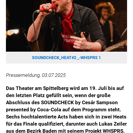
HANNERSBERG
WILHELM-EXNER-MEDAILLEN STIFTUNG
ADMIRAL SPORTWETTEN
EWP RECYCLING PFAND ÖSTERREICH
ANNEMARIE CHARITY
IMPERIAL MARKETS
TRÄGERVEREIN EINWEGPFAND
SOUNDCHECK_HEAT#2 _-WHSPRS 1
SPECIAL OLYMPICS ÖSTERREICH
Pressemeldung, 03.07.2025
MEDIA
Das Theater am Spittelberg wird am 19. Juli bis auf
LOGOS
den letzten Platz gefüllt sein, wenn der große
COCA COLA
Abschluss des SOUNDCHECK by Cesár Sampson
presented by Coca-Cola auf dem Programm steht.
PRESSEKONTAKT
Sechs hochtalentierte Acts haben sich in zwei Heats
für das Finale qualifiziert, darunter auch Lukas Zeiler
aus dem Bezirk Baden mit seinem Projekt WHSPRS.