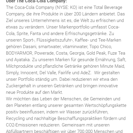
Über The Coca-Cola Company:
The Coca-Cola Company (NYSE: KO) ist eine Total Beverage
Company, die ihre Produkte in über 200 Ländern anbietet. Das
Ziel unseres Unternehmens ist es, die Welt zu erfrischen und
etwas zu verändern. Unser Markenportfolio umfasst Coca-
Cola, Sprite, Fanta und andere Erfrischungsgetränke. Zu
unseren Sport-, Flüssigkeitszufuhr-, Kaffee- und Tee-Marken
gehören Dasani, smartwater, vitaminwater, Topo Chico,
BODYARMOR, Powerade, Costa, Georgia, Gold Peak, Fuze Tea
und Ayataka. Zu unseren Marken für gesunde Ernährung, Saft,
Milchprodukte und pflanzliche Getränke gehören Minute Maid,
Simply, Innocent, Del Valle, Fairlife und AdeZ. Wir gestalten
unser Portfolio ständig um. Dabei reduzieren wir etwa den
Zuckergehalt in unseren Getränken und bringen innovative
neue Produkte auf den Markt.
Wir möchten das Leben der Menschen, die Gemeinden und
den Planeten entlang unserer gesamten Wertschöpfungskette
positiv beeinflussen, indem wir Wasser zurückführen,
Recycling und nachhaltige Beschaffungspraktiken fördern und
CO2-Emissionen reduzieren. Gemeinsam mit unseren
Abfüllpartnern beschäftigen wir über 700.000 Menschen und