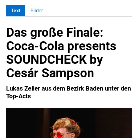
Text
Bilder
MELDUNGEN
Das große Finale:
COCA-COLA
Coca-Cola CUP
Coca-Cola presents
COCA-COLA HBC ÖSTERREICH
SOUNDCHECK by
RÖMERQUELLE
ÖSTERREICHISCHE SPORTHILFE
Cesár Sampson
KESCH
BARFLY'S CLUB
Lukas Zeiler aus dem Bezirk Baden unter den
Top-Acts
SPORTS MEDIA AUSTRIA
CULINARIUS
RECYCLEMICH-INITIATIVE
VIER HOCH VIER
ALFIES