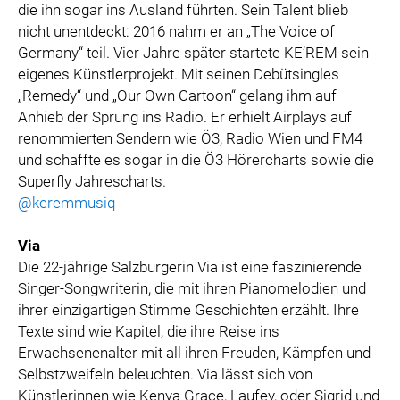
die ihn sogar ins Ausland führten. Sein Talent blieb
nicht unentdeckt: 2016 nahm er an „The Voice of
Germany“ teil. Vier Jahre später startete KE’REM sein
eigenes Künstlerprojekt. Mit seinen Debütsingles
„Remedy“ und „Our Own Cartoon“ gelang ihm auf
Anhieb der Sprung ins Radio. Er erhielt Airplays auf
renommierten Sendern wie Ö3, Radio Wien und FM4
und schaffte es sogar in die Ö3 Hörercharts sowie die
Superfly Jahrescharts.
@keremmusiq
Via
Die 22-jährige Salzburgerin Via ist eine faszinierende
Singer-Songwriterin, die mit ihren Pianomelodien und
ihrer einzigartigen Stimme Geschichten erzählt. Ihre
Texte sind wie Kapitel, die ihre Reise ins
Erwachsenenalter mit all ihren Freuden, Kämpfen und
Selbstzweifeln beleuchten. Via lässt sich von
Künstlerinnen wie Kenya Grace, Laufey, oder Sigrid und