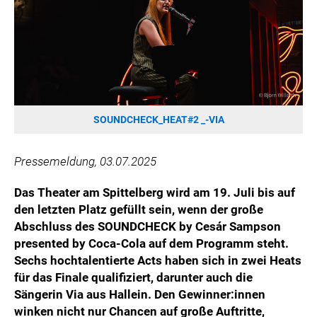
HANNERSBERG
WILHELM-EXNER-MEDAILLEN STIFTUNG
ADMIRAL SPORTWETTEN
EWP RECYCLING PFAND ÖSTERREICH
ANNEMARIE CHARITY
IMPERIAL MARKETS
SOUNDCHECK_HEAT#2 _-VIA
TRÄGERVEREIN EINWEGPFAND
SPECIAL OLYMPICS ÖSTERREICH
Pressemeldung, 03.07.2025
MEDIA
Das Theater am Spittelberg wird am 19. Juli bis auf
den letzten Platz gefüllt sein, wenn der große
LOGOS
Abschluss des SOUNDCHECK by Cesár Sampson
COCA COLA
presented by Coca-Cola auf dem Programm steht.
Sechs hochtalentierte Acts haben sich in zwei Heats
PRESSEKONTAKT
für das Finale qualifiziert, darunter auch die
Sängerin Via aus Hallein. Den Gewinner:innen
winken nicht nur Chancen auf große Auftritte,