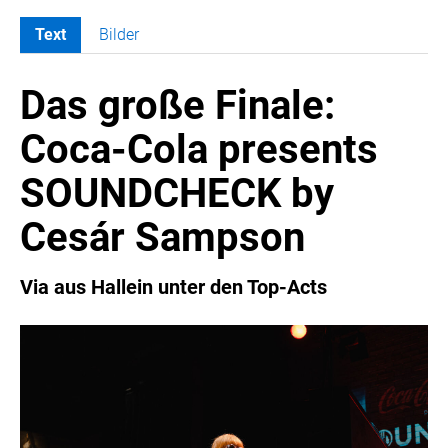
Text
Bilder
MELDUNGEN
Das große Finale:
COCA-COLA
Coca-Cola CUP
Coca-Cola presents
COCA-COLA HBC ÖSTERREICH
SOUNDCHECK by
RÖMERQUELLE
ÖSTERREICHISCHE SPORTHILFE
Cesár Sampson
KESCH
BARFLY'S CLUB
Via aus Hallein unter den Top-Acts
SPORTS MEDIA AUSTRIA
CULINARIUS
RECYCLEMICH-INITIATIVE
VIER HOCH VIER
ALFIES