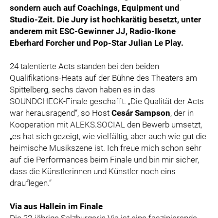
sondern auch auf Coachings, Equipment und
Studio-Zeit. Die Jury ist hochkarätig besetzt, unter
anderem mit ESC-Gewinner JJ, Radio-Ikone
Eberhard Forcher und Pop-Star Julian Le Play.
24 talentierte Acts standen bei den beiden
Qualifikations-Heats auf der Bühne des Theaters am
Spittelberg, sechs davon haben es in das
SOUNDCHECK-Finale geschafft. „Die Qualität der Acts
war herausragend“, so Host
Cesár Sampson
, der in
Kooperation mit ALEKS.SOCIAL den Bewerb umsetzt,
„es hat sich gezeigt, wie vielfältig, aber auch wie gut die
heimische Musikszene ist. Ich freue mich schon sehr
auf die Performances beim Finale und bin mir sicher,
dass die Künstlerinnen und Künstler noch eins
drauflegen.“
Via aus Hallein im Finale
Die 22-jährige Salzburgerin Via ist eine faszinierende