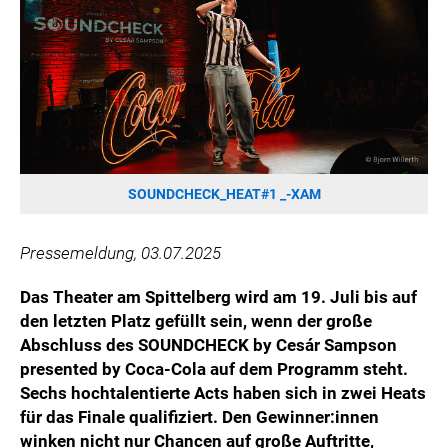
HANNERSBERG
WILHELM-EXNER-MEDAILLEN STIFTUNG
ADMIRAL SPORTWETTEN
EWP RECYCLING PFAND ÖSTERREICH
ANNEMARIE CHARITY
IMPERIAL MARKETS
TRÄGERVEREIN EINWEGPFAND
SOUNDCHECK_HEAT#1 _-XAM
SPECIAL OLYMPICS ÖSTERREICH
Pressemeldung, 03.07.2025
MEDIA
Das Theater am Spittelberg wird am 19. Juli bis auf
LOGOS
den letzten Platz gefüllt sein, wenn der große
COCA COLA
Abschluss des SOUNDCHECK by Cesár Sampson
presented by Coca-Cola auf dem Programm steht.
PRESSEKONTAKT
Sechs hochtalentierte Acts haben sich in zwei Heats
für das Finale qualifiziert. Den Gewinner:innen
winken nicht nur Chancen auf große Auftritte,