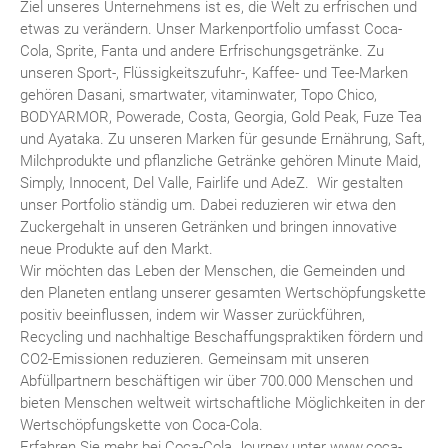
Ziel unseres Unternehmens ist es, die Welt zu erfrischen und
etwas zu verändern. Unser Markenportfolio umfasst Coca-
Cola, Sprite, Fanta und andere Erfrischungsgetränke. Zu
unseren Sport-, Flüssigkeitszufuhr-, Kaffee- und Tee-Marken
gehören Dasani, smartwater, vitaminwater, Topo Chico,
BODYARMOR, Powerade, Costa, Georgia, Gold Peak, Fuze Tea
und Ayataka. Zu unseren Marken für gesunde Ernährung, Saft,
Milchprodukte und pflanzliche Getränke gehören Minute Maid,
Simply, Innocent, Del Valle, Fairlife und AdeZ. Wir gestalten
unser Portfolio ständig um. Dabei reduzieren wir etwa den
Zuckergehalt in unseren Getränken und bringen innovative
neue Produkte auf den Markt.
Wir möchten das Leben der Menschen, die Gemeinden und
den Planeten entlang unserer gesamten Wertschöpfungskette
positiv beeinflussen, indem wir Wasser zurückführen,
Recycling und nachhaltige Beschaffungspraktiken fördern und
CO2-Emissionen reduzieren. Gemeinsam mit unseren
Abfüllpartnern beschäftigen wir über 700.000 Menschen und
bieten Menschen weltweit wirtschaftliche Möglichkeiten in der
Wertschöpfungskette von Coca-Cola.
Erfahren Sie mehr bei Coca-Cola Journey unter www.coca-