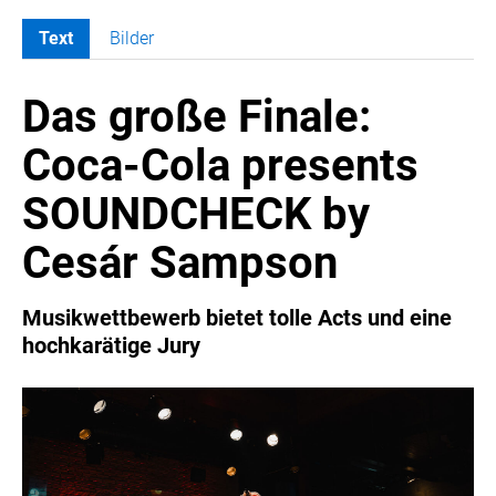
Text
Bilder
MELDUNGEN
Das große Finale:
COCA-COLA
Coca-Cola CUP
Coca-Cola presents
COCA-COLA HBC ÖSTERREICH
SOUNDCHECK by
RÖMERQUELLE
ÖSTERREICHISCHE SPORTHILFE
Cesár Sampson
KESCH
BARFLY'S CLUB
Musikwettbewerb bietet tolle Acts und eine
hochkarätige Jury
SPORTS MEDIA AUSTRIA
CULINARIUS
RECYCLEMICH-INITIATIVE
VIER HOCH VIER
ALFIES