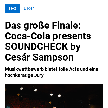
Text
Bilder
MELDUNGEN
Das große Finale:
COCA-COLA
Coca-Cola CUP
Coca-Cola presents
COCA-COLA HBC ÖSTERREICH
SOUNDCHECK by
RÖMERQUELLE
ÖSTERREICHISCHE SPORTHILFE
Cesár Sampson
KESCH
BARFLY'S CLUB
Musikwettbewerb bietet tolle Acts und eine
hochkarätige Jury
SPORTS MEDIA AUSTRIA
CULINARIUS
RECYCLEMICH-INITIATIVE
VIER HOCH VIER
ALFIES