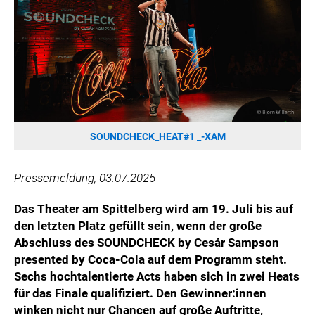
HANNERSBERG
WILHELM-EXNER-MEDAILLEN STIFTUNG
ADMIRAL SPORTWETTEN
EWP RECYCLING PFAND ÖSTERREICH
ANNEMARIE CHARITY
IMPERIAL MARKETS
TRÄGERVEREIN EINWEGPFAND
SOUNDCHECK_HEAT#1 _-XAM
SPECIAL OLYMPICS ÖSTERREICH
Pressemeldung, 03.07.2025
MEDIA
Das Theater am Spittelberg wird am 19. Juli bis auf
LOGOS
den letzten Platz gefüllt sein, wenn der große
COCA COLA
Abschluss des SOUNDCHECK by Cesár Sampson
presented by Coca-Cola auf dem Programm steht.
PRESSEKONTAKT
Sechs hochtalentierte Acts haben sich in zwei Heats
für das Finale qualifiziert. Den Gewinner:innen
winken nicht nur Chancen auf große Auftritte,