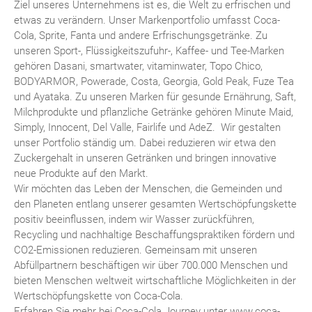
Ziel unseres Unternehmens ist es, die Welt zu erfrischen und
etwas zu verändern. Unser Markenportfolio umfasst Coca-
Cola, Sprite, Fanta und andere Erfrischungsgetränke. Zu
unseren Sport-, Flüssigkeitszufuhr-, Kaffee- und Tee-Marken
gehören Dasani, smartwater, vitaminwater, Topo Chico,
BODYARMOR, Powerade, Costa, Georgia, Gold Peak, Fuze Tea
und Ayataka. Zu unseren Marken für gesunde Ernährung, Saft,
Milchprodukte und pflanzliche Getränke gehören Minute Maid,
Simply, Innocent, Del Valle, Fairlife und AdeZ. Wir gestalten
unser Portfolio ständig um. Dabei reduzieren wir etwa den
Zuckergehalt in unseren Getränken und bringen innovative
neue Produkte auf den Markt.
Wir möchten das Leben der Menschen, die Gemeinden und
den Planeten entlang unserer gesamten Wertschöpfungskette
positiv beeinflussen, indem wir Wasser zurückführen,
Recycling und nachhaltige Beschaffungspraktiken fördern und
CO2-Emissionen reduzieren. Gemeinsam mit unseren
Abfüllpartnern beschäftigen wir über 700.000 Menschen und
bieten Menschen weltweit wirtschaftliche Möglichkeiten in der
Wertschöpfungskette von Coca-Cola.
Erfahren Sie mehr bei Coca-Cola Journey unter www.coca-