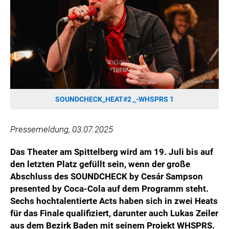
HANNERSBERG
WILHELM-EXNER-MEDAILLEN STIFTUNG
ADMIRAL SPORTWETTEN
EWP RECYCLING PFAND ÖSTERREICH
ANNEMARIE CHARITY
IMPERIAL MARKETS
TRÄGERVEREIN EINWEGPFAND
SOUNDCHECK_HEAT#2 _-WHSPRS 1
SPECIAL OLYMPICS ÖSTERREICH
Pressemeldung, 03.07.2025
MEDIA
Das Theater am Spittelberg wird am 19. Juli bis auf
LOGOS
den letzten Platz gefüllt sein, wenn der große
COCA COLA
Abschluss des SOUNDCHECK by Cesár Sampson
presented by Coca-Cola auf dem Programm steht.
PRESSEKONTAKT
Sechs hochtalentierte Acts haben sich in zwei Heats
für das Finale qualifiziert, darunter auch Lukas Zeiler
aus dem Bezirk Baden mit seinem Projekt WHSPRS.