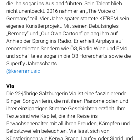
die ihn sogar ins Ausland führten. Sein Talent blieb
nicht unentdeckt: 2016 nahm er an „The Voice of
Germany“ teil. Vier Jahre später startete KE’REM sein
eigenes Künstlerprojekt. Mit seinen Debütsingles
„Remedy“ und „Our Own Cartoon“ gelang ihm auf
Anhieb der Sprung ins Radio. Er erhielt Airplays auf
renommierten Sendern wie Ö3, Radio Wien und FM4
und schaffte es sogar in die Ö3 Hörercharts sowie die
Superfly Jahrescharts.
@keremmusiq
Via
Die 22-jährige Salzburgerin Via ist eine faszinierende
Singer-Songwriterin, die mit ihren Pianomelodien und
ihrer einzigartigen Stimme Geschichten erzählt. Ihre
Texte sind wie Kapitel, die ihre Reise ins
Erwachsenenalter mit all ihren Freuden, Kämpfen und
Selbstzweifeln beleuchten. Via lässt sich von
Künstlerinnen wie Kenya Grace, Laufey, oder Sigrid und