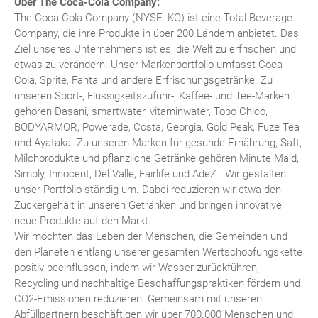
Über The Coca-Cola Company:
The Coca-Cola Company (NYSE: KO) ist eine Total Beverage
Company, die ihre Produkte in über 200 Ländern anbietet. Das
Ziel unseres Unternehmens ist es, die Welt zu erfrischen und
etwas zu verändern. Unser Markenportfolio umfasst Coca-
Cola, Sprite, Fanta und andere Erfrischungsgetränke. Zu
unseren Sport-, Flüssigkeitszufuhr-, Kaffee- und Tee-Marken
gehören Dasani, smartwater, vitaminwater, Topo Chico,
BODYARMOR, Powerade, Costa, Georgia, Gold Peak, Fuze Tea
und Ayataka. Zu unseren Marken für gesunde Ernährung, Saft,
Milchprodukte und pflanzliche Getränke gehören Minute Maid,
Simply, Innocent, Del Valle, Fairlife und AdeZ. Wir gestalten
unser Portfolio ständig um. Dabei reduzieren wir etwa den
Zuckergehalt in unseren Getränken und bringen innovative
neue Produkte auf den Markt.
Wir möchten das Leben der Menschen, die Gemeinden und
den Planeten entlang unserer gesamten Wertschöpfungskette
positiv beeinflussen, indem wir Wasser zurückführen,
Recycling und nachhaltige Beschaffungspraktiken fördern und
CO2-Emissionen reduzieren. Gemeinsam mit unseren
Abfüllpartnern beschäftigen wir über 700.000 Menschen und