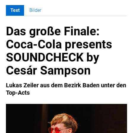
Text
Bilder
MELDUNGEN
Das große Finale:
COCA-COLA
Coca-Cola CUP
Coca-Cola presents
COCA-COLA HBC ÖSTERREICH
SOUNDCHECK by
RÖMERQUELLE
ÖSTERREICHISCHE SPORTHILFE
Cesár Sampson
KESCH
BARFLY'S CLUB
Lukas Zeiler aus dem Bezirk Baden unter den
Top-Acts
SPORTS MEDIA AUSTRIA
CULINARIUS
RECYCLEMICH-INITIATIVE
VIER HOCH VIER
ALFIES