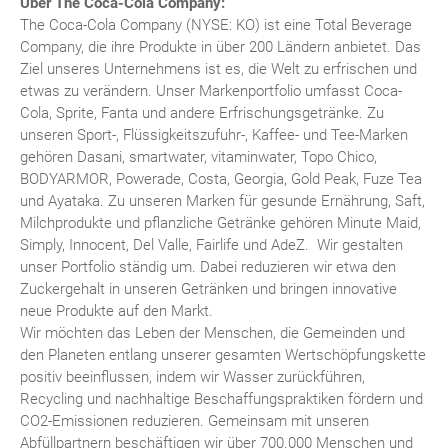
Über The Coca-Cola Company:
The Coca-Cola Company (NYSE: KO) ist eine Total Beverage
Company, die ihre Produkte in über 200 Ländern anbietet. Das
Ziel unseres Unternehmens ist es, die Welt zu erfrischen und
etwas zu verändern. Unser Markenportfolio umfasst Coca-
Cola, Sprite, Fanta und andere Erfrischungsgetränke. Zu
unseren Sport-, Flüssigkeitszufuhr-, Kaffee- und Tee-Marken
gehören Dasani, smartwater, vitaminwater, Topo Chico,
BODYARMOR, Powerade, Costa, Georgia, Gold Peak, Fuze Tea
und Ayataka. Zu unseren Marken für gesunde Ernährung, Saft,
Milchprodukte und pflanzliche Getränke gehören Minute Maid,
Simply, Innocent, Del Valle, Fairlife und AdeZ. Wir gestalten
unser Portfolio ständig um. Dabei reduzieren wir etwa den
Zuckergehalt in unseren Getränken und bringen innovative
neue Produkte auf den Markt.
Wir möchten das Leben der Menschen, die Gemeinden und
den Planeten entlang unserer gesamten Wertschöpfungskette
positiv beeinflussen, indem wir Wasser zurückführen,
Recycling und nachhaltige Beschaffungspraktiken fördern und
CO2-Emissionen reduzieren. Gemeinsam mit unseren
Abfüllpartnern beschäftigen wir über 700.000 Menschen und