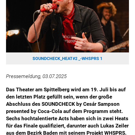
HANNERSBERG
WILHELM-EXNER-MEDAILLEN STIFTUNG
ADMIRAL SPORTWETTEN
EWP RECYCLING PFAND ÖSTERREICH
ANNEMARIE CHARITY
IMPERIAL MARKETS
TRÄGERVEREIN EINWEGPFAND
SOUNDCHECK_HEAT#2 _-WHSPRS 1
SPECIAL OLYMPICS ÖSTERREICH
Pressemeldung, 03.07.2025
MEDIA
Das Theater am Spittelberg wird am 19. Juli bis auf
LOGOS
den letzten Platz gefüllt sein, wenn der große
COCA COLA
Abschluss des SOUNDCHECK by Cesár Sampson
presented by Coca-Cola auf dem Programm steht.
PRESSEKONTAKT
Sechs hochtalentierte Acts haben sich in zwei Heats
für das Finale qualifiziert, darunter auch Lukas Zeiler
aus dem Bezirk Baden mit seinem Projekt WHSPRS.