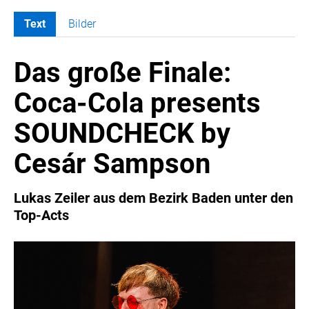
Text
Bilder
MELDUNGEN
Das große Finale:
COCA-COLA
Coca-Cola CUP
Coca-Cola presents
COCA-COLA HBC ÖSTERREICH
SOUNDCHECK by
RÖMERQUELLE
ÖSTERREICHISCHE SPORTHILFE
Cesár Sampson
KESCH
BARFLY'S CLUB
Lukas Zeiler aus dem Bezirk Baden unter den
Top-Acts
SPORTS MEDIA AUSTRIA
CULINARIUS
RECYCLEMICH-INITIATIVE
VIER HOCH VIER
ALFIES