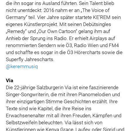
die ihn sogar ins Ausland führten. Sein Talent blieb
nicht unentdeckt: 2016 nahm er an „The Voice of
Germany“ teil. Vier Jahre später startete KE’REM sein
eigenes Künstlerprojekt. Mit seinen Debütsingles
„Remedy“ und „Our Own Cartoon“ gelang ihm auf
Anhieb der Sprung ins Radio. Er erhielt Airplays auf
renommierten Sendern wie Ö3, Radio Wien und FM4
und schaffte es sogar in die Ö3 Hörercharts sowie die
Superfly Jahrescharts.
@keremmusiq
Via
Die 22-jährige Salzburgerin Via ist eine faszinierende
Singer-Songwriterin, die mit ihren Pianomelodien und
ihrer einzigartigen Stimme Geschichten erzählt. Ihre
Texte sind wie Kapitel, die ihre Reise ins
Erwachsenenalter mit all ihren Freuden, Kämpfen und
Selbstzweifeln beleuchten. Via lässt sich von
Künstlerinnen wie Kenya Grace, Laufey, oder Sigrid und