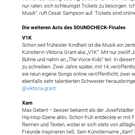
nur raten, sich schleunigst Tickets zu besorgen. Ic
Musik“, ruft Cesár Sampson auf. Tickets sind onlin
Die weiteren Acts des SOUNDCHECK-Finales
V1K
Schon seit frühester Kindheit ist die Musik ein zen
Künstlerin Viktoria Grant aka „V1K“. Mit nur zwölf 
Bühne und nahm an „The Voice Kids“ teil. In diesem
zu schreiben. Zwei Jahre später, mit 14, veröffentlic
sie neun eigene Songs online veröffentlicht, zwei 
ebenfalls sehr talentierten Schwester herausbringe
@viktoria.grant
Xam
Max Gebert – besser bekannt als der Josefstädter 
Hip-Hop-Szene aktiv. Schon früh entdeckte er mit 
Reimen und Texten, wobei er sich stets von alltäg
Freunde inspirieren ließ. Sein Künstlername „Xam“