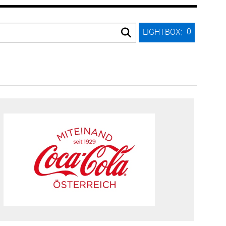
:
0
LIGHTBOX