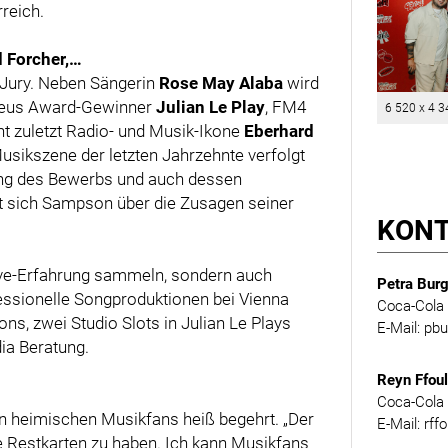
reich.
d Forcher,…
 Jury. Neben Sängerin
Rose May Alaba
wird
deus Award-Gewinner
Julian Le Play
, FM4
6 520 x 4 3
ht zuletzt Radio- und Musik-Ikone
Eberhard
usikszene der letzten Jahrzehnte verfolgt
utung des Bewerbs und auch dessen
ut sich Sampson über die Zusagen seiner
KON
Live-Erfahrung sammeln, sondern auch
Petra Burg
essionelle Songproduktionen bei Vienna
Coca-Cola 
ns, zwei Studio Slots in Julian Le Plays
E-Mail: p
dia Beratung.
Reyn Ffou
Coca-Cola 
n heimischen Musikfans heiß begehrt. „Der
E-Mail: rf
ge Restkarten zu haben. Ich kann Musikfans