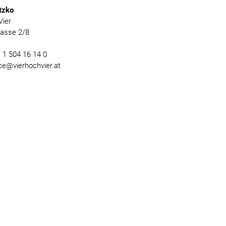
tzko
Vier
gasse 2/8
) 1 504 16 14 0
ice@vierhochvier.at