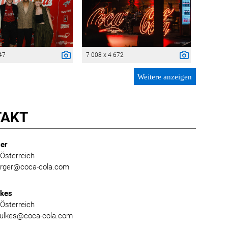
47
7 008 x 4 672
Weitere anzeigen
TAKT
er
Österreich
burger@coca-cola.com
lkes
Österreich
foulkes@coca-cola.com