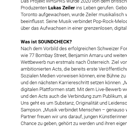
Das Projekt WHSPRS wurde 2020 von dem britisch-
Produzenten
Lukas Zeiler
ins Leben gerufen. Gebor
Toronto aufgewachsen, wurde Zeiler musikalisch v
beeinflusst. Seine Musik verbindet Pop-Rock-Melodi
über das Aufwachsen in einer grenzenlosen, digital
Was ist SOUNDCHECK?
Nach dem Vorbild des erfolgreichen Schweizer For
wie 77 Bombay Street, Benjamin Amaru und weiter
Wettbewerb nun erstmals nach Österreich. Ziel vo
ambitionierten Acts, die bereits erste Veröffentli
Sozialen Medien vorweisen können, eine Bühne zu bi
und den nächsten Karriereschritt setzen können. „Mi
digitalen Plattformen statt. Mit dem Live-Bewerb 
und den Acts auch die Verbindung zum Publikum, a
Uns geht es um Substanz, Originalität und Leidensc
Sampson. „Musik verbindet Menschen – genauso w
Partner freuen wir uns darauf, jungen Künstlerinne
Chance zu geben, gehört zu werden und ihren eige