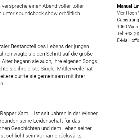
h verspreche einen Abend voller toller
Manuel La
e unter soundcheck.show erhältlich.
Vier Hoch 
Capistran
1060 Wien
Tel: +43 (0
E-Mail: off
traler Bestandteil des Lebens der jungen
Jahren wagte sie den Schritt auf die große
 Alter begann sie auch, ihre eigenen Songs
hte sie ihre erste Single. Mittlerweile hat
weitere durfte sie gemeinsam mit ihrer
n.
Rapper Xam – ist seit Jahren in der Wiener
Freunden seine Leidenschaft für das
lichen Geschichten und dem Leben seiner
 ist schlicht sein Vorname rückwärts