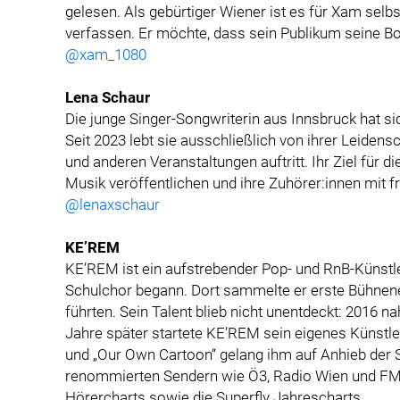
gelesen. Als gebürtiger Wiener ist es für Xam selbs
verfassen. Er möchte, dass sein Publikum seine Bot
@xam_1080
Lena Schaur
Die junge Singer-Songwriterin aus Innsbruck hat si
Seit 2023 lebt sie ausschließlich von ihrer Leidens
und anderen Veranstaltungen auftritt. Ihr Ziel für di
Musik veröffentlichen und ihre Zuhörer:innen mit f
@lenaxschaur
KE’REM
KE’REM ist ein aufstrebender Pop- und RnB-Künstl
Schulchor begann. Dort sammelte er erste Bühnene
führten. Sein Talent blieb nicht unentdeckt: 2016 n
Jahre später startete KE’REM sein eigenes Künstle
und „Our Own Cartoon“ gelang ihm auf Anhieb der Sp
renommierten Sendern wie Ö3, Radio Wien und FM4
Hörercharts sowie die Superfly Jahrescharts.