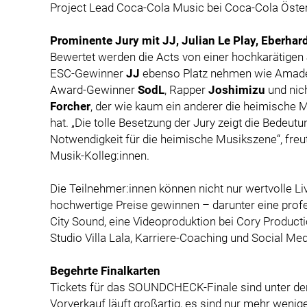
Project Lead Coca-Cola Music bei Coca-Cola Öster
Prominente Jury mit JJ, Julian Le Play, Eberhar
Bewertet werden die Acts von einer hochkarätigen
ESC-Gewinner
JJ
ebenso Platz nehmen wie Ama
Award-Gewinner
SodL
, Rapper
Joshimizu
und nic
Forcher
, der wie kaum ein anderer die heimische M
hat. „Die tolle Besetzung der Jury zeigt die Bede
Notwendigkeit für die heimische Musikszene“, fre
Musik-Kolleg:innen.
Die Teilnehmer:innen können nicht nur wertvolle 
hochwertige Preise gewinnen – darunter eine prof
City Sound, eine Videoproduktion bei Cory Productio
Studio Villa Lala, Karriere-Coaching und Social Me
Begehrte Finalkarten
Tickets für das SOUNDCHECK-Finale sind unter de
Vorverkauf läuft großartig, es sind nur mehr weni