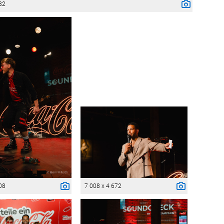
32
08
7 008 x 4 672