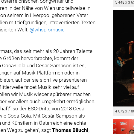
österreichischen Songwriter und
5 448 x 3 6
en in der Nähe von Wien und teilweise in
on seinem in Liverpool geborenen Vater
en mit tiefgründigen, introvertierten Texten
isierten Welt.
@whsprsmusic
mats, das seit mehr als 20 Jahren Talente
e Größen hervorbrachte, kommt der
n Coca-Cola und Cesár Sampson ist es,
chungen auf Musik-Plattformen oder in
eten, auf der sie sich live präsentieren
ttlerweile findet Musik sehr viel auf
wollen wir Musik wieder spürbarer machen
ber vor allem auch umgekehrt ermöglichen.
haft“, so der ESC-Dritte von 2018 Cesár
4 672 x 7 0
ie Coca-Cola. Mit Cesár Sampson als
n und Künstlern in Österreich eine echte
nen Weg zu gehen“, sagt
Thomas Bäuchl
,