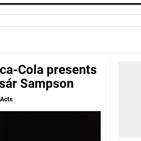
oca-Cola presents
sár Sampson
-Acts