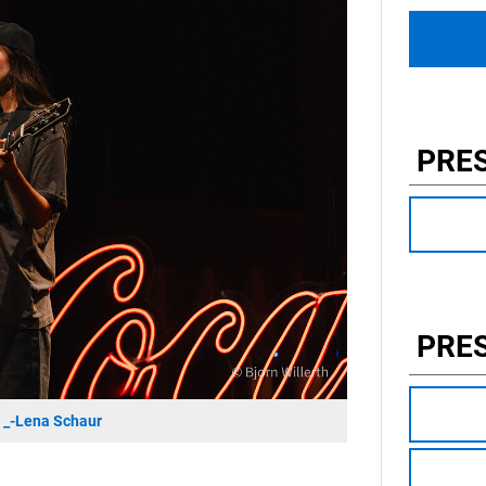
PRE
PRE
-Lena Schaur