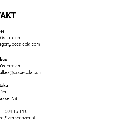
TAKT
er
Österreich
burger@coca-cola.com
lkes
Österreich
foulkes@coca-cola.com
tzko
Vier
gasse 2/8
) 1 504 16 14 0
ice@vierhochvier.at