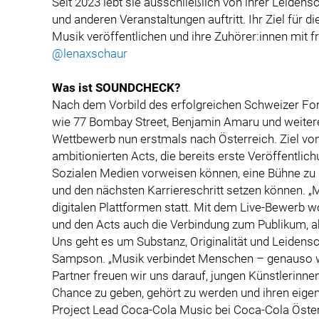
Seit 2023 lebt sie ausschließlich von ihrer Leidens
und anderen Veranstaltungen auftritt. Ihr Ziel für di
Musik veröffentlichen und ihre Zuhörer:innen mit f
@lenaxschaur
Was ist SOUNDCHECK?
Nach dem Vorbild des erfolgreichen Schweizer For
wie 77 Bombay Street, Benjamin Amaru und weiter
Wettbewerb nun erstmals nach Österreich. Ziel vo
ambitionierten Acts, die bereits erste Veröffentli
Sozialen Medien vorweisen können, eine Bühne zu bi
und den nächsten Karriereschritt setzen können. „Mi
digitalen Plattformen statt. Mit dem Live-Bewerb 
und den Acts auch die Verbindung zum Publikum, a
Uns geht es um Substanz, Originalität und Leidensc
Sampson. „Musik verbindet Menschen – genauso w
Partner freuen wir uns darauf, jungen Künstlerinne
Chance zu geben, gehört zu werden und ihren eige
Project Lead Coca-Cola Music bei Coca-Cola Öster