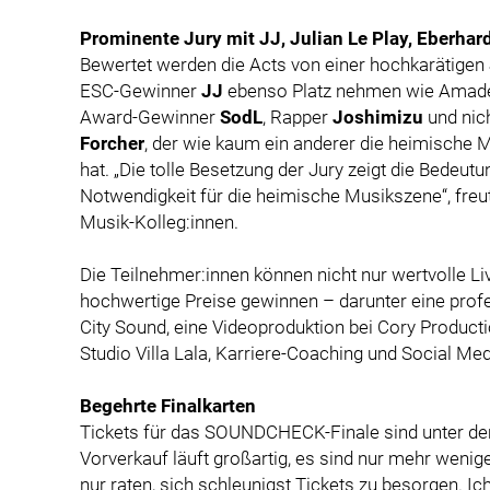
Prominente Jury mit JJ, Julian Le Play, Eberhar
Bewertet werden die Acts von einer hochkarätigen
ESC-Gewinner
JJ
ebenso Platz nehmen wie Ama
Award-Gewinner
SodL
, Rapper
Joshimizu
und nic
Forcher
, der wie kaum ein anderer die heimische M
hat. „Die tolle Besetzung der Jury zeigt die Bede
Notwendigkeit für die heimische Musikszene“, fre
Musik-Kolleg:innen.
Die Teilnehmer:innen können nicht nur wertvolle 
hochwertige Preise gewinnen – darunter eine prof
City Sound, eine Videoproduktion bei Cory Productio
Studio Villa Lala, Karriere-Coaching und Social Me
Begehrte Finalkarten
Tickets für das SOUNDCHECK-Finale sind unter de
Vorverkauf läuft großartig, es sind nur mehr weni
nur raten, sich schleunigst Tickets zu besorgen. Ic