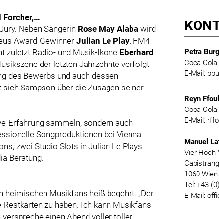
d Forcher,…
KON
 Jury. Neben Sängerin
Rose May Alaba
wird
deus Award-Gewinner
Julian Le Play
, FM4
ht zuletzt Radio- und Musik-Ikone
Eberhard
Petra Burg
Coca-Cola 
usikszene der letzten Jahrzehnte verfolgt
E-Mail: p
utung des Bewerbs und auch dessen
ut sich Sampson über die Zusagen seiner
Reyn Ffou
Coca-Cola 
E-Mail: rf
Live-Erfahrung sammeln, sondern auch
essionelle Songproduktionen bei Vienna
Manuel La
ns, zwei Studio Slots in Julian Le Plays
Vier Hoch 
dia Beratung.
Capistran
1060 Wien
Tel: +43 (0
n heimischen Musikfans heiß begehrt. „Der
E-Mail: off
ge Restkarten zu haben. Ich kann Musikfans
h verspreche einen Abend voller toller