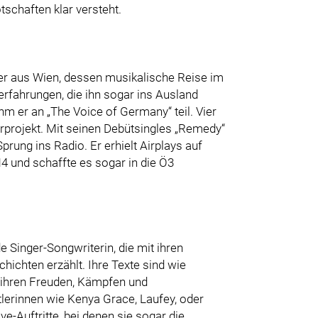
schaften klar versteht.
er aus Wien, dessen musikalische Reise im
rfahrungen, die ihn sogar ins Ausland
ahm er an „The Voice of Germany“ teil. Vier
rprojekt. Mit seinen Debütsingles „Remedy“
rung ins Radio. Er erhielt Airplays auf
 und schaffte es sogar in die Ö3
de Singer-Songwriterin, die mit ihren
ichten erzählt. Ihre Texte sind wie
ll ihren Freuden, Kämpfen und
tlerinnen wie Kenya Grace, Laufey, oder
ve-Auftritte, bei denen sie sogar die