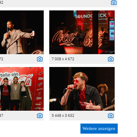
42
72
7 008 x 4 672
47
5 448 x 3 632
Weitere anzeigen