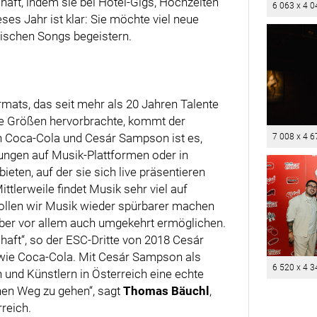
chaft, indem sie bei Hotel-Gigs, Hochzeiten
6 063 x 4 0
eses Jahr ist klar: Sie möchte viel neue
rischen Songs begeistern.
mats, das seit mehr als 20 Jahren Talente
e Größen hervorbrachte, kommt der
n Coca-Cola und Cesár Sampson ist es,
7 008 x 4 6
chungen auf Musik-Plattformen oder in
eten, auf der sie sich live präsentieren
ttlerweile findet Musik sehr viel auf
wollen wir Musik wieder spürbarer machen
ber vor allem auch umgekehrt ermöglichen.
haft“, so der ESC-Dritte von 2018 Cesár
ie Coca-Cola. Mit Cesár Sampson als
6 520 x 4 3
n und Künstlern in Österreich eine echte
nen Weg zu gehen“, sagt
Thomas Bäuchl
,
reich.