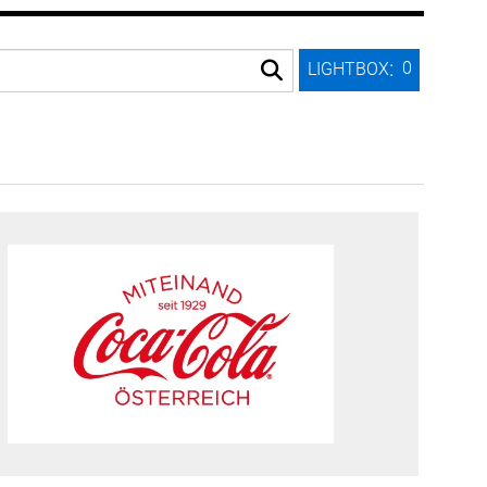
:
0
LIGHTBOX