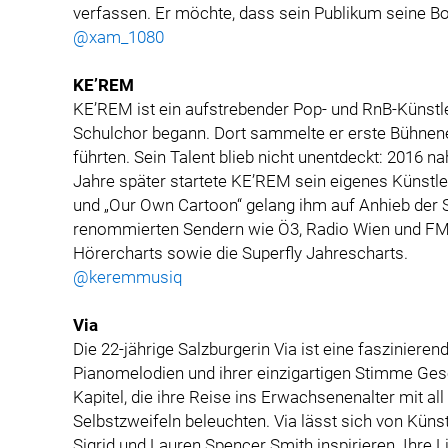
verfassen. Er möchte, dass sein Publikum seine Bot
@xam_1080
KE’REM
KE’REM ist ein aufstrebender Pop- und RnB-Künstl
Schulchor begann. Dort sammelte er erste Bühnene
führten. Sein Talent blieb nicht unentdeckt: 2016 n
Jahre später startete KE’REM sein eigenes Künstle
und „Our Own Cartoon“ gelang ihm auf Anhieb der Sp
renommierten Sendern wie Ö3, Radio Wien und FM4
Hörercharts sowie die Superfly Jahrescharts.
@keremmusiq
Via
Die 22-jährige Salzburgerin Via ist eine faszinieren
Pianomelodien und ihrer einzigartigen Stimme Gesch
Kapitel, die ihre Reise ins Erwachsenenalter mit a
Selbstzweifeln beleuchten. Via lässt sich von Küns
Sigrid und Lauren Spencer Smith inspirieren. Ihre Li