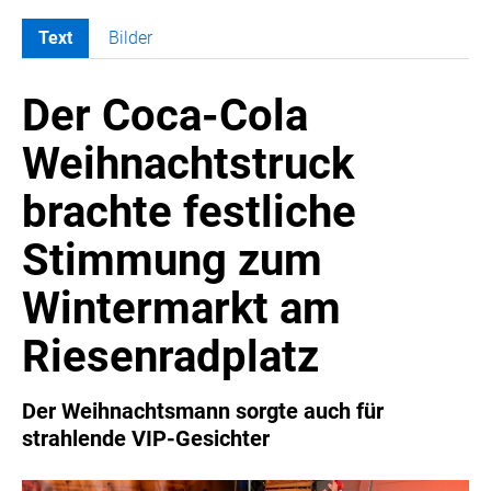
Text
Bilder
MELDUNGEN
Der Coca-Cola
COCA-COLA
Coca-Cola CUP
Weihnachtstruck
COCA-COLA HBC ÖSTERREICH
brachte festliche
RÖMERQUELLE
ÖSTERREICHISCHE SPORTHILFE
Stimmung zum
KESCH
Wintermarkt am
BARFLY'S CLUB
SPORTS MEDIA AUSTRIA
Riesenradplatz
CULINARIUS
RECYCLEMICH-INITIATIVE
Der Weihnachtsmann sorgte auch für
strahlende VIP-Gesichter
VIER HOCH VIER
ALFIES