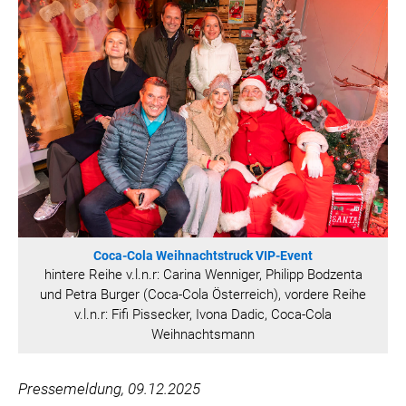
HANNERSBERG
WILHELM-EXNER-MEDAILLEN STIFTUNG
ADMIRAL SPORTWETTEN
EWP RECYCLING PFAND ÖSTERREICH
ANNEMARIE CHARITY
IMPERIAL MARKETS
TRÄGERVEREIN EINWEGPFAND
SPECIAL OLYMPICS ÖSTERREICH
MEDIA
Coca-Cola Weihnachtstruck VIP-Event
LOGOS
hintere Reihe v.l.n.r: Carina Wenniger, Philipp Bodzenta
und Petra Burger (Coca-Cola Österreich), vordere Reihe
COCA COLA
v.l.n.r: Fifi Pissecker, Ivona Dadic, Coca-Cola
Weihnachtsmann
PRESSEKONTAKT
Pressemeldung, 09.12.2025