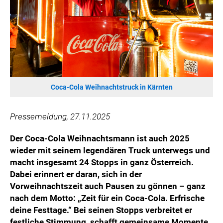
HANNERSBERG
WILHELM-EXNER-MEDAILLEN STIFTUNG
ADMIRAL SPORTWETTEN
EWP RECYCLING PFAND ÖSTERREICH
ANNEMARIE CHARITY
IMPERIAL MARKETS
Coca-Cola Weihnachtstruck in Kärnten
TRÄGERVEREIN EINWEGPFAND
SPECIAL OLYMPICS ÖSTERREICH
Pressemeldung, 27.11.2025
MEDIA
Der Coca-Cola Weihnachtsmann ist auch 2025
wieder mit seinem legendären Truck unterwegs und
LOGOS
macht insgesamt 24 Stopps in ganz Österreich.
COCA COLA
Dabei erinnert er daran, sich in der
PRESSEKONTAKT
Vorweihnachtszeit auch Pausen zu gönnen – ganz
nach dem Motto: „Zeit für ein Coca-Cola. Erfrische
deine Festtage.“ Bei seinen Stopps verbreitet er
festliche Stimmung, schafft gemeinsame Momente