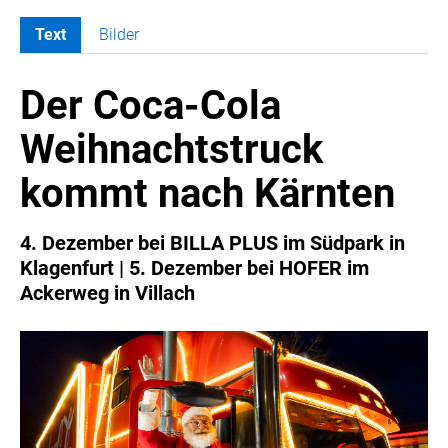
Text
Bilder
MELDUNGEN
Der Coca-Cola
COCA-COLA
Coca-Cola CUP
Weihnachtstruck
COCA-COLA HBC ÖSTERREICH
kommt nach Kärnten
RÖMERQUELLE
ÖSTERREICHISCHE SPORTHILFE
4. Dezember bei BILLA PLUS im Südpark in
KESCH
Klagenfurt | 5. Dezember bei HOFER im
BARFLY'S CLUB
Ackerweg in Villach
SPORTS MEDIA AUSTRIA
CULINARIUS
RECYCLEMICH-INITIATIVE
VIER HOCH VIER
ALFIES