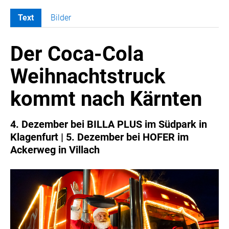
Text
Bilder
MELDUNGEN
Der Coca-Cola
COCA-COLA
Coca-Cola CUP
Weihnachtstruck
COCA-COLA HBC ÖSTERREICH
kommt nach Kärnten
RÖMERQUELLE
ÖSTERREICHISCHE SPORTHILFE
4. Dezember bei BILLA PLUS im Südpark in
KESCH
Klagenfurt | 5. Dezember bei HOFER im
BARFLY'S CLUB
Ackerweg in Villach
SPORTS MEDIA AUSTRIA
CULINARIUS
RECYCLEMICH-INITIATIVE
VIER HOCH VIER
ALFIES