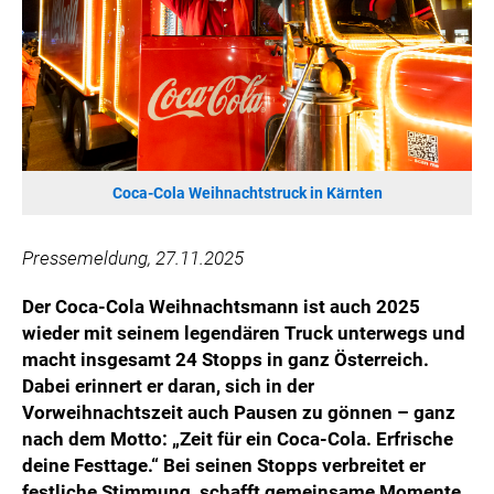
HANNERSBERG
WILHELM-EXNER-MEDAILLEN STIFTUNG
ADMIRAL SPORTWETTEN
EWP RECYCLING PFAND ÖSTERREICH
ANNEMARIE CHARITY
IMPERIAL MARKETS
Coca-Cola Weihnachtstruck in Kärnten
TRÄGERVEREIN EINWEGPFAND
SPECIAL OLYMPICS ÖSTERREICH
Pressemeldung, 27.11.2025
MEDIA
Der Coca-Cola Weihnachtsmann ist auch 2025
wieder mit seinem legendären Truck unterwegs und
LOGOS
macht insgesamt 24 Stopps in ganz Österreich.
COCA COLA
Dabei erinnert er daran, sich in der
PRESSEKONTAKT
Vorweihnachtszeit auch Pausen zu gönnen – ganz
nach dem Motto: „Zeit für ein Coca-Cola. Erfrische
deine Festtage.“ Bei seinen Stopps verbreitet er
festliche Stimmung, schafft gemeinsame Momente