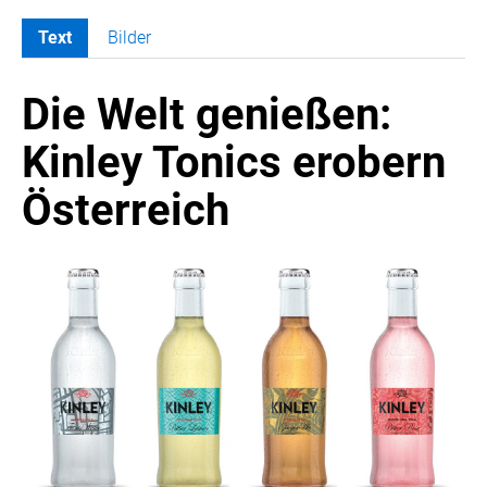
Text
Bilder
MELDUNGEN
Die Welt genießen:
COCA-COLA
Coca-Cola CUP
Kinley Tonics erobern
COCA-COLA HBC ÖSTERREICH
Österreich
RÖMERQUELLE
ÖSTERREICHISCHE SPORTHILFE
KESCH
BARFLY'S CLUB
SPORTS MEDIA AUSTRIA
CULINARIUS
RECYCLEMICH-INITIATIVE
VIER HOCH VIER
ALFIES