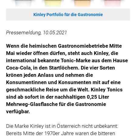
HANNERSBERG
WILHELM-EXNER-MEDAILLEN STIFTUNG
Kinley Portfolio für die Gastronomie
ADMIRAL SPORTWETTEN
EWP RECYCLING PFAND ÖSTERREICH
Pressemeldung, 10.05.2021
ANNEMARIE CHARITY
Wenn die heimischen Gastronomiebetriebe Mitte
IMPERIAL MARKETS
Mai wieder öffnen dürfen, steht auch Kinley, die
TRÄGERVEREIN EINWEGPFAND
international bekannte Tonic-Marke aus dem Hause
SPECIAL OLYMPICS ÖSTERREICH
Coca-Cola, in den Startlöchern. Die vier Sorten
krönen jeden Anlass und nehmen die
MEDIA
Konsumentinnen und Konsumenten mit auf eine
geschmackliche Reise um die Welt. Kinley Tonics
LOGOS
sind ab sofort in der nachhaltigen 0,25 Liter
COCA COLA
Mehrweg-Glasflasche für die Gastronomie
verfügbar.
PRESSEKONTAKT
Die Marke Kinley ist in Österreich nicht unbekannt:
Bereits Mitte der 1970er Jahre waren die bitteren