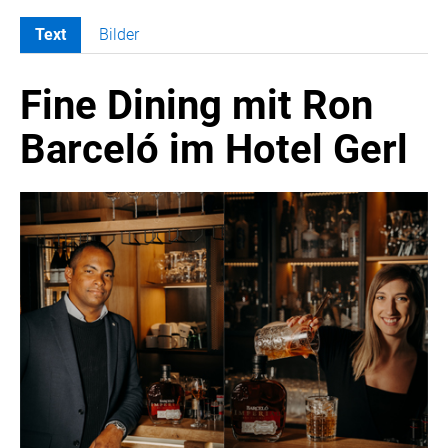
Text
Bilder
MELDUNGEN
Fine Dining mit Ron
COCA-COLA
COCA-COLA HBC ÖSTERREICH
Barceló im Hotel Gerl
Nemiroff
Padre Azul
The Famous Grouse
Ron Barceló
Costa Coffee
Glendalough
Caffè Vergnano
Naked Malt
Finlandia
RÖMERQUELLE