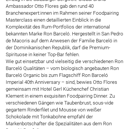
SPECIAL OLYMPICS ÖSTERREICH
Ambassador Otto Flores gab den rund 40
Branchenexpert:innen im Rahmen seiner Foodpairing
MEDIA
Masterclass einen detaillierten Einblick in die
Komplexität des Rum-Portfolios der international
LOGOS
bekannten Marke Ron Barceló. Hergestellt in San Pedro
COCA COLA
de Macoris auf dem Anwesen der Familie Barceló in
PRESSEKONTAKT
der Dominikanischen Republik, darf die Premium-
Spirituose in keiner Top-Bar fehlen.
Wie gut einsetzbar und vielseitig die verschiedenen Ron
Barceló Qualitäten – vom biologisch angebauten Ron
Barceló Organic bis zum Flagschiff Ron Barceló
Imperial 40th Anniversary – sind, bewies Otto Flores
gemeinsam mit Hotel Gerl Küchenchef Christian
Klement in einem exquisiten Foodpairing Dinner. Zu
verschiedenen Gängen wie Taubenbrust, sous-vide
gegartem Rinderfilet und Mousse von weißer
Schokolade mit Tonkabohne empfahl der
Markenbotschafter die Spezialitäten aus dem Ron