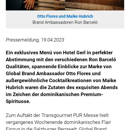
ÖSTERREICHISCHE SPORTHILFE
KESCH
Otto Flores und Maike Hubrich
BARFLY'S CLUB
Brand Ambassadoren Ron Barceló
SPORTS MEDIA AUSTRIA
CULINARIUS
Pressemeldung, 19.04.2023
RECYCLEMICH-INITIATIVE
Ein exklusives Menü von Hotel Gerl in perfekter
VIER HOCH VIER
Abstimmung mit den verschiedenen Ron Barceló
ALFIES
Qualitäten,
spannende
Einblicke zur Marke von
Global Brand Ambassador Otto Flores und
HANNERSBERG
außergewöhnliche Cocktailkreationen von Maike
WILHELM-EXNER-MEDAILLEN STIFTUNG
Hubrich waren die Zutaten des exquisiten Abends
ADMIRAL SPORTWETTEN
im Zeichen der
dominikanischen
Premium-
EWP RECYCLING PFAND ÖSTERREICH
Spirituose.
ANNEMARIE CHARITY
Zum Auftakt der Transgourmet PUR Messe hielt
IMPERIAL MARKETS
vergangenes Wochenende dominikanisches Flair
TRÄGERVEREIN EINWEGPFAND
Einzug in die Salzburger Bergwelt: Global Brand