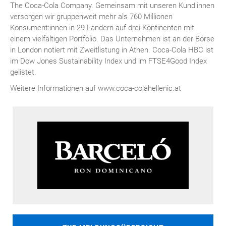
The Coca-Cola Company. Gemeinsam mit unseren Kund:innen
versorgen wir gruppenweit mehr als 760 Millionen
Konsument:innen in 29 Ländern auf drei Kontinenten mit
einem vielfältigen Portfolio. Das Unternehmen ist an der Börse
in London notiert mit Zweitlistung in Athen. Coca-Cola HBC ist
im Dow Jones Sustainability Index und im FTSE4Good Index
gelistet.
Weitere Informationen auf www.coca-colahellenic.at