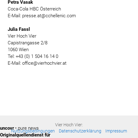
Petra Vasak
Coca-Cola HBC Österreich
E-Mail: presse.at@cchellenic.com
Julia Fassl
Vier Hoch Vier
Capistrangasse 2/8
1060 Wien
Tel: +43 (0) 1 504 16 14 0
E-Mail: office@vierhochvier.at
Vier Hoch Vier:
uncovr
• pure news
Nutzungsbedingungen
Datenschutzerklärung
Impressum
Originalquellendienst für