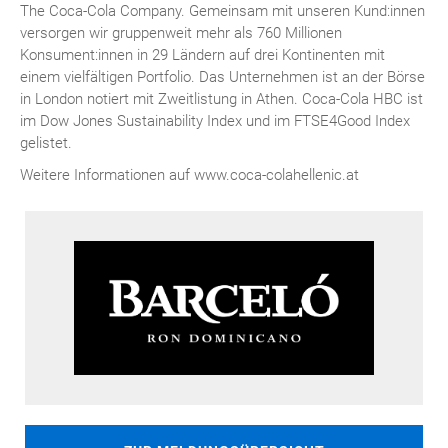
The Coca-Cola Company. Gemeinsam mit unseren Kund:innen
versorgen wir gruppenweit mehr als 760 Millionen
Konsument:innen in 29 Ländern auf drei Kontinenten mit
einem vielfältigen Portfolio. Das Unternehmen ist an der Börse
in London notiert mit Zweitlistung in Athen. Coca-Cola HBC ist
im Dow Jones Sustainability Index und im FTSE4Good Index
gelistet.
Weitere Informationen auf www.coca-colahellenic.at