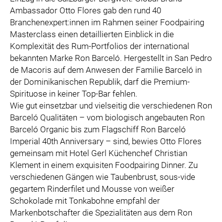
SPECIAL OLYMPICS ÖSTERREICH
Ambassador Otto Flores gab den rund 40
Branchenexpert:innen im Rahmen seiner Foodpairing
MEDIA
Masterclass einen detaillierten Einblick in die
Komplexität des Rum-Portfolios der international
LOGOS
bekannten Marke Ron Barceló. Hergestellt in San Pedro
COCA COLA
de Macoris auf dem Anwesen der Familie Barceló in
PRESSEKONTAKT
der Dominikanischen Republik, darf die Premium-
Spirituose in keiner Top-Bar fehlen.
Wie gut einsetzbar und vielseitig die verschiedenen Ron
Barceló Qualitäten – vom biologisch angebauten Ron
Barceló Organic bis zum Flagschiff Ron Barceló
Imperial 40th Anniversary – sind, bewies Otto Flores
gemeinsam mit Hotel Gerl Küchenchef Christian
Klement in einem exquisiten Foodpairing Dinner. Zu
verschiedenen Gängen wie Taubenbrust, sous-vide
gegartem Rinderfilet und Mousse von weißer
Schokolade mit Tonkabohne empfahl der
Markenbotschafter die Spezialitäten aus dem Ron