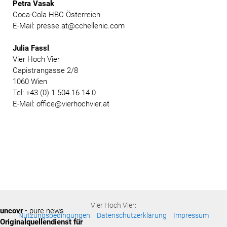
Petra Vasak
Coca-Cola HBC Österreich
E-Mail: presse.at@cchellenic.com
Julia Fassl
Vier Hoch Vier
Capistrangasse 2/8
1060 Wien
Tel: +43 (0) 1 504 16 14 0
E-Mail: office@vierhochvier.at
Vier Hoch Vier:
uncovr
• pure news
Nutzungsbedingungen
Datenschutzerklärung
Impressum
Originalquellendienst für