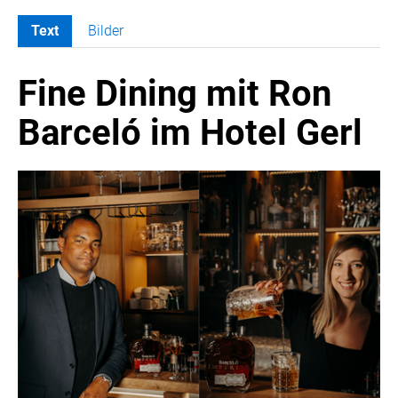
Text
Bilder
MELDUNGEN
Fine Dining mit Ron
COCA-COLA
COCA-COLA HBC ÖSTERREICH
Barceló im Hotel Gerl
Nemiroff
Padre Azul
The Famous Grouse
Ron Barceló
Costa Coffee
Glendalough
Caffè Vergnano
Naked Malt
Finlandia
RÖMERQUELLE