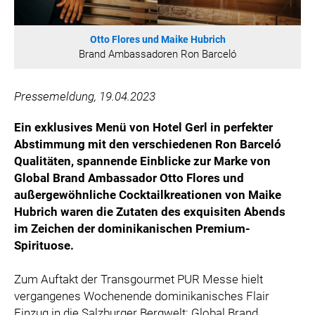
ÖSTERREICHISCHE SPORTHILFE
KESCH
Otto Flores und Maike Hubrich
BARFLY'S CLUB
Brand Ambassadoren Ron Barceló
SPORTS MEDIA AUSTRIA
CULINARIUS
Pressemeldung, 19.04.2023
RECYCLEMICH-INITIATIVE
Ein exklusives Menü von Hotel Gerl in perfekter
VIER HOCH VIER
Abstimmung mit den verschiedenen Ron Barceló
ALFIES
Qualitäten,
spannende
Einblicke zur Marke von
Global Brand Ambassador Otto Flores und
HANNERSBERG
außergewöhnliche Cocktailkreationen von Maike
WILHELM-EXNER-MEDAILLEN STIFTUNG
Hubrich waren die Zutaten des exquisiten Abends
ADMIRAL SPORTWETTEN
im Zeichen der
dominikanischen
Premium-
EWP RECYCLING PFAND ÖSTERREICH
Spirituose.
ANNEMARIE CHARITY
Zum Auftakt der Transgourmet PUR Messe hielt
IMPERIAL MARKETS
vergangenes Wochenende dominikanisches Flair
TRÄGERVEREIN EINWEGPFAND
Einzug in die Salzburger Bergwelt: Global Brand