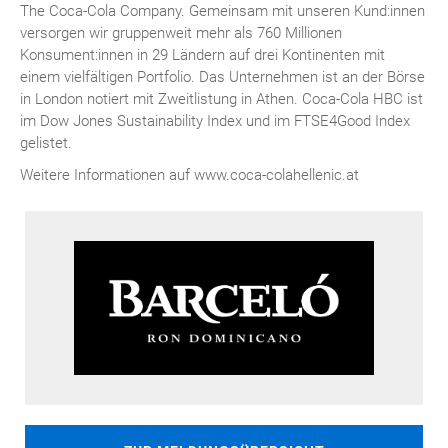
The Coca-Cola Company. Gemeinsam mit unseren Kund:innen
versorgen wir gruppenweit mehr als 760 Millionen
Konsument:innen in 29 Ländern auf drei Kontinenten mit
einem vielfältigen Portfolio. Das Unternehmen ist an der Börse
in London notiert mit Zweitlistung in Athen. Coca-Cola HBC ist
im Dow Jones Sustainability Index und im FTSE4Good Index
gelistet.
Weitere Informationen auf www.coca-colahellenic.at