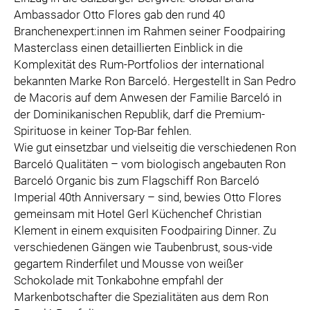
SPECIAL OLYMPICS ÖSTERREICH
Ambassador Otto Flores gab den rund 40
Branchenexpert:innen im Rahmen seiner Foodpairing
MEDIA
Masterclass einen detaillierten Einblick in die
Komplexität des Rum-Portfolios der international
LOGOS
bekannten Marke Ron Barceló. Hergestellt in San Pedro
COCA COLA
de Macoris auf dem Anwesen der Familie Barceló in
PRESSEKONTAKT
der Dominikanischen Republik, darf die Premium-
Spirituose in keiner Top-Bar fehlen.
Wie gut einsetzbar und vielseitig die verschiedenen Ron
Barceló Qualitäten – vom biologisch angebauten Ron
Barceló Organic bis zum Flagschiff Ron Barceló
Imperial 40th Anniversary – sind, bewies Otto Flores
gemeinsam mit Hotel Gerl Küchenchef Christian
Klement in einem exquisiten Foodpairing Dinner. Zu
verschiedenen Gängen wie Taubenbrust, sous-vide
gegartem Rinderfilet und Mousse von weißer
Schokolade mit Tonkabohne empfahl der
Markenbotschafter die Spezialitäten aus dem Ron