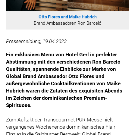
ÖSTERREICHISCHE SPORTHILFE
KESCH
Otto Flores und Maike Hubrich
BARFLY'S CLUB
Brand Ambassadoren Ron Barceló
SPORTS MEDIA AUSTRIA
CULINARIUS
Pressemeldung, 19.04.2023
RECYCLEMICH-INITIATIVE
Ein exklusives Menü von Hotel Gerl in perfekter
VIER HOCH VIER
Abstimmung mit den verschiedenen Ron Barceló
ALFIES
Qualitäten,
spannende
Einblicke zur Marke von
Global Brand Ambassador Otto Flores und
HANNERSBERG
außergewöhnliche Cocktailkreationen von Maike
WILHELM-EXNER-MEDAILLEN STIFTUNG
Hubrich waren die Zutaten des exquisiten Abends
ADMIRAL SPORTWETTEN
im Zeichen der
dominikanischen
Premium-
EWP RECYCLING PFAND ÖSTERREICH
Spirituose.
ANNEMARIE CHARITY
Zum Auftakt der Transgourmet PUR Messe hielt
IMPERIAL MARKETS
vergangenes Wochenende dominikanisches Flair
TRÄGERVEREIN EINWEGPFAND
Einzug in die Salzburger Bergwelt: Global Brand