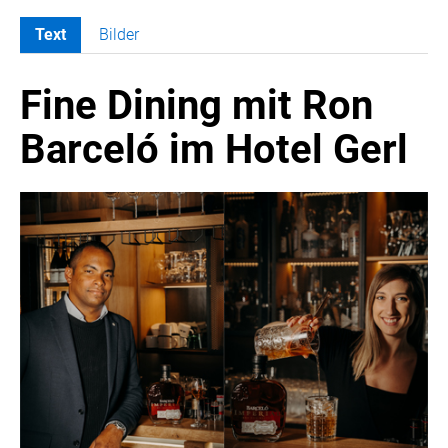
Text
Bilder
MELDUNGEN
Fine Dining mit Ron
COCA-COLA
COCA-COLA HBC ÖSTERREICH
Barceló im Hotel Gerl
Nemiroff
Padre Azul
The Famous Grouse
Ron Barceló
Costa Coffee
Glendalough
Caffè Vergnano
Naked Malt
Finlandia
RÖMERQUELLE