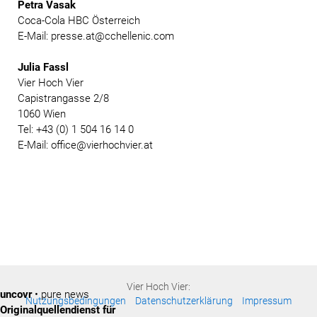
Petra Vasak
Coca-Cola HBC Österreich
E-Mail: presse.at@cchellenic.com
Julia Fassl
Vier Hoch Vier
Capistrangasse 2/8
1060 Wien
Tel: +43 (0) 1 504 16 14 0
E-Mail: office@vierhochvier.at
Vier Hoch Vier:
uncovr
• pure news
Nutzungsbedingungen
Datenschutzerklärung
Impressum
Originalquellendienst für